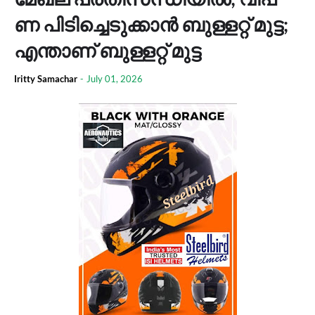
ണ പി​ടി​ച്ചെ​ടു​ക്കാ​ൻ ബു​ള്ള​റ്റ് മു​ട്ട;
എ​ന്താ​ണ് ബു​ള്ള​റ്റ് മു​ട്ട
Iritty Samachar
-
July 01, 2026