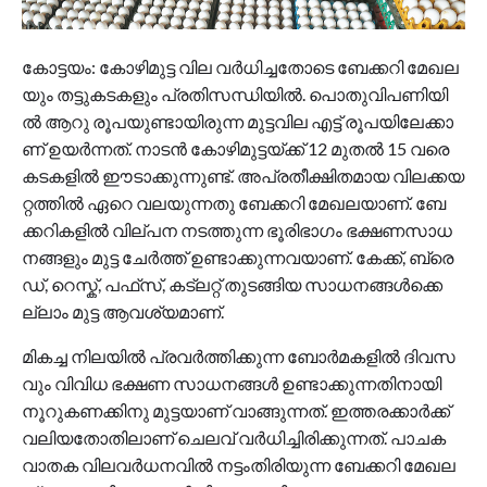
കോ​​ട്ട​​യം: കോ​​ഴി​​മു​​ട്ട വി​​ല വ​​ര്‍​ധി​​ച്ച​​തോ​​ടെ ബേ​​ക്ക​​റി മേ​​ഖ​​ല​​
യും ത​​ട്ടു​​ക​​ട​​ക​​ളും പ്ര​​തി​​സ​​ന്ധി​​യി​​ല്‍. പൊ​​തു​​വി​​പ​​ണി​​യി​​
ല്‍ ആ​​റു രൂ​​പ​​യു​​ണ്ടാ​​യി​​രു​​ന്ന മു​​ട്ട​​വി​​ല എ​​ട്ട് രൂ​​പ​​യി​​ലേ​​ക്കാ​​
ണ് ഉ​​യ​​ര്‍​ന്ന​​ത്. നാ​​ട​​ന്‍ കോ​​ഴി​​മു​​ട്ട​​യ്ക്ക് 12 മു​​ത​​ല്‍ 15 വ​​രെ
ക​​ട​​ക​​ളി​​ല്‍ ഈ​​ടാ​​ക്കു​​ന്നു​​ണ്ട്. അ​​പ്ര​​തീ​​ക്ഷി​​ത​​മാ​​യ വി​​ല​​ക്ക​​യ​​
റ്റ​​ത്തി​​ല്‍ ഏ​​റെ വ​​ല​​യു​​ന്ന​​തു ബേ​​ക്ക​​റി മേ​​ഖ​​ല​​യാ​​ണ്. ബേ​​
ക്ക​​റി​​ക​​ളി​​ല്‍ വി​​ല്പ​​ന ന​​ട​​ത്തു​​ന്ന ഭൂ​​രി​​ഭാ​​ഗം ഭ​​ക്ഷ​​ണ​​സാ​​ധ​​
ന​​ങ്ങ​​ളും മു​​ട്ട ചേ​​ര്‍​ത്ത് ഉ​​ണ്ടാ​​ക്കു​​ന്ന​​വ​​യാ​​ണ്. കേ​​ക്ക്, ബ്രെ​​
ഡ്, റെ​​സ്ക്, പ​​ഫ്‌​​സ്, ക​​ട്‌​​ല​​റ്റ് തു​​ട​​ങ്ങി​​യ സാ​​ധ​​ന​​ങ്ങ​​ള്‍​ക്കെ​​
ല്ലാം മു​​ട്ട ആ​​വ​​ശ്യ​​മാ​​ണ്.
മി​​ക​​ച്ച നി​​ല​​യി​​ല്‍ പ്ര​​വ​​ര്‍​ത്തി​​ക്കു​​ന്ന ബോ​​ര്‍​മ​​ക​​ളി​​ല്‍ ദി​​വ​​സ​​
വും വി​​വി​​ധ ഭ​​ക്ഷ​​ണ സാ​​ധ​​ന​​ങ്ങ​​ള്‍ ഉ​​ണ്ടാ​​ക്കു​​ന്ന​​തി​​നാ​​യി
നൂ​​റു​​ക​​ണ​​ക്കി​​നു മു​​ട്ട​​യാ​​ണ് വാ​​ങ്ങു​​ന്ന​​ത്. ഇ​​ത്ത​​ര​​ക്കാ​​ര്‍​ക്ക്
വ​​ലി​​യ​​തോ​​തി​​ലാ​​ണ് ചെ​​ല​​വ് വ​​ര്‍​ധി​​ച്ചി​​രി​​ക്കു​​ന്ന​​ത്. പാ​​ച​​ക​​
വാ​​ത​​ക വി​​ല​​വ​​ര്‍​ധ​​ന​​വി​​ല്‍ ന​​ട്ടം​​തി​​രി​​യു​​ന്ന ബേ​​ക്ക​​റി മേ​​ഖ​​ല​​