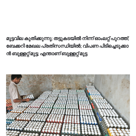
മു​ട്ട​വി​ല കു​തി​ക്കു​ന്നു; ത​ട്ടു​ക​ട​യി​ൽ നി​ന്ന് ഓം​ല​റ്റ് പു​റ​ത്ത്;
ബേ​ക്ക​റി മേ​ഖ​ല പ്ര​തി​സ​ന്ധി​യി​ല്‍; വി​പ​ണ പി​ടി​ച്ചെ​ടു​ക്കാ​
ൻ ബു​ള്ള​റ്റ് മു​ട്ട; എ​ന്താ​ണ് ബു​ള്ള​റ്റ് മു​ട്ട