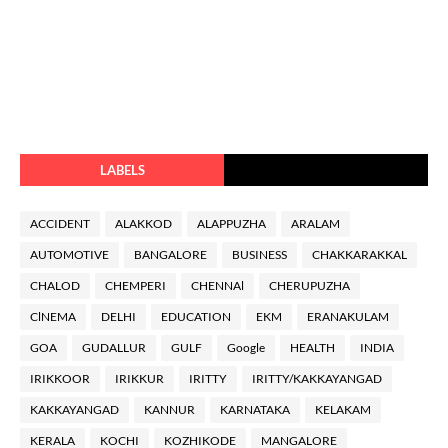
LABELS
ACCIDENT
ALAKKOD
ALAPPUZHA
ARALAM
AUTOMOTIVE
BANGALORE
BUSINESS
CHAKKARAKKAL
CHALOD
CHEMPERI
CHENNAl
CHERUPUZHA
ClNEMA
DELHI
EDUCATION
EKM
ERANAKULAM
GOA
GUDALLUR
GULF
Google
HEALTH
INDIA
IRIKKOOR
IRIKKUR
IRITTY
IRITTY/KAKKAYANGAD
KAKKAYANGAD
KANNUR
KARNATAKA
KELAKAM
KERALA
KOCHI
KOZHIKODE
MANGALORE