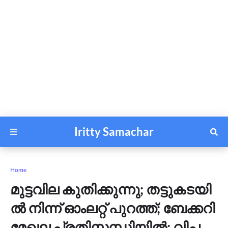
Iritty Samachar
Home
മു​ട്ട​വി​ല കു​തി​ക്കു​ന്നു; ത​ട്ടു​ക​ട​യി​
ൽ നി​ന്ന് ഓം​ല​റ്റ് പു​റ​ത്ത്; ബേ​ക്ക​റി
മേ​ഖ​ല പ്ര​തി​സ​ന്ധി​യി​ല്‍; വി​പ​