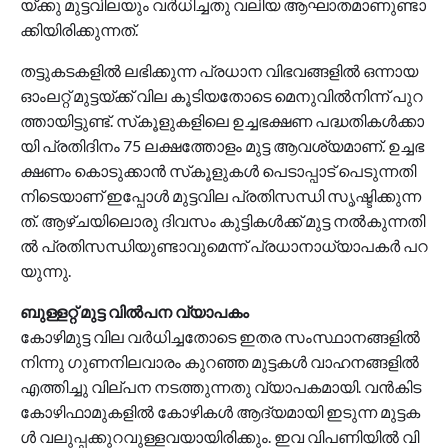
യ്ക്കു മു​​ട്ട​​വി​​ല​​യും വ​​ര്‍​ധി​​ച്ച​​തു വ​​ലി​​യ ആ​​ഘാ​​ത​​മാ​​ണു​​ണ്ടാ​​
ക്കി​​യി​​രി​​ക്കു​​ന്ന​​ത്.
ത​​ട്ടു​​ക​​ട​​ക​​ളി​​ൽ ല​​ഭി​​ക്കു​​ന്ന പ്ര​​ധാ​​ന വി​​ഭ​​വ​​ങ്ങ​​ളി​​ല്‍ ഒ​​ന്നാ​​യ
ഓം​​ല​​റ്റ് മു​​ട്ട​​യ്ക്ക് വി​​ല കൂ​​ടി​​യ​​തോ​​ടെ മെ​​നു​​വി​​ൽ​​നി​​ന്ന് പു​​റ​​
ത്താ​​യി​​ട്ടു​​ണ്ട്. സ്‌​​കൂ​​ളു​​ക​​ളി​​ലെ ഉ​​ച്ച​​ഭ​​ക്ഷ​​ണ പ​​ദ്ധ​​തി​​ക​​ള്‍​ക്കാ​​
യി പ്ര​​തി​​ദി​​നം 75 ല​​ക്ഷ​​ത്തോ​​ളം മു​​ട്ട ആ​​വ​​ശ്യ​​മാ​​ണ്. ഉ​​ച്ച​​ഭ​​
ക്ഷ​​ണം കൊ​​ടു​​ക്കാ​​ന്‍ സ്‌​​കൂ​​ളു​​ക​​ള്‍ പെ​​ടാ​​പ്പാ​​ട് പെ​​ടു​​ന്ന​​തി​​
നി​​ടെ​​യാ​​ണ് ഇ​​പ്പോ​​ള്‍ മു​​ട്ട​​വി​​ല പ്ര​​തി​​സ​​ന്ധി സൃ​​ഷ്ടി​​ക്കു​​ന്ന​​
ത്. ആ​​ഴ്ച​​യി​​ലൊ​​രു ദി​​വ​​സം കു​​ട്ടി​​ക​​ള്‍​ക്ക് മു​​ട്ട ന​​ല്‍​കു​​ന്ന​​തി​​
ൽ പ്ര​​തി​​സ​​ന്ധി​​യു​​ണ്ടാ​​വു​​മെ​​ന്ന് പ്ര​​ധാ​​നാ​​ധ്യാ​​പ​​ക​​ര്‍ പ​​റ​​
യു​​ന്നു.
ബു​​ള്ള​​റ്റ് മു​​ട്ട​​ വിൽപന വ്യാപകം
കോ​​ഴി​​മു​​ട്ട വി​​ല വ​​ര്‍​ധി​​ച്ച​​തോ​​ടെ ഇ​​ത​​ര സം​​സ്ഥാ​​ന​​ങ്ങ​​ളി​​ല്‍​
നി​​ന്നു ഗു​​ണ​​നി​​ല​​വാ​​രം കു​​റ​​ഞ്ഞ മു​​ട്ട​​ക​​ള്‍ വാ​​ഹ​​ന​​ങ്ങ​​ളി​​ല്‍
എ​​ത്തി​​ച്ചു വി​​ല്പ​​ന ന​​ട​​ത്തു​​ന്ന​​തു വ്യാ​​പ​​ക​​മാ​​യി. വ​​ന്‍​കി​​ട
കോ​​ഴി​​ഫാ​​മു​​ക​​ളി​​ല്‍ കോ​​ഴി​​ക​​ള്‍ ആ​​ദ്യ​​മാ​​യി ഇ​​ടു​​ന്ന മു​​ട്ട​​ക​​
ള്‍ വ​​ലു​​പ്പ​​ക്കു​​റ​​വു​​ള്ള​​വ​​യാ​​യി​​രി​​ക്കും. ഇ​​വ വി​​പ​​ണി​​യി​​ല്‍ വി​​