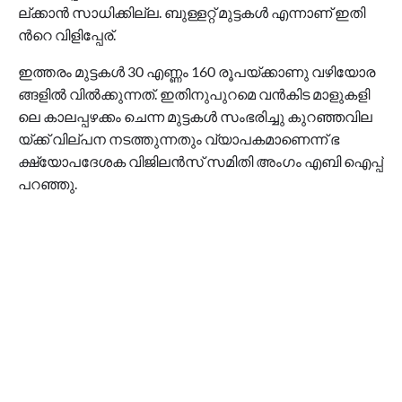
ല്ക്കാ​​ന്‍ സാ​​ധി​​ക്കി​​ല്ല. ബു​​ള്ള​​റ്റ് മു​​ട്ട​​ക​​ള്‍ എ​​ന്നാ​​ണ് ഇ​​തി​​
ന്‍റെ വി​​ളി​​പ്പേ​​ര്.
ഇ​​ത്ത​​രം മു​​ട്ട​​ക​​ള്‍ 30 എ​​ണ്ണം 160 രൂ​​പ​​യ്ക്കാ​​ണു വ​​ഴി​​യോ​​ര​​
ങ്ങ​​ളി​​ല്‍ വി​​ല്‍​ക്കു​​ന്ന​​ത്. ഇ​​തി​​നു​​പു​​റ​​മെ വ​​ന്‍​കി​​ട മാ​​ളു​​ക​​ളി​​
ലെ കാ​​ല​​പ്പ​​ഴ​​ക്കം ചെ​​ന്ന മു​​ട്ട​​ക​​ള്‍ സം​​ഭ​​രി​​ച്ചു കു​​റ​​ഞ്ഞ​​വി​​ല​​
യ്ക്ക് വി​​ല്പ​​ന ന​​ട​​ത്തു​​ന്ന​​തും വ്യാ​​പ​​ക​​മാ​​ണെ​​ന്ന് ഭ​​
ക്ഷ്യോ​​പ​​ദേ​​ശ​​ക വി​​ജി​​ല​​ന്‍​സ് സ​​മി​​തി അം​​ഗം എ​​ബി ഐ​​പ്പ്
പ​​റ​​ഞ്ഞു.