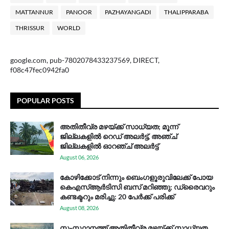
MATTANNUR
PANOOR
PAZHAYANGADI
THALIPPARABA
THRISSUR
WORLD
google.com, pub-7802078433237569, DIRECT,
f08c47fec0942fa0
POPULAR POSTS
അതിതീവ്ര മഴയ്ക്ക് സാധ്യത; മൂന്ന്
ജില്ലകളിൽ റെഡ് അലർട്ട്, അഞ്ച്
ജില്ലകളിൽ ഓറഞ്ച് അലർട്ട്
August 06, 2026
കോഴിക്കോട് നിന്നും ബെംഗളൂരുവിലേക്ക് പോയ
കെഎസ്ആര്‍ടിസി ബസ് മറിഞ്ഞു; ഡ്രൈവറും
കണ്ടക്ടറും മരിച്ചു: 20 പേര്‍ക്ക് പരിക്ക്
August 08, 2026
സം​സ്ഥാ​ന​ത്ത് അ​തി​തീ​വ്ര മ​ഴ​യ്ക്ക് സാ​ധ്യ​ത,