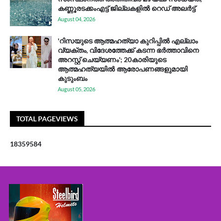
കണ്ണൂരടക്കംഎ​ട്ട് ജി​ല്ല​ക​ളി​ൽ റെ​ഡ് അ​ലർ​ട്ട്
August 04, 2026
'റിസയുടെ ആത്മഹത്യാ കുറിപ്പിൽ എല്ലാം
വ്യക്തം, വിദേശത്തേക്ക് കടന്ന ഭർത്താവിനെ
അറസ്റ്റ് ചെയ്യണം'; 20കാരിയുടെ
ആത്മഹത്യയിൽ ആരോപണങ്ങളുമായി
കുടുംബം
August 05, 2026
TOTAL PAGEVIEWS
1
8
3
5
9
5
8
4