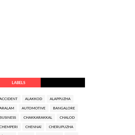
LABELS
ACCIDENT
ALAKKOD
ALAPPUZHA
ARALAM
AUTOMOTIVE
BANGALORE
BUSINESS
CHAKKARAKKAL
CHALOD
CHEMPERI
CHENNAl
CHERUPUZHA