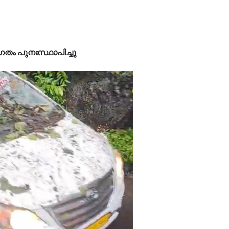
ാഗതം പുനഃസ്ഥാപിച്ചു