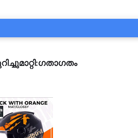
ിച്ചുമാറ്റി:ഗതാഗതം