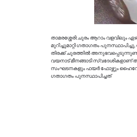
താമരശ്ശേരി:ചുരം ആറാം വളവിലും ഏഴ
മുറിച്ചുമാറ്റി ഗതാഗതം പുനസ്ഥാപിച്
തിരക്ക് ചുരത്തിൽ അനുഭവപ്പെടുന്നുണ്ട
വയനാട് മീനങ്ങാടി സ്വദേശികളാണ് അ
സംഘടനകളും ഫയർ ഫോഴ്സും ഹൈവേ പോലീ
ഗതാഗതം പുനസ്ഥാപിച്ചത്