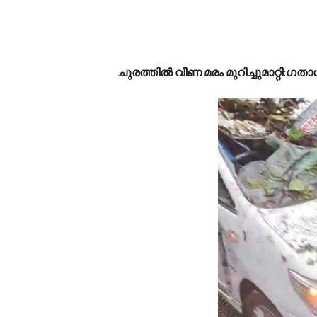
ചുരത്തിൽ വീണ മരം മുറിച്ചുമാറ്റി:ഗത