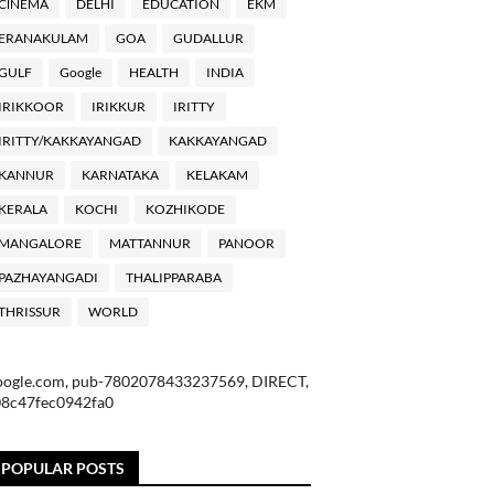
ClNEMA
DELHI
EDUCATION
EKM
ERANAKULAM
GOA
GUDALLUR
GULF
Google
HEALTH
INDIA
IRIKKOOR
IRIKKUR
IRITTY
IRITTY/KAKKAYANGAD
KAKKAYANGAD
KANNUR
KARNATAKA
KELAKAM
KERALA
KOCHI
KOZHIKODE
MANGALORE
MATTANNUR
PANOOR
PAZHAYANGADI
THALIPPARABA
THRISSUR
WORLD
oogle.com, pub-7802078433237569, DIRECT,
08c47fec0942fa0
POPULAR POSTS