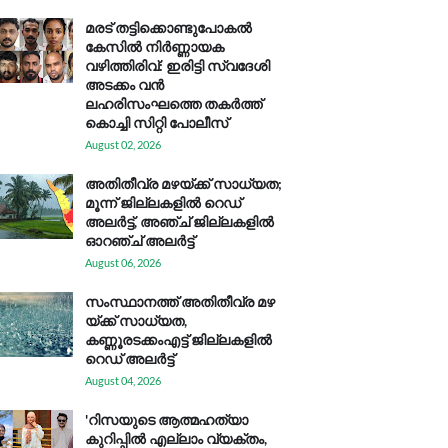
മരട് തട്ടിക്കൊണ്ടുപോകൽ
കേസിൽ നിർണ്ണായക
വഴിത്തിരിവ്: ഇരിട്ടി സ്വദേശി
അടക്കം വൻ
ലഹരിസംഘത്തെ തകർത്ത്
കൊച്ചി സിറ്റി പോലീസ്
August 02, 2026
അതിതീവ്ര മഴയ്ക്ക് സാധ്യത;
മൂന്ന് ജില്ലകളിൽ റെഡ്
അലർട്ട്, അഞ്ച് ജില്ലകളിൽ
ഓറഞ്ച് അലർട്ട്
August 06, 2026
സം​സ്ഥാ​ന​ത്ത് അ​തി​തീ​വ്ര മ​ഴ​
യ്ക്ക് സാ​ധ്യ​ത,
കണ്ണൂരടക്കംഎ​ട്ട് ജി​ല്ല​ക​ളി​ൽ
റെ​ഡ് അ​ലർ​ട്ട്
August 04, 2026
'റിസയുടെ ആത്മഹത്യാ
കുറിപ്പിൽ എല്ലാം വ്യക്തം,