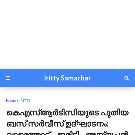
Iritty Samachar
Home
IRITTY
കെഎസ്ആർടിസിയുടെ പുതിയ
ബസ് സർവീസ് ഉദ്ഘാടനം:
വാളത്തോട് – ഇരിട്ടി - അയ്യപ്പൻ