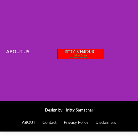
ABOUT US
Design by -
Iritty Samachar
ABOUT
Contact
Privacy Policy
Disclaimers