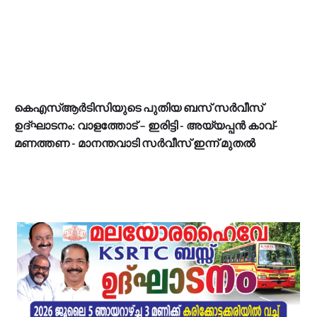
കെഎസ്ആർടിസിയുടെ പുതിയ ബസ് സർവീസ്
ഉദ്ഘാടനം: വാളത്തോട് – ഇരിട്ടി - അയ്യപ്പൻ കാവ്-
മണത്തണ - മാനന്തവാടി സർവീസ് ഇന്ന് മുതൽ