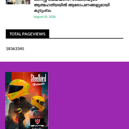
ആത്മഹത്യയിൽ ആരോപണങ്ങളുമായി
കുടുംബം
August 05, 2026
TOTAL PAGEVIEWS
1
8
3
6
3
3
4
5