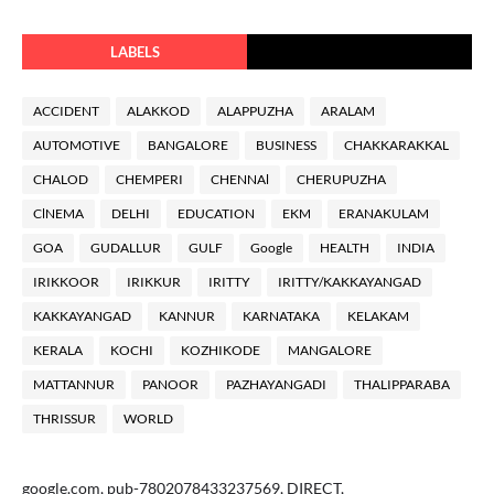
LABELS
ACCIDENT
ALAKKOD
ALAPPUZHA
ARALAM
AUTOMOTIVE
BANGALORE
BUSINESS
CHAKKARAKKAL
CHALOD
CHEMPERI
CHENNAl
CHERUPUZHA
ClNEMA
DELHI
EDUCATION
EKM
ERANAKULAM
GOA
GUDALLUR
GULF
Google
HEALTH
INDIA
IRIKKOOR
IRIKKUR
IRITTY
IRITTY/KAKKAYANGAD
KAKKAYANGAD
KANNUR
KARNATAKA
KELAKAM
KERALA
KOCHI
KOZHIKODE
MANGALORE
MATTANNUR
PANOOR
PAZHAYANGADI
THALIPPARABA
THRISSUR
WORLD
google.com, pub-7802078433237569, DIRECT,