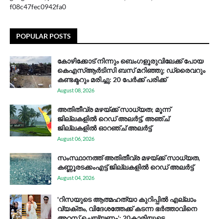
f08c47fec0942fa0
POPULAR POSTS
കോഴിക്കോട് നിന്നും ബെംഗളൂരുവിലേക്ക് പോയ
കെഎസ്ആര്‍ടിസി ബസ് മറിഞ്ഞു; ഡ്രൈവറും
കണ്ടക്ടറും മരിച്ചു: 20 പേര്‍ക്ക് പരിക്ക്
August 08, 2026
അതിതീവ്ര മഴയ്ക്ക് സാധ്യത; മൂന്ന്
ജില്ലകളിൽ റെഡ് അലർട്ട്, അഞ്ച്
ജില്ലകളിൽ ഓറഞ്ച് അലർട്ട്
August 06, 2026
സം​സ്ഥാ​ന​ത്ത് അ​തി​തീ​വ്ര മ​ഴ​യ്ക്ക് സാ​ധ്യ​ത,
കണ്ണൂരടക്കംഎ​ട്ട് ജി​ല്ല​ക​ളി​ൽ റെ​ഡ് അ​ലർ​ട്ട്
August 04, 2026
'റിസയുടെ ആത്മഹത്യാ കുറിപ്പിൽ എല്ലാം
വ്യക്തം, വിദേശത്തേക്ക് കടന്ന ഭർത്താവിനെ
അറസ്റ്റ് ചെയ്യണം'; 20കാരിയുടെ