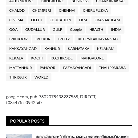
AUTOMOTIVE
BANGALORE
BUSINESS
CHAKKARAKKAL
CHALOD
CHEMPERI
CHENNAl
CHERUPUZHA
ClNEMA
DELHI
EDUCATION
EKM
ERANAKULAM
GOA
GUDALLUR
GULF
Google
HEALTH
INDIA
IRIKKOOR
IRIKKUR
IRITTY
IRITTY/KAKKAYANGAD
KAKKAYANGAD
KANNUR
KARNATAKA
KELAKAM
KERALA
KOCHI
KOZHIKODE
MANGALORE
MATTANNUR
PANOOR
PAZHAYANGADI
THALIPPARABA
THRISSUR
WORLD
google.com, pub-7802078433237569, DIRECT,
f08c47fec0942fa0
POPULAR POSTS
കോഴിക്കോട് നിന്നും ബെംഗളൂരുവിലേക്ക് പോയ