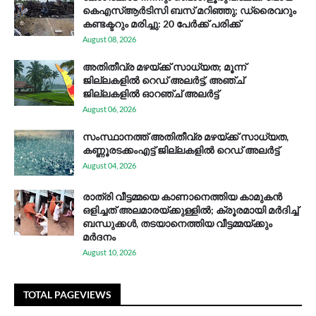
കെഎസ്ആര്‍ടിസി ബസ് മറിഞ്ഞു; ഡ്രൈവറും
കണ്ടക്ടറും മരിച്ചു: 20 പേര്‍ക്ക് പരിക്ക്
August 08, 2026
അതിതീവ്ര മഴയ്ക്ക് സാധ്യത; മൂന്ന്
ജില്ലകളിൽ റെഡ് അലർട്ട്, അഞ്ച്
ജില്ലകളിൽ ഓറഞ്ച് അലർട്ട്
August 06, 2026
സം​സ്ഥാ​ന​ത്ത് അ​തി​തീ​വ്ര മ​ഴ​യ്ക്ക് സാ​ധ്യ​ത,
കണ്ണൂരടക്കംഎ​ട്ട് ജി​ല്ല​ക​ളി​ൽ റെ​ഡ് അ​ലർ​ട്ട്
August 04, 2026
രാത്രി വീട്ടമ്മയെ കാണാനെത്തിയ കാമുകൻ
ഒളിച്ചത് അലമാരയ്ക്കുള്ളിൽ; ക്രൂരമായി മർദിച്ച്
ബന്ധുക്കൾ, തടയാനെത്തിയ വീട്ടമ്മയ്ക്കും
മർദനം
August 10, 2026
TOTAL PAGEVIEWS