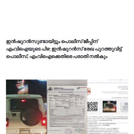
ഇൻഷുറൻസുണ്ടായിട്ടും പൊലീസ് ജീപ്പിന്
എംവിഐയുടെ പിഴ; ഇൻഷുറൻസ് രേഖ പുറത്തുവിട്ട്
പൊലീസ്, എംവിഐക്കെതിരെ പരാതി നൽകും