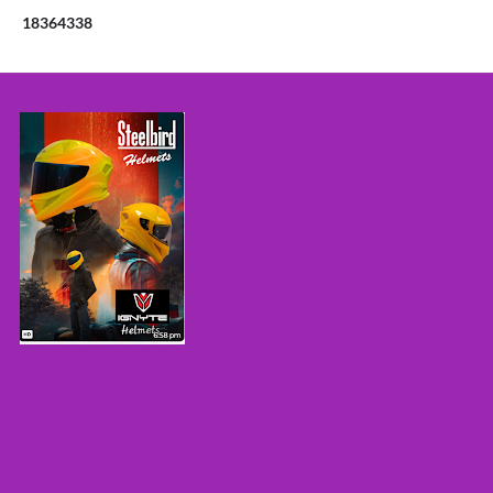
1
8
3
6
4
3
3
8