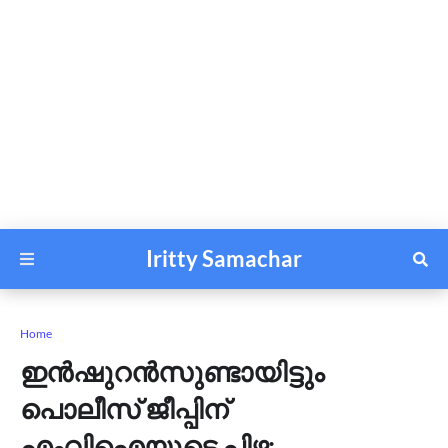
Iritty Samachar
Home
ഇൻഷുറൻസുണ്ടായിട്ടും
പൊലീസ് ജീപ്പിന്
എംവിഐയുടെ പിഴ;