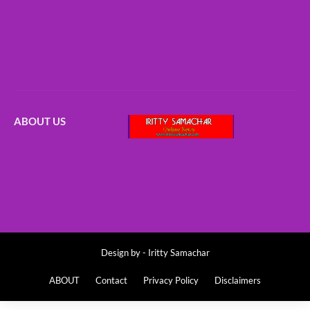
ABOUT US
Design by -
Iritty Samachar
ABOUT
Contact
Privacy Policy
Disclaimers