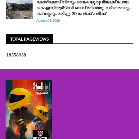
കോഴിക്കോട് നിന്നും ബെംഗളൂരുവിലേക്ക് പോയ
കെഎസ്ആര്‍ടിസി ബസ് മറിഞ്ഞു; ഡ്രൈവറും
കണ്ടക്ടറും മരിച്ചു: 20 പേര്‍ക്ക് പരിക്ക്
August 08, 2026
TOTAL PAGEVIEWS
1
8
3
5
6
9
3
8