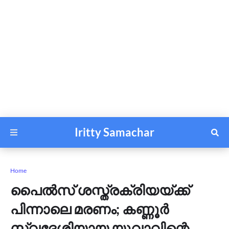
Iritty Samachar
Home
പൈല്‍സ് ശസ്ത്രക്രിയയ്ക്ക്
പിന്നാലെ മരണം; കണ്ണൂർ
സ്വദേശിയായ യുവാവിന്റെ