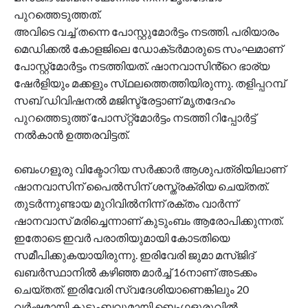
പുറത്തെടുത്തത്.
അവിടെ വച്ച്‌ തന്നെ പോസ്റ്റുമോർട്ടം നടത്തി. പരിയാരം
മെഡിക്കല്‍ കോളജിലെ ഡോക്‌ടർമാരുടെ സംഘമാണ്
പോസ്റ്റ്മോർട്ടം നടത്തിയത്. ഷാനവാസിൻ്റെ ഭാര്യ
ഷേർളിയും മക്കളും സ്‌ഥലത്തെത്തിയിരുന്നു. തളിപ്പറമ്പ്
സബ് ഡിവിഷനല്‍ മജിസ്ട്രേട്ടാണ് മൃതദേഹം
പുറത്തെടുത്ത് പോസ്‌റ്റ്‌മോർട്ടം നടത്തി റിപ്പോർട്ട്
നല്‍കാൻ ഉത്തരവിട്ടത്.
ബെംഗളൂരു വിക്ടോറിയ സർക്കാർ ആശുപത്രിയിലാണ്
ഷാനവാസിന് പൈല്‍സിന് ശസ്ത്രക്രിയ ചെയ്‌തത്‌.
തുടർന്നുണ്ടായ മുറിവില്‍നിന്ന് രക്ത‌ം വാർന്ന്
ഷാനവാസ് മരിച്ചെന്നാണ് കുടുംബം ആരോപിക്കുന്നത്.
ഇതോടെ ഇവർ പരാതിയുമായി കോടതിയെ
സമീപിക്കുകയായിരുന്നു. ഇരിവേരി ജുമാ മസ്‌ജിദ്
ഖബർസ്ഥാനില്‍ കഴിഞ്ഞ മാർച്ച്‌ 16നാണ് അടക്കം
ചെയ്തത്. ഇരിവേരി സ്വദേശിയാണെങ്കിലും 20
വർഷമായി കുടുംബവുമായി ബെംഗളൂരുവില്‍