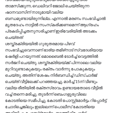
താമസിക്കുന്ന, ഡെലിവറി ജോലി ചെയ്തിരുന്ന
ഷാനവാസിന് നാടുമായി വലിയ
ബന്ധമുണ്ടായിരുന്നില്ല. എന്നാല്‍ മരണം സംഭവിച്ചാല്‍
മൃതദേഹം നാട്ടില്‍ സംസ്‌കരിക്കണമെന്ന് ആഗ്രഹം
പ്രകടിപ്പിച്ചതനുസരിച്ചാണ് ഇരിവേരിയില്‍ അടക്കം
ചെയ്ത‌ത്
ശസ്ത്രക്രിയയില്‍ ഗുരുതരമായ പിഴവ്
സംഭവിച്ചുവെന്നാണ് ഭാര്യ തമിഴ്‌നാട് സ്വദേശിയായ
ഷേർളി പറയുന്നത്. മൊബൈല്‍ ടോർച്ച്‌ വെട്ടത്തില്‍
സർജറി ചെയ്തു. ശസ്ത്രക്രിയയ്ക്ക് പിന്നാലെ വലിയ
മുറിവുണ്ടാകുകയും രക്‌തം വാർന്നു പോകുകയും
ചെയ്തു‌. അതിന് ശേഷം നിർബന്ധിച്ച്‌ ഡിസ്‌ചാർജ്
ചെയ്ത് വീട്ടിലേക്ക് പറഞ്ഞയച്ചു. മാർച്ച്‌ 15ന് വീണ്ടും
വലിയ രീതിയില്‍ രക്‌തസ്രാവം ഉണ്ടായതോടെ വീട്ടില്‍
വച്ച്‌ തന്നെ മരിച്ചു. തുടർന്ന് ബെംഗളൂരുവിലെ
കോടതിയെ സമീപിച്ചു. കോടതി പോസ്റ്റ്മോർട്ടം റിപ്പോർട്ട്
ചോദിച്ചെങ്കിലും ഇല്ലെന്ന് പൊലീസ് കോടതിയെ
അറിയിച്ചു. പോസ്‌റ്റ്‌മോർട്ടം നടത്തി റിപ്പോർട്ട്