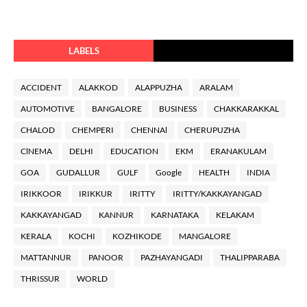
LABELS
ACCIDENT
ALAKKOD
ALAPPUZHA
ARALAM
AUTOMOTIVE
BANGALORE
BUSINESS
CHAKKARAKKAL
CHALOD
CHEMPERI
CHENNAl
CHERUPUZHA
ClNEMA
DELHI
EDUCATION
EKM
ERANAKULAM
GOA
GUDALLUR
GULF
Google
HEALTH
INDIA
IRIKKOOR
IRIKKUR
IRITTY
IRITTY/KAKKAYANGAD
KAKKAYANGAD
KANNUR
KARNATAKA
KELAKAM
KERALA
KOCHI
KOZHIKODE
MANGALORE
MATTANNUR
PANOOR
PAZHAYANGADI
THALIPPARABA
THRISSUR
WORLD