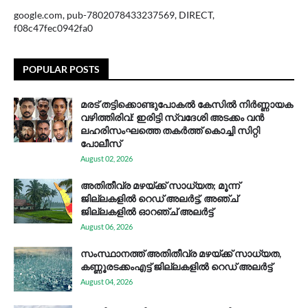
google.com, pub-7802078433237569, DIRECT,
f08c47fec0942fa0
POPULAR POSTS
മരട് തട്ടിക്കൊണ്ടുപോകൽ കേസിൽ നിർണ്ണായക
വഴിത്തിരിവ്: ഇരിട്ടി സ്വദേശി അടക്കം വൻ
ലഹരിസംഘത്തെ തകർത്ത് കൊച്ചി സിറ്റി
പോലീസ്
August 02, 2026
അതിതീവ്ര മഴയ്ക്ക് സാധ്യത; മൂന്ന്
ജില്ലകളിൽ റെഡ് അലർട്ട്, അഞ്ച്
ജില്ലകളിൽ ഓറഞ്ച് അലർട്ട്
August 06, 2026
സം​സ്ഥാ​ന​ത്ത് അ​തി​തീ​വ്ര മ​ഴ​യ്ക്ക് സാ​ധ്യ​ത,
കണ്ണൂരടക്കംഎ​ട്ട് ജി​ല്ല​ക​ളി​ൽ റെ​ഡ് അ​ലർ​ട്ട്
August 04, 2026