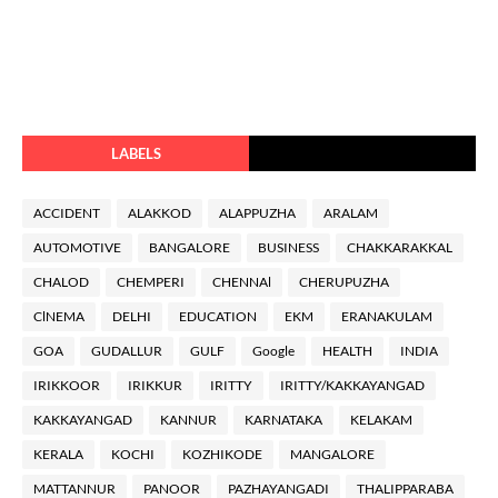
LABELS
ACCIDENT
ALAKKOD
ALAPPUZHA
ARALAM
AUTOMOTIVE
BANGALORE
BUSINESS
CHAKKARAKKAL
CHALOD
CHEMPERI
CHENNAl
CHERUPUZHA
ClNEMA
DELHI
EDUCATION
EKM
ERANAKULAM
GOA
GUDALLUR
GULF
Google
HEALTH
INDIA
IRIKKOOR
IRIKKUR
IRITTY
IRITTY/KAKKAYANGAD
KAKKAYANGAD
KANNUR
KARNATAKA
KELAKAM
KERALA
KOCHI
KOZHIKODE
MANGALORE
MATTANNUR
PANOOR
PAZHAYANGADI
THALIPPARABA