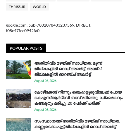
THRISSUR
WORLD
google.com, pub-7802078433237569, DIRECT,
f08c47fec0942fa0
POPULAR POSTS
അതിതീവ്ര മഴയ്ക്ക് സാധ്യത; മൂന്ന്
ജില്ലകളിൽ റെഡ് അലർട്ട്, അഞ്ച്
ജില്ലകളിൽ ഓറഞ്ച് അലർട്ട്
August 06, 2026
കോഴിക്കോട് നിന്നും ബെംഗളൂരുവിലേക്ക് പോയ
കെഎസ്ആര്‍ടിസി ബസ് മറിഞ്ഞു; ഡ്രൈവറും
കണ്ടക്ടറും മരിച്ചു: 20 പേര്‍ക്ക് പരിക്ക്
August 08, 2026
സം​സ്ഥാ​ന​ത്ത് അ​തി​തീ​വ്ര മ​ഴ​യ്ക്ക് സാ​ധ്യ​ത,
കണ്ണൂരടക്കംഎ​ട്ട് ജി​ല്ല​ക​ളി​ൽ റെ​ഡ് അ​ലർ​ട്ട്