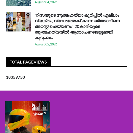
August 04, 2026
'റിസയുടെ ആത്മഹത്യാ കുറിപ്പിൽ എല്ലാം
വ്യക്തം, വിദേശത്തേക്ക് കടന്ന ഭർത്താവിനെ
അറസ്റ്റ് ചെയ്യണം'; 20കാരിയുടെ
ആത്മഹത്യയിൽ ആരോപണങ്ങളുമായി
കുടുംബം
August 05, 2026
TOTAL PAGEVIEWS
1
8
3
5
9
7
5
0