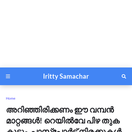
Iritty Samachar
Home
അറിഞ്ഞിരിക്കണം ഈ വമ്പൻ
മാറ്റങ്ങൾ! റെയിൽവേ പിഴ തുക
കൂടും, പാസ്‌പോർട്ട് നിരക്കുകൾ