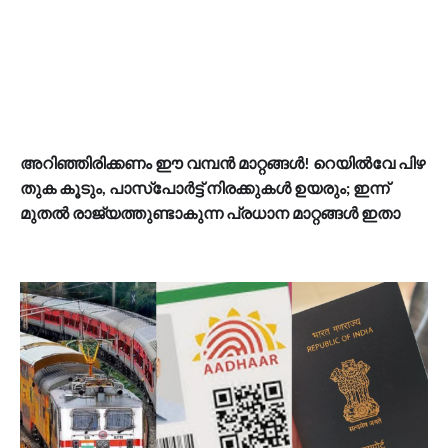
അറിഞ്ഞിരിക്കണം ഈ വമ്പൻ മാറ്റങ്ങൾ! റെയിൽവേ പിഴ
തുക കൂടും, പാസ്‌പോർട്ട് നിരക്കുകൾ ഉയരും; ഇന്ന്
മുതൽ രാജ്യത്തുണ്ടാകുന്ന പ്രധാന മാറ്റങ്ങൾ ഇതാ