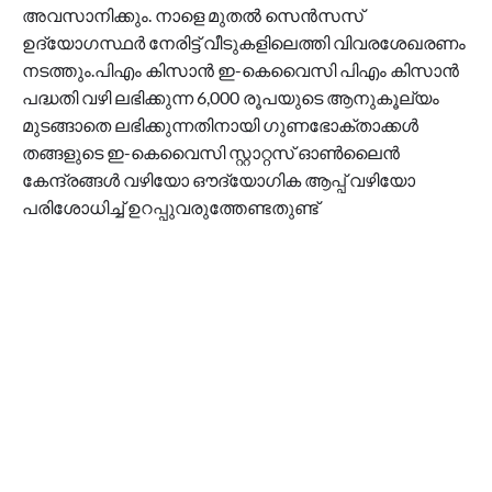
അവസാനിക്കും. നാളെ മുതൽ സെൻസസ്
ഉദ്യോഗസ്ഥർ നേരിട്ട് വീടുകളിലെത്തി വിവരശേഖരണം
നടത്തും.പിഎം കിസാൻ ഇ-കെവൈസി പിഎം കിസാൻ
പദ്ധതി വഴി ലഭിക്കുന്ന 6,000 രൂപയുടെ ആനുകൂല്യം
മുടങ്ങാതെ ലഭിക്കുന്നതിനായി ഗുണഭോക്താക്കൾ
തങ്ങളുടെ ഇ-കെവൈസി സ്റ്റാറ്റസ് ഓൺലൈൻ
കേന്ദ്രങ്ങൾ വഴിയോ ഔദ്യോഗിക ആപ്പ് വഴിയോ
പരിശോധിച്ച് ഉറപ്പുവരുത്തേണ്ടതുണ്ട്