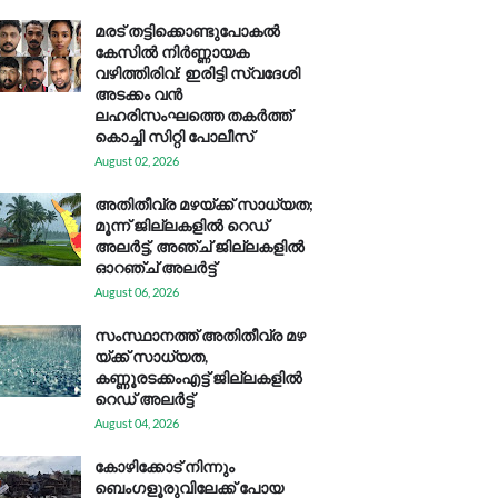
മരട് തട്ടിക്കൊണ്ടുപോകൽ
കേസിൽ നിർണ്ണായക
വഴിത്തിരിവ്: ഇരിട്ടി സ്വദേശി
അടക്കം വൻ
ലഹരിസംഘത്തെ തകർത്ത്
കൊച്ചി സിറ്റി പോലീസ്
August 02, 2026
അതിതീവ്ര മഴയ്ക്ക് സാധ്യത;
മൂന്ന് ജില്ലകളിൽ റെഡ്
അലർട്ട്, അഞ്ച് ജില്ലകളിൽ
ഓറഞ്ച് അലർട്ട്
August 06, 2026
സം​സ്ഥാ​ന​ത്ത് അ​തി​തീ​വ്ര മ​ഴ​
യ്ക്ക് സാ​ധ്യ​ത,
കണ്ണൂരടക്കംഎ​ട്ട് ജി​ല്ല​ക​ളി​ൽ
റെ​ഡ് അ​ലർ​ട്ട്
August 04, 2026
കോഴിക്കോട് നിന്നും
ബെംഗളൂരുവിലേക്ക് പോയ