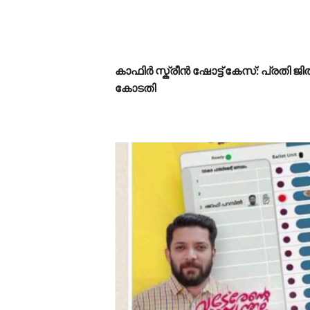
കാഫിര്‍ സ്ക്രീൻ ഷോട്ട് കേസ്: പ്രതി ജ
കോടതി