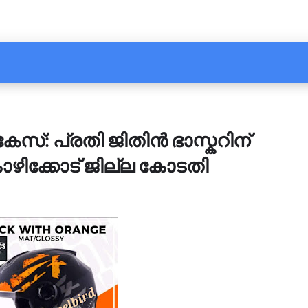
് കേസ്: പ്രതി ജിതിൻ ഭാസ്കറിന്
ോഴിക്കോട് ജില്ല കോടതി