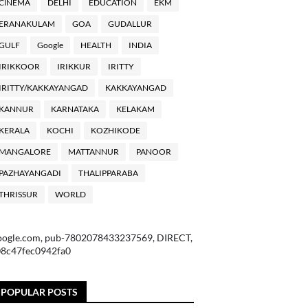
ClNEMA
DELHI
EDUCATION
EKM
ERANAKULAM
GOA
GUDALLUR
GULF
Google
HEALTH
INDIA
IRIKKOOR
IRIKKUR
IRITTY
IRITTY/KAKKAYANGAD
KAKKAYANGAD
KANNUR
KARNATAKA
KELAKAM
KERALA
KOCHI
KOZHIKODE
MANGALORE
MATTANNUR
PANOOR
PAZHAYANGADI
THALIPPARABA
THRISSUR
WORLD
oogle.com, pub-7802078433237569, DIRECT,
08c47fec0942fa0
POPULAR POSTS