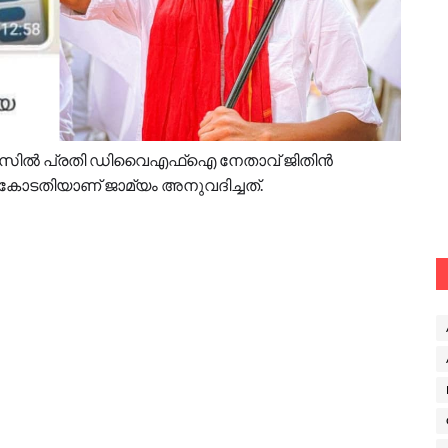
് കേസില്‍ പ്രതി ഡിവൈഎഫ്ഐ നേതാവ് ജിതിൻ
ലാ കോടതിയാണ് ജാമ്യം അനുവദിച്ചത്.