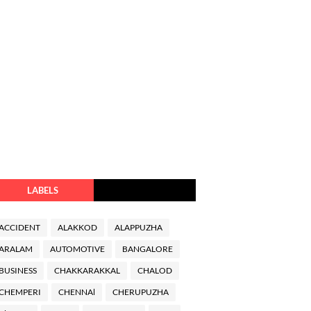
LABELS
ACCIDENT
ALAKKOD
ALAPPUZHA
ARALAM
AUTOMOTIVE
BANGALORE
BUSINESS
CHAKKARAKKAL
CHALOD
CHEMPERI
CHENNAl
CHERUPUZHA