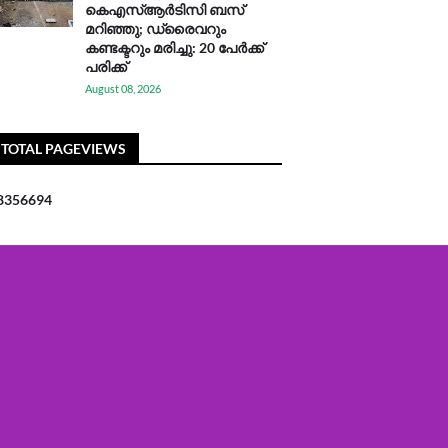
കെഎസ്ആര്‍ടിസി ബസ്
മറിഞ്ഞു; ഡ്രൈവറും
കണ്ടക്ടറും മരിച്ചു: 20 പേര്‍ക്ക്
പരിക്ക്
August 08, 2026
TOTAL PAGEVIEWS
8
3
5
6
6
9
4