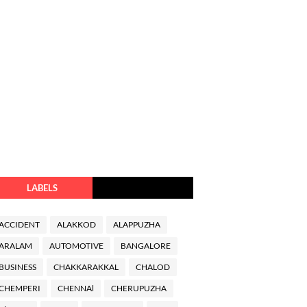
LABELS
ACCIDENT
ALAKKOD
ALAPPUZHA
ARALAM
AUTOMOTIVE
BANGALORE
BUSINESS
CHAKKARAKKAL
CHALOD
CHEMPERI
CHENNAl
CHERUPUZHA