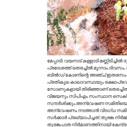
മേപ്പാടി: വയനാട് കള്ളാടി മണ്ണിടിച
പ്രദേശത്ത് തെരച്ചിൽ മൂന്നാം ദിവസം.
ബിൽഡ് കോണിന്റെ അഞ്ച് ഇതരസംസ
പ്രതികൂല കാലാവസ്ഥയും രക്ഷാപ്രവ
സോണുകളായി തിരിഞ്ഞാണ് തെരച്ചിൽ 
വിജയനും സിപിഎം സംസ്ഥാന സെക്രട്ട
സന്ദർശിക്കും.അന്വേഷണ സമിതിയെ സർക
അന്വേഷണം നടത്താൻ വിദഗ്ധ സമിതി
സർക്കാർ പ്രഖ്യാപിച്ചത്. തുരങ്ക നി
തുരങ്കപാത നിർമാണത്തിനായി കേന്ദ്