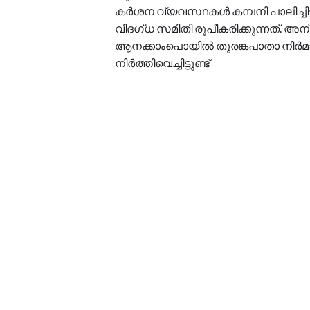
കർശന വ്യവസ്ഥകൾ കമ്പനി പാലിച്ചിട
വിദഗ്ധ സമിതി രൂപീകരിക്കുന്നത്. അ
ആനക്കാംപൊയിൽ തുരങ്കപാതാ നിർ‍മാ
നിർത്തിവെച്ചിട്ടുണ്ട്