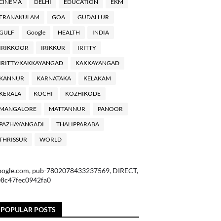
ClNEMA
DELHI
EDUCATION
EKM
ERANAKULAM
GOA
GUDALLUR
GULF
Google
HEALTH
INDIA
IRIKKOOR
IRIKKUR
IRITTY
IRITTY/KAKKAYANGAD
KAKKAYANGAD
KANNUR
KARNATAKA
KELAKAM
KERALA
KOCHI
KOZHIKODE
MANGALORE
MATTANNUR
PANOOR
PAZHAYANGADI
THALIPPARABA
THRISSUR
WORLD
oogle.com, pub-7802078433237569, DIRECT,
08c47fec0942fa0
POPULAR POSTS