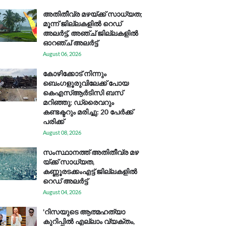
അതിതീവ്ര മഴയ്ക്ക് സാധ്യത;
മൂന്ന് ജില്ലകളിൽ റെഡ്
അലർട്ട്, അഞ്ച് ജില്ലകളിൽ
ഓറഞ്ച് അലർട്ട്
August 06, 2026
കോഴിക്കോട് നിന്നും
ബെംഗളൂരുവിലേക്ക് പോയ
കെഎസ്ആര്‍ടിസി ബസ്
മറിഞ്ഞു; ഡ്രൈവറും
കണ്ടക്ടറും മരിച്ചു: 20 പേര്‍ക്ക്
പരിക്ക്
August 08, 2026
സം​സ്ഥാ​ന​ത്ത് അ​തി​തീ​വ്ര മ​ഴ​
യ്ക്ക് സാ​ധ്യ​ത,
കണ്ണൂരടക്കംഎ​ട്ട് ജി​ല്ല​ക​ളി​ൽ
റെ​ഡ് അ​ലർ​ട്ട്
August 04, 2026
'റിസയുടെ ആത്മഹത്യാ
കുറിപ്പിൽ എല്ലാം വ്യക്തം,