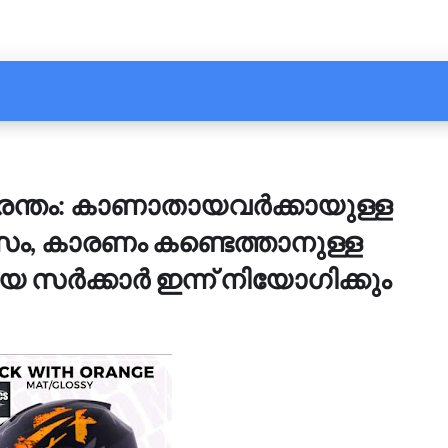
 ദുരന്തം: കാണാതായവർക്കായുള്ള
വസം, കാരണം കണ്ടെത്താനുള്ള
ർക്കാർ ഇന്ന് നിയോഗിക്കും