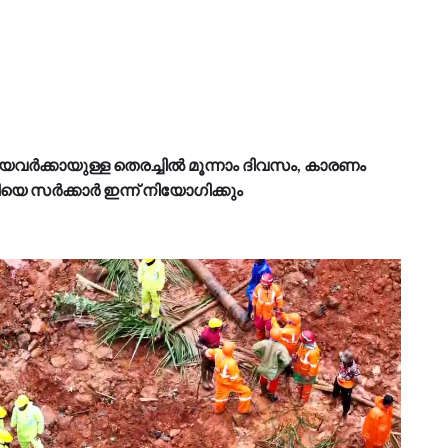
ാതായവർക്കായുള്ള തെരച്ചിൽ മൂന്നാം ദിവസം, കാരണം
 സർക്കാർ ഇന്ന് നിയോഗിക്കും