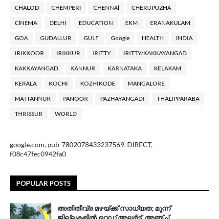
CHALOD
CHEMPERI
CHENNAl
CHERUPUZHA
ClNEMA
DELHI
EDUCATION
EKM
ERANAKULAM
GOA
GUDALLUR
GULF
Google
HEALTH
INDIA
IRIKKOOR
IRIKKUR
IRITTY
IRITTY/KAKKAYANGAD
KAKKAYANGAD
KANNUR
KARNATAKA
KELAKAM
KERALA
KOCHI
KOZHIKODE
MANGALORE
MATTANNUR
PANOOR
PAZHAYANGADI
THALIPPARABA
THRISSUR
WORLD
google.com, pub-7802078433237569, DIRECT,
f08c47fec0942fa0
POPULAR POSTS
അതിതീവ്ര മഴയ്ക്ക് സാധ്യത; മൂന്ന്
ജില്ലകളിൽ റെഡ് അലർട്ട്, അഞ്ച്