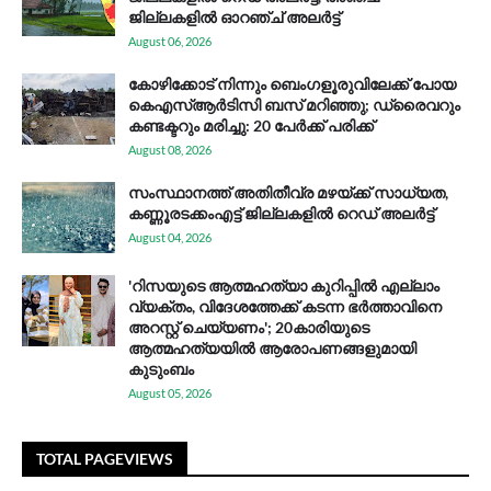
ജില്ലകളിൽ ഓറഞ്ച് അലർട്ട്
August 06, 2026
കോഴിക്കോട് നിന്നും ബെംഗളൂരുവിലേക്ക് പോയ
കെഎസ്ആര്‍ടിസി ബസ് മറിഞ്ഞു; ഡ്രൈവറും
കണ്ടക്ടറും മരിച്ചു: 20 പേര്‍ക്ക് പരിക്ക്
August 08, 2026
സം​സ്ഥാ​ന​ത്ത് അ​തി​തീ​വ്ര മ​ഴ​യ്ക്ക് സാ​ധ്യ​ത,
കണ്ണൂരടക്കംഎ​ട്ട് ജി​ല്ല​ക​ളി​ൽ റെ​ഡ് അ​ലർ​ട്ട്
August 04, 2026
'റിസയുടെ ആത്മഹത്യാ കുറിപ്പിൽ എല്ലാം
വ്യക്തം, വിദേശത്തേക്ക് കടന്ന ഭർത്താവിനെ
അറസ്റ്റ് ചെയ്യണം'; 20കാരിയുടെ
ആത്മഹത്യയിൽ ആരോപണങ്ങളുമായി
കുടുംബം
August 05, 2026
TOTAL PAGEVIEWS