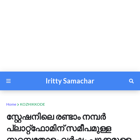
Iritty Samachar
Home
KOZHIKKODE
സ്റ്റേഷനിലെ രണ്ടാം നമ്പര്‍
പ്ലാറ്റ്ഫോമിന് സമീപമുള്ള
നൂറ്റമ്പതോളം വര്‍ഷം പഴക്കമുള്ള