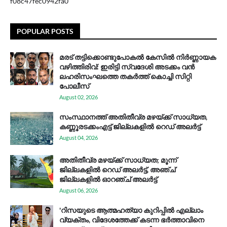
f08c47fec0942fa0
POPULAR POSTS
മരട് തട്ടിക്കൊണ്ടുപോകൽ കേസിൽ നിർണ്ണായക
വഴിത്തിരിവ്: ഇരിട്ടി സ്വദേശി അടക്കം വൻ
ലഹരിസംഘത്തെ തകർത്ത് കൊച്ചി സിറ്റി
പോലീസ്
August 02, 2026
സം​സ്ഥാ​ന​ത്ത് അ​തി​തീ​വ്ര മ​ഴ​യ്ക്ക് സാ​ധ്യ​ത,
കണ്ണൂരടക്കംഎ​ട്ട് ജി​ല്ല​ക​ളി​ൽ റെ​ഡ് അ​ലർ​ട്ട്
August 04, 2026
അതിതീവ്ര മഴയ്ക്ക് സാധ്യത; മൂന്ന്
ജില്ലകളിൽ റെഡ് അലർട്ട്, അഞ്ച്
ജില്ലകളിൽ ഓറഞ്ച് അലർട്ട്
August 06, 2026
'റിസയുടെ ആത്മഹത്യാ കുറിപ്പിൽ എല്ലാം
വ്യക്തം, വിദേശത്തേക്ക് കടന്ന ഭർത്താവിനെ