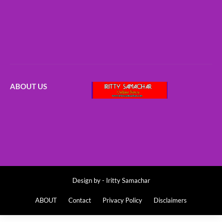
ABOUT US
Design by -
Iritty Samachar
ABOUT
Contact
Privacy Policy
Disclaimers