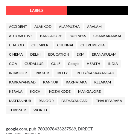
LABELS
ACCIDENT
ALAKKOD
ALAPPUZHA
ARALAM
AUTOMOTIVE
BANGALORE
BUSINESS
CHAKKARAKKAL
CHALOD
CHEMPERI
CHENNAl
CHERUPUZHA
ClNEMA
DELHI
EDUCATION
EKM
ERANAKULAM
GOA
GUDALLUR
GULF
Google
HEALTH
INDIA
IRIKKOOR
IRIKKUR
IRITTY
IRITTY/KAKKAYANGAD
KAKKAYANGAD
KANNUR
KARNATAKA
KELAKAM
KERALA
KOCHI
KOZHIKODE
MANGALORE
MATTANNUR
PANOOR
PAZHAYANGADI
THALIPPARABA
THRISSUR
WORLD
google.com, pub-7802078433237569, DIRECT,