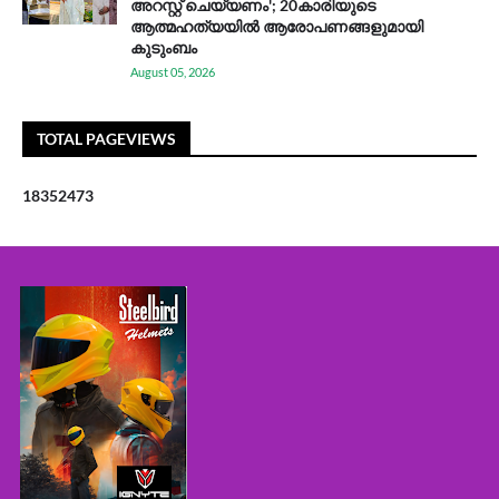
അറസ്റ്റ് ചെയ്യണം'; 20കാരിയുടെ
ആത്മഹത്യയിൽ ആരോപണങ്ങളുമായി
കുടുംബം
August 05, 2026
TOTAL PAGEVIEWS
1
8
3
5
2
4
7
3