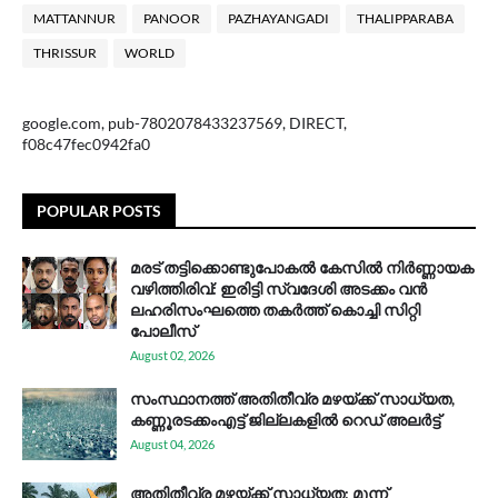
MATTANNUR
PANOOR
PAZHAYANGADI
THALIPPARABA
THRISSUR
WORLD
google.com, pub-7802078433237569, DIRECT,
f08c47fec0942fa0
POPULAR POSTS
മരട് തട്ടിക്കൊണ്ടുപോകൽ കേസിൽ നിർണ്ണായക
വഴിത്തിരിവ്: ഇരിട്ടി സ്വദേശി അടക്കം വൻ
ലഹരിസംഘത്തെ തകർത്ത് കൊച്ചി സിറ്റി
പോലീസ്
August 02, 2026
സം​സ്ഥാ​ന​ത്ത് അ​തി​തീ​വ്ര മ​ഴ​യ്ക്ക് സാ​ധ്യ​ത,
കണ്ണൂരടക്കംഎ​ട്ട് ജി​ല്ല​ക​ളി​ൽ റെ​ഡ് അ​ലർ​ട്ട്
August 04, 2026
അതിതീവ്ര മഴയ്ക്ക് സാധ്യത; മൂന്ന്