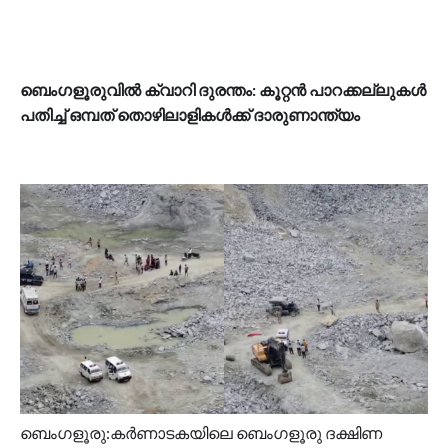
ബെംഗളൂരുവിൽ ക്വാറി ദുരന്തം: കൂറ്റൻ പാറക്കല്ലുകൾ
പതിച്ച് ഒമ്പത് തൊഴിലാളികൾക്ക് ദാരുണാന്ത്യം
ബെംഗളൂരു:കർണാടകയിലെ ബെംഗളൂരു ദക്ഷിണ