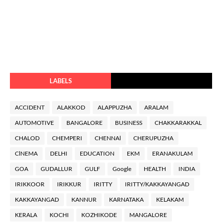
LABELS
ACCIDENT
ALAKKOD
ALAPPUZHA
ARALAM
AUTOMOTIVE
BANGALORE
BUSINESS
CHAKKARAKKAL
CHALOD
CHEMPERI
CHENNAl
CHERUPUZHA
ClNEMA
DELHI
EDUCATION
EKM
ERANAKULAM
GOA
GUDALLUR
GULF
Google
HEALTH
INDIA
IRIKKOOR
IRIKKUR
IRITTY
IRITTY/KAKKAYANGAD
KAKKAYANGAD
KANNUR
KARNATAKA
KELAKAM
KERALA
KOCHI
KOZHIKODE
MANGALORE