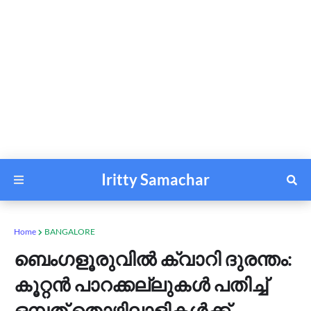
Iritty Samachar
Home
BANGALORE
ബെംഗളൂരുവിൽ ക്വാറി ദുരന്തം:
കൂറ്റൻ പാറക്കല്ലുകൾ പതിച്ച്
ഒമ്പത് തൊഴിലാളികൾക്ക്