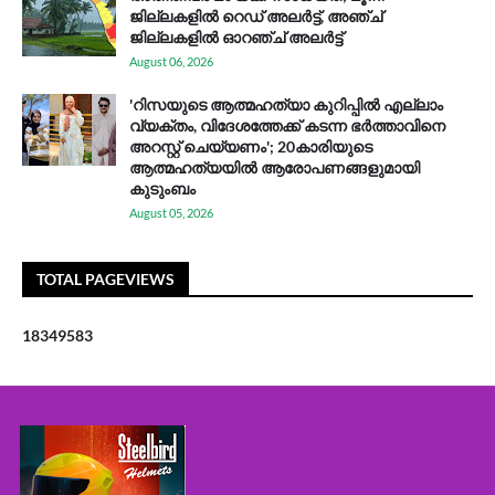
ജില്ലകളിൽ റെഡ് അലർട്ട്, അഞ്ച്
ജില്ലകളിൽ ഓറഞ്ച് അലർട്ട്
August 06, 2026
'റിസയുടെ ആത്മഹത്യാ കുറിപ്പിൽ എല്ലാം
വ്യക്തം, വിദേശത്തേക്ക് കടന്ന ഭർത്താവിനെ
അറസ്റ്റ് ചെയ്യണം'; 20കാരിയുടെ
ആത്മഹത്യയിൽ ആരോപണങ്ങളുമായി
കുടുംബം
August 05, 2026
TOTAL PAGEVIEWS
1
8
3
4
9
5
8
3