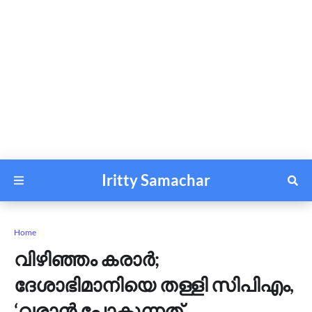
Iritty Samachar
Home
വിഴിഞ്ഞം കരാർ;
ദേശാഭിമാനിയെ തള്ളി സിപിഎം,
‘വരാൻ പോകുന്നത്