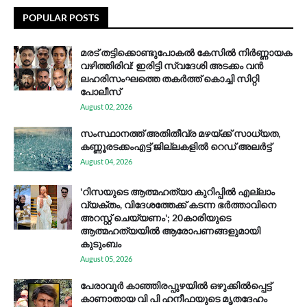
POPULAR POSTS
മരട് തട്ടിക്കൊണ്ടുപോകൽ കേസിൽ നിർണ്ണായക
വഴിത്തിരിവ്: ഇരിട്ടി സ്വദേശി അടക്കം വൻ
ലഹരിസംഘത്തെ തകർത്ത് കൊച്ചി സിറ്റി
പോലീസ്
August 02, 2026
സം​സ്ഥാ​ന​ത്ത് അ​തി​തീ​വ്ര മ​ഴ​യ്ക്ക് സാ​ധ്യ​ത,
കണ്ണൂരടക്കംഎ​ട്ട് ജി​ല്ല​ക​ളി​ൽ റെ​ഡ് അ​ലർ​ട്ട്
August 04, 2026
'റിസയുടെ ആത്മഹത്യാ കുറിപ്പിൽ എല്ലാം
വ്യക്തം, വിദേശത്തേക്ക് കടന്ന ഭർത്താവിനെ
അറസ്റ്റ് ചെയ്യണം'; 20കാരിയുടെ
ആത്മഹത്യയിൽ ആരോപണങ്ങളുമായി
കുടുംബം
August 05, 2026
പേരാവൂർ കാഞ്ഞിരപ്പുഴയിൽ ഒഴുക്കിൽപ്പെട്ട്
കാണാതായ വി പി ഹനീഫയുടെ മൃതദേഹം