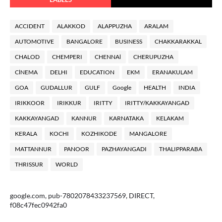
ACCIDENT
ALAKKOD
ALAPPUZHA
ARALAM
AUTOMOTIVE
BANGALORE
BUSINESS
CHAKKARAKKAL
CHALOD
CHEMPERI
CHENNAl
CHERUPUZHA
ClNEMA
DELHI
EDUCATION
EKM
ERANAKULAM
GOA
GUDALLUR
GULF
Google
HEALTH
INDIA
IRIKKOOR
IRIKKUR
IRITTY
IRITTY/KAKKAYANGAD
KAKKAYANGAD
KANNUR
KARNATAKA
KELAKAM
KERALA
KOCHI
KOZHIKODE
MANGALORE
MATTANNUR
PANOOR
PAZHAYANGADI
THALIPPARABA
THRISSUR
WORLD
google.com, pub-7802078433237569, DIRECT,
f08c47fec0942fa0