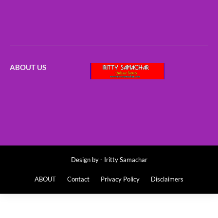
ABOUT US
Design by -
Iritty Samachar
ABOUT
Contact
Privacy Policy
Disclaimers