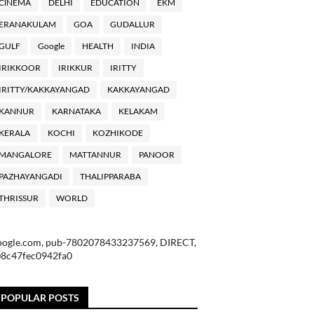
ClNEMA
DELHI
EDUCATION
EKM
ERANAKULAM
GOA
GUDALLUR
GULF
Google
HEALTH
INDIA
IRIKKOOR
IRIKKUR
IRITTY
IRITTY/KAKKAYANGAD
KAKKAYANGAD
KANNUR
KARNATAKA
KELAKAM
KERALA
KOCHI
KOZHIKODE
MANGALORE
MATTANNUR
PANOOR
PAZHAYANGADI
THALIPPARABA
THRISSUR
WORLD
oogle.com, pub-7802078433237569, DIRECT,
08c47fec0942fa0
POPULAR POSTS