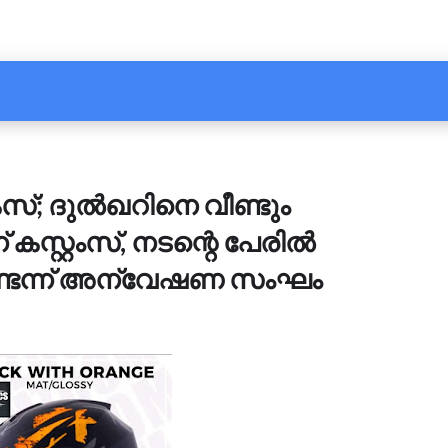
േസ്; ദുൽഖറിനെ വീണ്ടും
കസ്റ്റംസ്, നടന്റെ പേരിൽ
ടെന്ന് അന്വേഷണ സംഘം