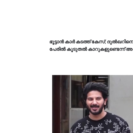
ഭൂട്ടാൻ കാർ കടത്ത് കേസ്; ദുൽഖറിനെ 
പേരിൽ കൂടുതൽ കാറുകളുണ്ടെന്ന