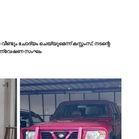
വീണ്ടും ചോദ്യം ചെയ്യുമെന്ന് കസ്റ്റംസ്, നടന്റെ
് അന്വേഷണ സംഘം