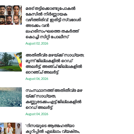
മരട് തട്ടിക്കൊണ്ടുപോകൽ
കേസിൽ നിർണ്ണായക
വഴിത്തിരിവ്: ഇരിട്ടി സ്വദേശി
അടക്കം വൻ
ലഹരിസംഘത്തെ തകർത്ത്
കൊച്ചി സിറ്റി പോലീസ്
August 02, 2026
അതിതീവ്ര മഴയ്ക്ക് സാധ്യത;
മൂന്ന് ജില്ലകളിൽ റെഡ്
അലർട്ട്, അഞ്ച് ജില്ലകളിൽ
ഓറഞ്ച് അലർട്ട്
August 06, 2026
സം​സ്ഥാ​ന​ത്ത് അ​തി​തീ​വ്ര മ​ഴ​
യ്ക്ക് സാ​ധ്യ​ത,
കണ്ണൂരടക്കംഎ​ട്ട് ജി​ല്ല​ക​ളി​ൽ
റെ​ഡ് അ​ലർ​ട്ട്
August 04, 2026
'റിസയുടെ ആത്മഹത്യാ
കുറിപ്പിൽ എല്ലാം വ്യക്തം,