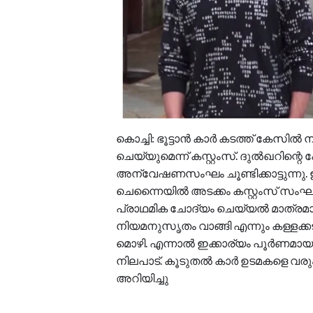
കൊച്ചി: ഭൂട്ടാൻ കാർ കടത്ത് കേസി
ചെയ്യുമെന്ന് കസ്റ്റംസ്. ദുൽഖറിന്റ
അന്വേഷണസംഘം ചൂണ്ടിക്കാട്ടുന്നു.
ചെന്നൈയിൽ അടക്കം കസ്റ്റംസ് സം
പ്രാഥമിക ചോദ്യം ചെയ്യൽ മാത്രമാ
നിയമനുസൃതം വാങ്ങി എന്നും കള്ളക്
മൊഴി. എന്നാൽ ഇക്കാര്യം പൂർണമാ
നിലപാട്. കൂടുതൽ കാർ ഉടമകളെ വരും 
അറിയിച്ചു