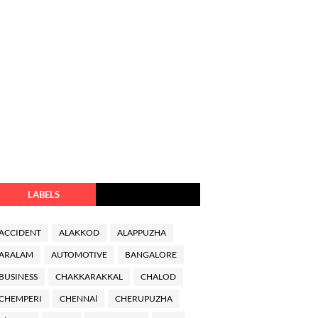
LABELS
ACCIDENT
ALAKKOD
ALAPPUZHA
ARALAM
AUTOMOTIVE
BANGALORE
BUSINESS
CHAKKARAKKAL
CHALOD
CHEMPERI
CHENNAl
CHERUPUZHA