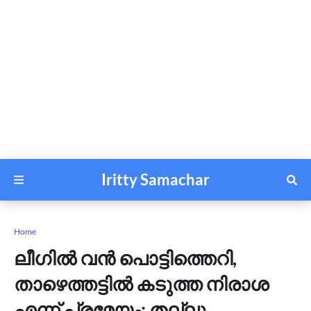
Iritty Samachar
Home
ലീഗിൽ വൻ പൊട്ടിത്തെറി,
താഴെത്തട്ടിൽ കടുത്ത നിരാശ
എന്ന് പ്രമേയം; തല്ലു