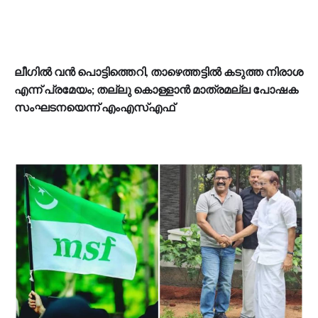
ലീഗിൽ വൻ പൊട്ടിത്തെറി, താഴെത്തട്ടിൽ കടുത്ത നിരാശ
എന്ന് പ്രമേയം; തല്ലു കൊള്ളാൻ മാത്രമല്ല പോഷക
സംഘടനയെന്ന് എംഎസ്എഫ്