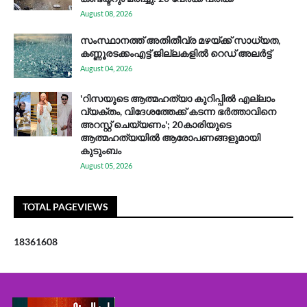
August 08, 2026
സം​സ്ഥാ​ന​ത്ത് അ​തി​തീ​വ്ര മ​ഴ​യ്ക്ക് സാ​ധ്യ​ത,
കണ്ണൂരടക്കംഎ​ട്ട് ജി​ല്ല​ക​ളി​ൽ റെ​ഡ് അ​ലർ​ട്ട്
August 04, 2026
'റിസയുടെ ആത്മഹത്യാ കുറിപ്പിൽ എല്ലാം
വ്യക്തം, വിദേശത്തേക്ക് കടന്ന ഭർത്താവിനെ
അറസ്റ്റ് ചെയ്യണം'; 20കാരിയുടെ
ആത്മഹത്യയിൽ ആരോപണങ്ങളുമായി
കുടുംബം
August 05, 2026
TOTAL PAGEVIEWS
1
8
3
6
1
6
0
8