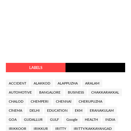
LABELS
ACCIDENT
ALAKKOD
ALAPPUZHA
ARALAM
AUTOMOTIVE
BANGALORE
BUSINESS
CHAKKARAKKAL
CHALOD
CHEMPERI
CHENNAl
CHERUPUZHA
ClNEMA
DELHI
EDUCATION
EKM
ERANAKULAM
GOA
GUDALLUR
GULF
Google
HEALTH
INDIA
IRIKKOOR
IRIKKUR
IRITTY
IRITTY/KAKKAYANGAD