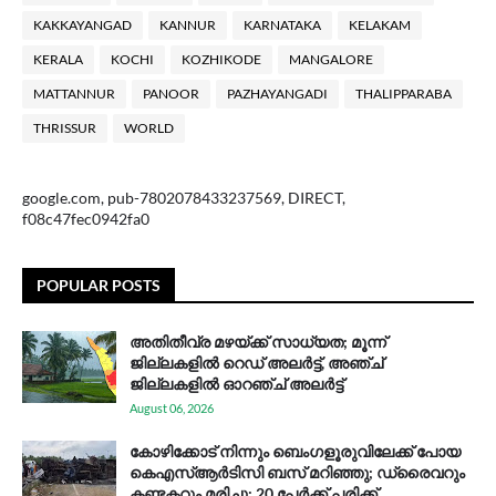
KAKKAYANGAD
KANNUR
KARNATAKA
KELAKAM
KERALA
KOCHI
KOZHIKODE
MANGALORE
MATTANNUR
PANOOR
PAZHAYANGADI
THALIPPARABA
THRISSUR
WORLD
google.com, pub-7802078433237569, DIRECT,
f08c47fec0942fa0
POPULAR POSTS
അതിതീവ്ര മഴയ്ക്ക് സാധ്യത; മൂന്ന്
ജില്ലകളിൽ റെഡ് അലർട്ട്, അഞ്ച്
ജില്ലകളിൽ ഓറഞ്ച് അലർട്ട്
August 06, 2026
കോഴിക്കോട് നിന്നും ബെംഗളൂരുവിലേക്ക് പോയ
കെഎസ്ആര്‍ടിസി ബസ് മറിഞ്ഞു; ഡ്രൈവറും
കണ്ടക്ടറും മരിച്ചു: 20 പേര്‍ക്ക് പരിക്ക്