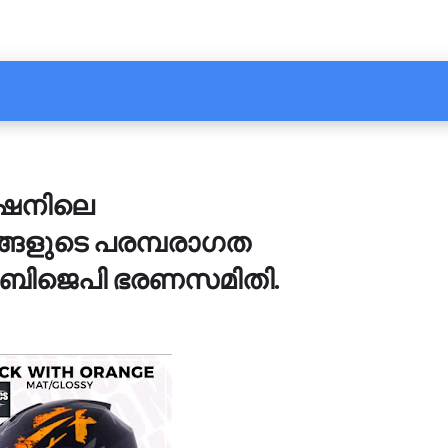
ഷനിലെ
ങളുടെ പരമ്പരാഗത
ി ബിജെപി ഭരണസമിതി.