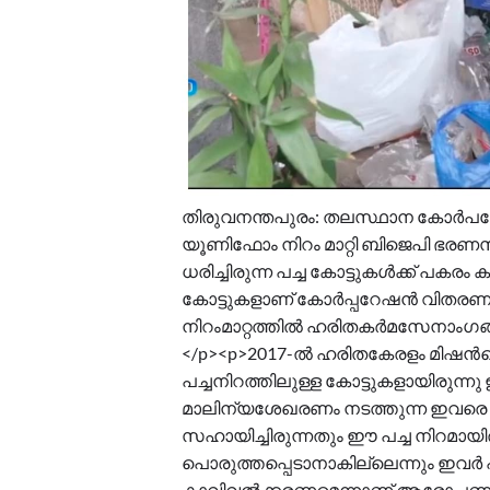
തിരുവനന്തപുരം: തലസ്ഥാന കോർപ
യൂണിഫോം നിറം മാറ്റി ബിജെപി ഭര
ധരിച്ചിരുന്ന പച്ച കോട്ടുകൾക്ക് പ
കോട്ടുകളാണ് കോർപ്പറേഷൻ വിതരണം 
നിറംമാറ്റത്തിൽ ഹരിതകർമസേനാംഗങ
</p><p>2017-ൽ ഹരിതകേരളം മിഷന
പച്ചനിറത്തിലുള്ള കോട്ടുകളായിരുന
മാലിന്യശേഖരണം നടത്തുന്ന ഇവരെ പ
സഹായിച്ചിരുന്നതും ഈ പച്ച നിറമായിരുന
പൊരുത്തപ്പെടാനാകില്ലെന്നും ഇവർ
കാവിവൽക്കരണമെന്നാണ് ആരോപണം.<