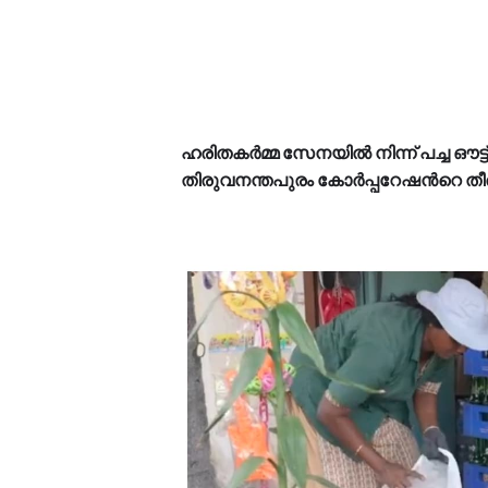
ഹരിതകർമ്മ സേനയിൽ നിന്ന് പച്ച ഔട്ട്
തിരുവനന്തപുരം കോർപ്പറേഷന്‍റെ തീ