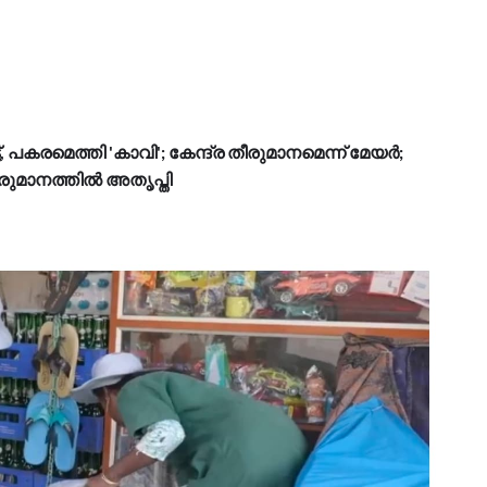
, പകരമെത്തി 'കാവി'; കേന്ദ്ര തീരുമാനമെന്ന് മേയർ;
രുമാനത്തിൽ അതൃപ്തി