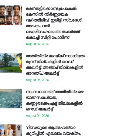
മരട് തട്ടിക്കൊണ്ടുപോകൽ
കേസിൽ നിർണ്ണായക
വഴിത്തിരിവ്: ഇരിട്ടി സ്വദേശി
അടക്കം വൻ
ലഹരിസംഘത്തെ തകർത്ത്
കൊച്ചി സിറ്റി പോലീസ്
August 02, 2026
അതിതീവ്ര മഴയ്ക്ക് സാധ്യത;
മൂന്ന് ജില്ലകളിൽ റെഡ്
അലർട്ട്, അഞ്ച് ജില്ലകളിൽ
ഓറഞ്ച് അലർട്ട്
August 06, 2026
സം​സ്ഥാ​ന​ത്ത് അ​തി​തീ​വ്ര മ​ഴ​
യ്ക്ക് സാ​ധ്യ​ത,
കണ്ണൂരടക്കംഎ​ട്ട് ജി​ല്ല​ക​ളി​ൽ
റെ​ഡ് അ​ലർ​ട്ട്
August 04, 2026
'റിസയുടെ ആത്മഹത്യാ
കുറിപ്പിൽ എല്ലാം വ്യക്തം,