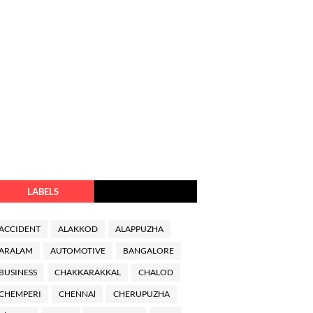
LABELS
ACCIDENT
ALAKKOD
ALAPPUZHA
ARALAM
AUTOMOTIVE
BANGALORE
BUSINESS
CHAKKARAKKAL
CHALOD
CHEMPERI
CHENNAl
CHERUPUZHA