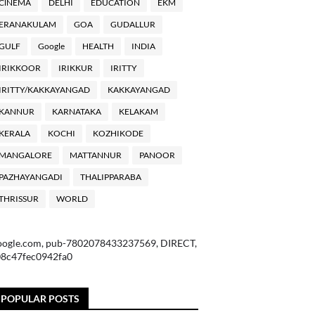
ClNEMA
DELHI
EDUCATION
EKM
ERANAKULAM
GOA
GUDALLUR
GULF
Google
HEALTH
INDIA
IRIKKOOR
IRIKKUR
IRITTY
IRITTY/KAKKAYANGAD
KAKKAYANGAD
KANNUR
KARNATAKA
KELAKAM
KERALA
KOCHI
KOZHIKODE
MANGALORE
MATTANNUR
PANOOR
PAZHAYANGADI
THALIPPARABA
THRISSUR
WORLD
oogle.com, pub-7802078433237569, DIRECT,
08c47fec0942fa0
POPULAR POSTS