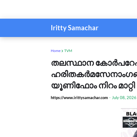
Iritty Samachar
Home
TVM
തലസ്ഥാന കോർപറേ
ഹരിതകർമസേനാംഗങ്
യൂണിഫോം നിറം മാറ്റ
https://www.irittysamachar.com
-
July 08, 2026