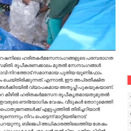
റേഷനിലെ ഹരിതകർമസേനാംഗങ്ങളുടെ പരമ്പരാഗത
ണസമിതി. രൂപീകരണക്കാലം മുതൽ സേനാംഗങ്ങൾ
കരം കാവി നിറത്തോട് സമാനമായ പുതിയ യൂണിഫോം
ചെയ്തിരിക്കുന്നത്. എന്നാൽ, ഈ അപ്രതീക്ഷിത
്ങൾക്കിടയിൽ വ്യാപകമായ അതൃപ്തി പുകയുകയാണ്.
്‍റെ കീഴിൽ ഹരിതകർമസേന രൂപീകൃതമായതുമുതൽ
്നു ഇവരുടെ ഔദ്യോഗിക വേഷം. വീടുകൾ തോറുമെത്തി
ൊതുജനങ്ങൾക്ക് എളുപ്പത്തിൽ തിരിച്ചറിയാൻ
്നെന്നും നിറം പെട്ടെന്ന് മാറ്റിയതിനോട്
 പറയുന്നു. ബിജെപി അധികാരത്തിലെത്തിയ ശേഷം
/p><p>കോർപ്പറേഷൻ നൽകിയ പുതിയ കിറ്റിൽ