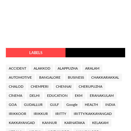
LABELS
ACCIDENT
ALAKKOD
ALAPPUZHA
ARALAM
AUTOMOTIVE
BANGALORE
BUSINESS
CHAKKARAKKAL
CHALOD
CHEMPERI
CHENNAl
CHERUPUZHA
ClNEMA
DELHI
EDUCATION
EKM
ERANAKULAM
GOA
GUDALLUR
GULF
Google
HEALTH
INDIA
IRIKKOOR
IRIKKUR
IRITTY
IRITTY/KAKKAYANGAD
KAKKAYANGAD
KANNUR
KARNATAKA
KELAKAM