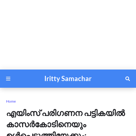
Iritty Samachar
Home
എയിംസ് പരിഗണന പട്ടികയിൽ
കാസർകോടിനെയും
ഉൾപ്പെടുത്തിയേക്കും;