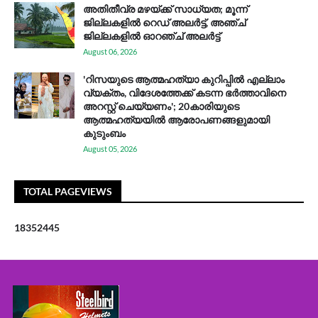
അതിതീവ്ര മഴയ്ക്ക് സാധ്യത; മൂന്ന്
ജില്ലകളിൽ റെഡ് അലർട്ട്, അഞ്ച്
ജില്ലകളിൽ ഓറഞ്ച് അലർട്ട്
August 06, 2026
'റിസയുടെ ആത്മഹത്യാ കുറിപ്പിൽ എല്ലാം
വ്യക്തം, വിദേശത്തേക്ക് കടന്ന ഭർത്താവിനെ
അറസ്റ്റ് ചെയ്യണം'; 20കാരിയുടെ
ആത്മഹത്യയിൽ ആരോപണങ്ങളുമായി
കുടുംബം
August 05, 2026
TOTAL PAGEVIEWS
1
8
3
5
2
4
4
5