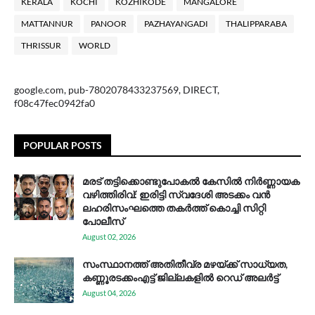
KERALA
KOCHI
KOZHIKODE
MANGALORE
MATTANNUR
PANOOR
PAZHAYANGADI
THALIPPARABA
THRISSUR
WORLD
google.com, pub-7802078433237569, DIRECT,
f08c47fec0942fa0
POPULAR POSTS
മരട് തട്ടിക്കൊണ്ടുപോകൽ കേസിൽ നിർണ്ണായക
വഴിത്തിരിവ്: ഇരിട്ടി സ്വദേശി അടക്കം വൻ
ലഹരിസംഘത്തെ തകർത്ത് കൊച്ചി സിറ്റി
പോലീസ്
August 02, 2026
സം​സ്ഥാ​ന​ത്ത് അ​തി​തീ​വ്ര മ​ഴ​യ്ക്ക് സാ​ധ്യ​ത,
കണ്ണൂരടക്കംഎ​ട്ട് ജി​ല്ല​ക​ളി​ൽ റെ​ഡ് അ​ലർ​ട്ട്
August 04, 2026