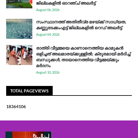
ജില്ലകളിൽ ഓറഞ്ച് അലർട്ട്
August 06, 2026
സം​സ്ഥാ​ന​ത്ത് അ​തി​തീ​വ്ര മ​ഴ​യ്ക്ക് സാ​ധ്യ​ത,
കണ്ണൂരടക്കംഎ​ട്ട് ജി​ല്ല​ക​ളി​ൽ റെ​ഡ് അ​ലർ​ട്ട്
August 04, 2026
രാത്രി വീട്ടമ്മയെ കാണാനെത്തിയ കാമുകൻ
ഒളിച്ചത് അലമാരയ്ക്കുള്ളിൽ; ക്രൂരമായി മർദിച്ച്
ബന്ധുക്കൾ, തടയാനെത്തിയ വീട്ടമ്മയ്ക്കും
മർദനം
August 10, 2026
TOTAL PAGEVIEWS
1
8
3
6
4
1
0
6