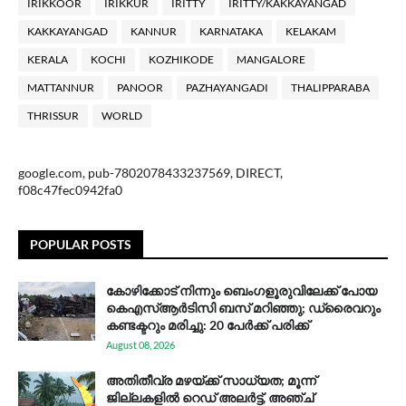
IRIKKOOR
IRIKKUR
IRITTY
IRITTY/KAKKAYANGAD
KAKKAYANGAD
KANNUR
KARNATAKA
KELAKAM
KERALA
KOCHI
KOZHIKODE
MANGALORE
MATTANNUR
PANOOR
PAZHAYANGADI
THALIPPARABA
THRISSUR
WORLD
google.com, pub-7802078433237569, DIRECT,
f08c47fec0942fa0
POPULAR POSTS
കോഴിക്കോട് നിന്നും ബെംഗളൂരുവിലേക്ക് പോയ
കെഎസ്ആര്‍ടിസി ബസ് മറിഞ്ഞു; ഡ്രൈവറും
കണ്ടക്ടറും മരിച്ചു: 20 പേര്‍ക്ക് പരിക്ക്
August 08, 2026
അതിതീവ്ര മഴയ്ക്ക് സാധ്യത; മൂന്ന്
ജില്ലകളിൽ റെഡ് അലർട്ട്, അഞ്ച്