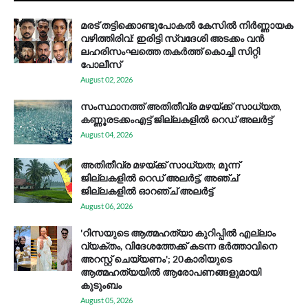
മരട് തട്ടിക്കൊണ്ടുപോകൽ കേസിൽ നിർണ്ണായക
വഴിത്തിരിവ്: ഇരിട്ടി സ്വദേശി അടക്കം വൻ
ലഹരിസംഘത്തെ തകർത്ത് കൊച്ചി സിറ്റി
പോലീസ്
August 02, 2026
സം​സ്ഥാ​ന​ത്ത് അ​തി​തീ​വ്ര മ​ഴ​യ്ക്ക് സാ​ധ്യ​ത,
കണ്ണൂരടക്കംഎ​ട്ട് ജി​ല്ല​ക​ളി​ൽ റെ​ഡ് അ​ലർ​ട്ട്
August 04, 2026
അതിതീവ്ര മഴയ്ക്ക് സാധ്യത; മൂന്ന്
ജില്ലകളിൽ റെഡ് അലർട്ട്, അഞ്ച്
ജില്ലകളിൽ ഓറഞ്ച് അലർട്ട്
August 06, 2026
'റിസയുടെ ആത്മഹത്യാ കുറിപ്പിൽ എല്ലാം
വ്യക്തം, വിദേശത്തേക്ക് കടന്ന ഭർത്താവിനെ
അറസ്റ്റ് ചെയ്യണം'; 20കാരിയുടെ
ആത്മഹത്യയിൽ ആരോപണങ്ങളുമായി
കുടുംബം
August 05, 2026