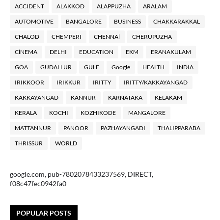
ACCIDENT
ALAKKOD
ALAPPUZHA
ARALAM
AUTOMOTIVE
BANGALORE
BUSINESS
CHAKKARAKKAL
CHALOD
CHEMPERI
CHENNAl
CHERUPUZHA
ClNEMA
DELHI
EDUCATION
EKM
ERANAKULAM
GOA
GUDALLUR
GULF
Google
HEALTH
INDIA
IRIKKOOR
IRIKKUR
IRITTY
IRITTY/KAKKAYANGAD
KAKKAYANGAD
KANNUR
KARNATAKA
KELAKAM
KERALA
KOCHI
KOZHIKODE
MANGALORE
MATTANNUR
PANOOR
PAZHAYANGADI
THALIPPARABA
THRISSUR
WORLD
google.com, pub-7802078433237569, DIRECT,
f08c47fec0942fa0
POPULAR POSTS