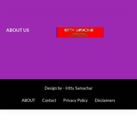
ABOUT US
Design by -
Iritty Samachar
ABOUT
Contact
Privacy Policy
Disclaimers