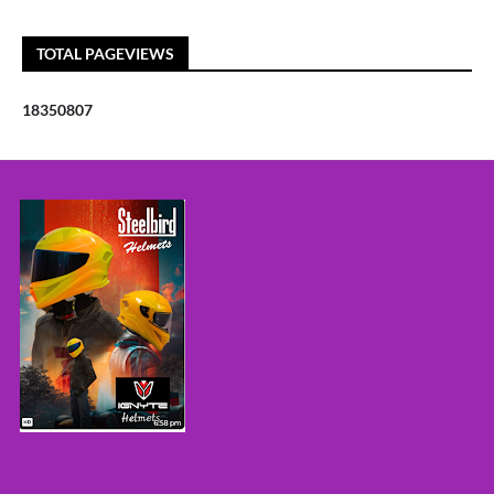
TOTAL PAGEVIEWS
1
8
3
5
0
8
0
7