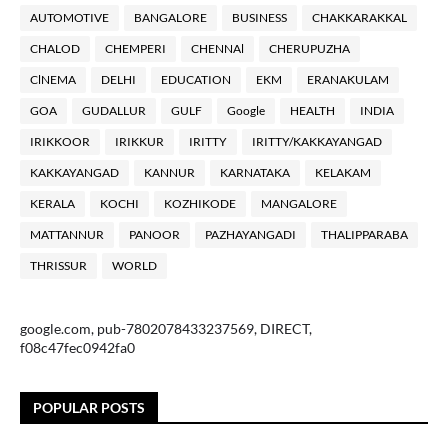
AUTOMOTIVE
BANGALORE
BUSINESS
CHAKKARAKKAL
CHALOD
CHEMPERI
CHENNAl
CHERUPUZHA
ClNEMA
DELHI
EDUCATION
EKM
ERANAKULAM
GOA
GUDALLUR
GULF
Google
HEALTH
INDIA
IRIKKOOR
IRIKKUR
IRITTY
IRITTY/KAKKAYANGAD
KAKKAYANGAD
KANNUR
KARNATAKA
KELAKAM
KERALA
KOCHI
KOZHIKODE
MANGALORE
MATTANNUR
PANOOR
PAZHAYANGADI
THALIPPARABA
THRISSUR
WORLD
google.com, pub-7802078433237569, DIRECT,
f08c47fec0942fa0
POPULAR POSTS