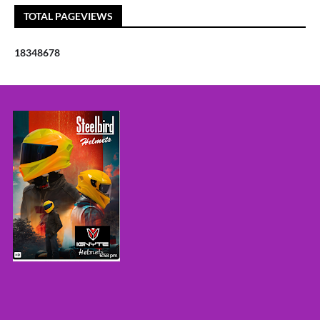
TOTAL PAGEVIEWS
1
8
3
4
8
6
7
8