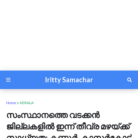
Iritty Samachar
Home
KERALA
സംസ്ഥാനത്തെ വടക്കൻ
ജില്ലകളിൽ ഇന്ന് തീവ്ര മഴയ്ക്ക്
സാധ്യത; കണ്ണൂർ, കാസർകോട്