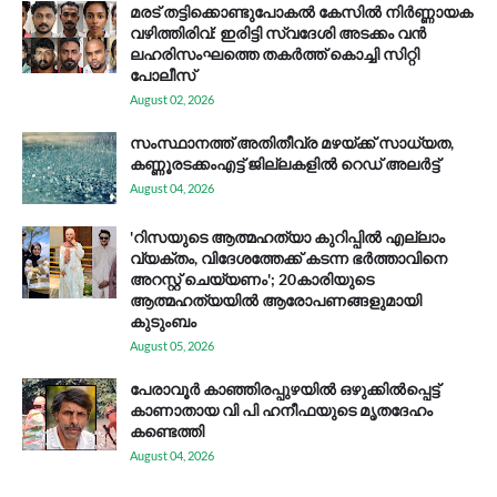
മരട് തട്ടിക്കൊണ്ടുപോകൽ കേസിൽ നിർണ്ണായക
വഴിത്തിരിവ്: ഇരിട്ടി സ്വദേശി അടക്കം വൻ
ലഹരിസംഘത്തെ തകർത്ത് കൊച്ചി സിറ്റി
പോലീസ്
August 02, 2026
സം​സ്ഥാ​ന​ത്ത് അ​തി​തീ​വ്ര മ​ഴ​യ്ക്ക് സാ​ധ്യ​ത,
കണ്ണൂരടക്കംഎ​ട്ട് ജി​ല്ല​ക​ളി​ൽ റെ​ഡ് അ​ലർ​ട്ട്
August 04, 2026
'റിസയുടെ ആത്മഹത്യാ കുറിപ്പിൽ എല്ലാം
വ്യക്തം, വിദേശത്തേക്ക് കടന്ന ഭർത്താവിനെ
അറസ്റ്റ് ചെയ്യണം'; 20കാരിയുടെ
ആത്മഹത്യയിൽ ആരോപണങ്ങളുമായി
കുടുംബം
August 05, 2026
പേരാവൂർ കാഞ്ഞിരപ്പുഴയിൽ ഒഴുക്കിൽപ്പെട്ട്
കാണാതായ വി പി ഹനീഫയുടെ മൃതദേഹം
കണ്ടെത്തി
August 04, 2026