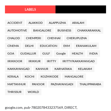
LABELS
ACCIDENT
ALAKKOD
ALAPPUZHA
ARALAM
AUTOMOTIVE
BANGALORE
BUSINESS
CHAKKARAKKAL
CHALOD
CHEMPERI
CHENNAl
CHERUPUZHA
ClNEMA
DELHI
EDUCATION
EKM
ERANAKULAM
GOA
GUDALLUR
GULF
Google
HEALTH
INDIA
IRIKKOOR
IRIKKUR
IRITTY
IRITTY/KAKKAYANGAD
KAKKAYANGAD
KANNUR
KARNATAKA
KELAKAM
KERALA
KOCHI
KOZHIKODE
MANGALORE
MATTANNUR
PANOOR
PAZHAYANGADI
THALIPPARABA
THRISSUR
WORLD
google.com, pub-7802078433237569, DIRECT,