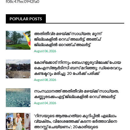
f08c47fec0942fa0
POPULAR POSTS
അതിതീവ്ര മഴയ്ക്ക് സാധ്യത; മൂന്ന്
ജില്ലകളിൽ റെഡ് അലർട്ട്, അഞ്ച്
ജില്ലകളിൽ ഓറഞ്ച് അലർട്ട്
August 06, 2026
കോഴിക്കോട് നിന്നും ബെംഗളൂരുവിലേക്ക് പോയ
കെഎസ്ആര്‍ടിസി ബസ് മറിഞ്ഞു; ഡ്രൈവറും
കണ്ടക്ടറും മരിച്ചു: 20 പേര്‍ക്ക് പരിക്ക്
August 08, 2026
സം​സ്ഥാ​ന​ത്ത് അ​തി​തീ​വ്ര മ​ഴ​യ്ക്ക് സാ​ധ്യ​ത,
കണ്ണൂരടക്കംഎ​ട്ട് ജി​ല്ല​ക​ളി​ൽ റെ​ഡ് അ​ലർ​ട്ട്
August 04, 2026
'റിസയുടെ ആത്മഹത്യാ കുറിപ്പിൽ എല്ലാം
വ്യക്തം, വിദേശത്തേക്ക് കടന്ന ഭർത്താവിനെ
അറസ്റ്റ് ചെയ്യണം'; 20കാരിയുടെ