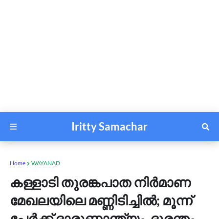
Iritty Samachar
Home
WAYANAD
കള്ളാടി തുരങ്കപാത നിർമാണ
മേഖലയിലെ മണ്ണിടിച്ചിൽ; മൂന്ന്
പേർക്ക് ദാരുണാന്ത്യം, ദുരന്തം