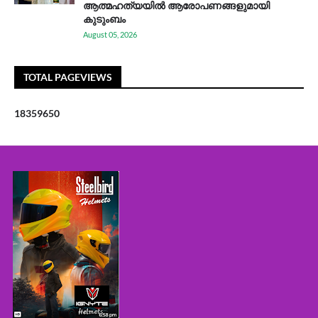
ആത്മഹത്യയിൽ ആരോപണങ്ങളുമായി
കുടുംബം
August 05, 2026
TOTAL PAGEVIEWS
1
8
3
5
9
6
5
0