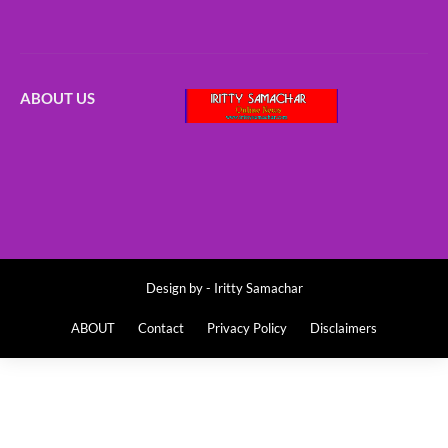
ABOUT US
Design by -
Iritty Samachar
ABOUT
Contact
Privacy Policy
Disclaimers