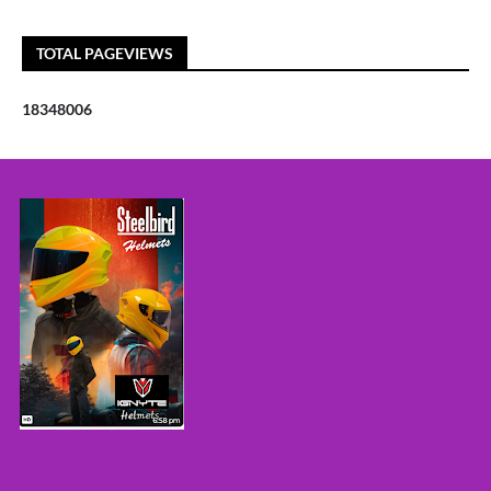
TOTAL PAGEVIEWS
1
8
3
4
8
0
0
6