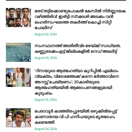
മരട് തട്ടിക്കൊണ്ടുപോകൽ കേസിൽ നിർണ്ണായക
വഴിത്തിരിവ്: ഇരിട്ടി സ്വദേശി അടക്കം വൻ
ലഹരിസംഘത്തെ തകർത്ത് കൊച്ചി സിറ്റി
പോലീസ്
August 02, 2026
സം​സ്ഥാ​ന​ത്ത് അ​തി​തീ​വ്ര മ​ഴ​യ്ക്ക് സാ​ധ്യ​ത,
കണ്ണൂരടക്കംഎ​ട്ട് ജി​ല്ല​ക​ളി​ൽ റെ​ഡ് അ​ലർ​ട്ട്
August 04, 2026
'റിസയുടെ ആത്മഹത്യാ കുറിപ്പിൽ എല്ലാം
വ്യക്തം, വിദേശത്തേക്ക് കടന്ന ഭർത്താവിനെ
അറസ്റ്റ് ചെയ്യണം'; 20കാരിയുടെ
ആത്മഹത്യയിൽ ആരോപണങ്ങളുമായി
കുടുംബം
August 05, 2026
പേരാവൂർ കാഞ്ഞിരപ്പുഴയിൽ ഒഴുക്കിൽപ്പെട്ട്
കാണാതായ വി പി ഹനീഫയുടെ മൃതദേഹം
കണ്ടെത്തി
August 04, 2026