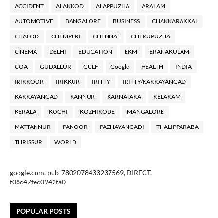
ACCIDENT
ALAKKOD
ALAPPUZHA
ARALAM
AUTOMOTIVE
BANGALORE
BUSINESS
CHAKKARAKKAL
CHALOD
CHEMPERI
CHENNAl
CHERUPUZHA
ClNEMA
DELHI
EDUCATION
EKM
ERANAKULAM
GOA
GUDALLUR
GULF
Google
HEALTH
INDIA
IRIKKOOR
IRIKKUR
IRITTY
IRITTY/KAKKAYANGAD
KAKKAYANGAD
KANNUR
KARNATAKA
KELAKAM
KERALA
KOCHI
KOZHIKODE
MANGALORE
MATTANNUR
PANOOR
PAZHAYANGADI
THALIPPARABA
THRISSUR
WORLD
google.com, pub-7802078433237569, DIRECT,
f08c47fec0942fa0
POPULAR POSTS