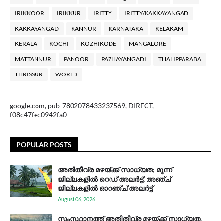
IRIKKOOR
IRIKKUR
IRITTY
IRITTY/KAKKAYANGAD
KAKKAYANGAD
KANNUR
KARNATAKA
KELAKAM
KERALA
KOCHI
KOZHIKODE
MANGALORE
MATTANNUR
PANOOR
PAZHAYANGADI
THALIPPARABA
THRISSUR
WORLD
google.com, pub-7802078433237569, DIRECT,
f08c47fec0942fa0
POPULAR POSTS
അതിതീവ്ര മഴയ്ക്ക് സാധ്യത; മൂന്ന്
ജില്ലകളിൽ റെഡ് അലർട്ട്, അഞ്ച്
ജില്ലകളിൽ ഓറഞ്ച് അലർട്ട്
August 06, 2026
സം​സ്ഥാ​ന​ത്ത് അ​തി​തീ​വ്ര മ​ഴ​യ്ക്ക് സാ​ധ്യ​ത,