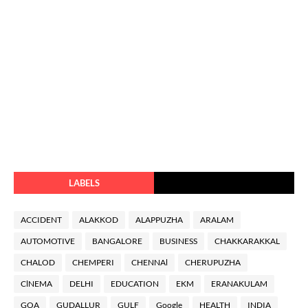
LABELS
ACCIDENT
ALAKKOD
ALAPPUZHA
ARALAM
AUTOMOTIVE
BANGALORE
BUSINESS
CHAKKARAKKAL
CHALOD
CHEMPERI
CHENNAl
CHERUPUZHA
ClNEMA
DELHI
EDUCATION
EKM
ERANAKULAM
GOA
GUDALLUR
GULF
Google
HEALTH
INDIA