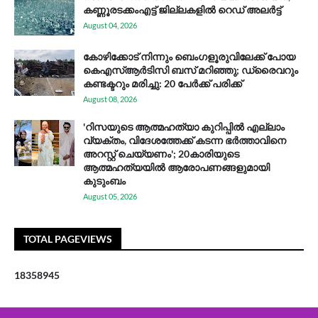
കണ്ണൂരടക്കംഎ​ട്ട് ജി​ല്ല​ക​ളി​ൽ റെ​ഡ് അ​ലർ​ട്ട്
August 04, 2026
കോഴിക്കോട് നിന്നും ബെംഗളൂരുവിലേക്ക് പോയ
കെഎസ്ആര്‍ടിസി ബസ് മറിഞ്ഞു; ഡ്രൈവറും
കണ്ടക്ടറും മരിച്ചു: 20 പേര്‍ക്ക് പരിക്ക്
August 08, 2026
'റിസയുടെ ആത്മഹത്യാ കുറിപ്പിൽ എല്ലാം
വ്യക്തം, വിദേശത്തേക്ക് കടന്ന ഭർത്താവിനെ
അറസ്റ്റ് ചെയ്യണം'; 20കാരിയുടെ
ആത്മഹത്യയിൽ ആരോപണങ്ങളുമായി
കുടുംബം
August 05, 2026
TOTAL PAGEVIEWS
1
8
3
5
8
9
4
5