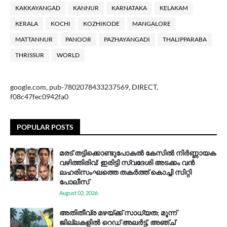
KAKKAYANGAD
KANNUR
KARNATAKA
KELAKAM
KERALA
KOCHI
KOZHIKODE
MANGALORE
MATTANNUR
PANOOR
PAZHAYANGADI
THALIPPARABA
THRISSUR
WORLD
google.com, pub-7802078433237569, DIRECT,
f08c47fec0942fa0
POPULAR POSTS
മരട് തട്ടിക്കൊണ്ടുപോകൽ കേസിൽ നിർണ്ണായക
വഴിത്തിരിവ്: ഇരിട്ടി സ്വദേശി അടക്കം വൻ
ലഹരിസംഘത്തെ തകർത്ത് കൊച്ചി സിറ്റി
പോലീസ്
August 02, 2026
അതിതീവ്ര മഴയ്ക്ക് സാധ്യത; മൂന്ന്
ജില്ലകളിൽ റെഡ് അലർട്ട്, അഞ്ച്