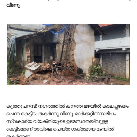
വീണു
കൂത്തുപറമ്പ്: നഗരത്തിൽ കനത്ത മഴയിൽ കാലപ്പഴക്കം
ചെന്ന കെട്ടിടം തകർന്നു വീണു. മാർക്കറ്റിന് സമീപം
സ്വകാര്യ വ്യക്തിയുടെ ഉടമസ്ഥതയിലുള്ള
കെട്ടിടമാണ് രാവിലെ പെയ്ത ശക്തമായ മഴയിൽ
തകർന്നത്.