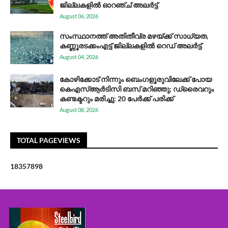
ജില്ലകളിൽ ഓറഞ്ച് അലർട്ട്
August 06, 2026
സം​സ്ഥാ​ന​ത്ത് അ​തി​തീ​വ്ര മ​ഴ​യ്ക്ക് സാ​ധ്യ​ത,
കണ്ണൂരടക്കംഎ​ട്ട് ജി​ല്ല​ക​ളി​ൽ റെ​ഡ് അ​ലർ​ട്ട്
August 04, 2026
കോഴിക്കോട് നിന്നും ബെംഗളൂരുവിലേക്ക് പോയ
കെഎസ്ആര്‍ടിസി ബസ് മറിഞ്ഞു; ഡ്രൈവറും
കണ്ടക്ടറും മരിച്ചു: 20 പേര്‍ക്ക് പരിക്ക്
August 08, 2026
TOTAL PAGEVIEWS
1
8
3
5
7
8
9
8