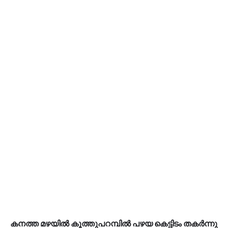
കനത്ത മഴയിൽ കൂത്തുപറമ്പിൽ പഴയ കെട്ടിടം തകർന്നു