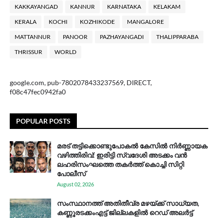
KAKKAYANGAD
KANNUR
KARNATAKA
KELAKAM
KERALA
KOCHI
KOZHIKODE
MANGALORE
MATTANNUR
PANOOR
PAZHAYANGADI
THALIPPARABA
THRISSUR
WORLD
google.com, pub-7802078433237569, DIRECT,
f08c47fec0942fa0
POPULAR POSTS
മരട് തട്ടിക്കൊണ്ടുപോകൽ കേസിൽ നിർണ്ണായക
വഴിത്തിരിവ്: ഇരിട്ടി സ്വദേശി അടക്കം വൻ
ലഹരിസംഘത്തെ തകർത്ത് കൊച്ചി സിറ്റി
പോലീസ്
August 02, 2026
സം​സ്ഥാ​ന​ത്ത് അ​തി​തീ​വ്ര മ​ഴ​യ്ക്ക് സാ​ധ്യ​ത,
കണ്ണൂരടക്കംഎ​ട്ട് ജി​ല്ല​ക​ളി​ൽ റെ​ഡ് അ​ലർ​ട്ട്