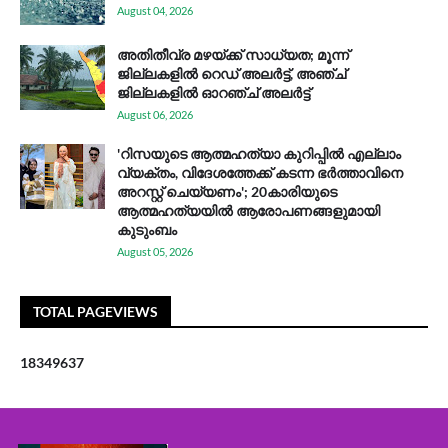
August 04, 2026
അതിതീവ്ര മഴയ്ക്ക് സാധ്യത; മൂന്ന്
ജില്ലകളിൽ റെഡ് അലർട്ട്, അഞ്ച്
ജില്ലകളിൽ ഓറഞ്ച് അലർട്ട്
August 06, 2026
'റിസയുടെ ആത്മഹത്യാ കുറിപ്പിൽ എല്ലാം
വ്യക്തം, വിദേശത്തേക്ക് കടന്ന ഭർത്താവിനെ
അറസ്റ്റ് ചെയ്യണം'; 20കാരിയുടെ
ആത്മഹത്യയിൽ ആരോപണങ്ങളുമായി
കുടുംബം
August 05, 2026
TOTAL PAGEVIEWS
1
8
3
4
9
6
3
7