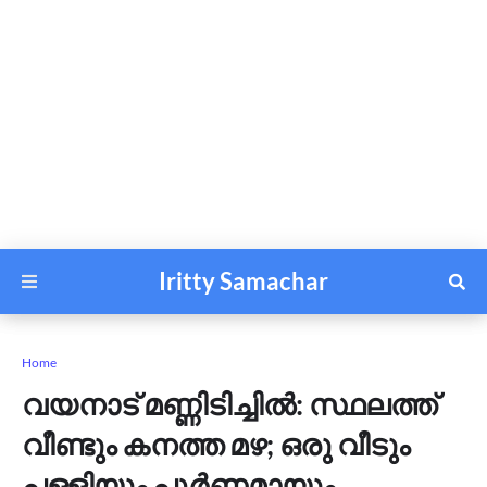
Iritty Samachar
Home
വയനാട് മണ്ണിടിച്ചിൽ: സ്ഥലത്ത്
വീണ്ടും കനത്ത മഴ; ഒരു വീടും
പള്ളിയും പൂർണമായും