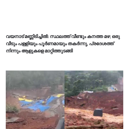
വയനാട് മണ്ണിടിച്ചിൽ: സ്ഥലത്ത് വീണ്ടും കനത്ത മഴ; ഒരു
വീടും പള്ളിയും പൂർണമായും തകർന്നു, പ്രദേശത്ത്
നിന്നും ആളുകളെ മാറ്റിത്തുടങ്ങി