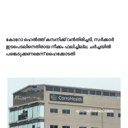
കോറോ ഹെൽത്ത് കമ്പനിക്ക് വൻതിരിച്ചടി, സർക്കാർ
ഇടപെടലിനെതിരായ നീക്കം ഫലിച്ചില്ല, ചർച്ചയിൽ
പങ്കെടുക്കണമെന്ന് ഹൈക്കോടതി