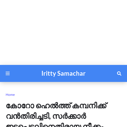
Iritty Samachar
Home
കോറോ ഹെൽത്ത് കമ്പനിക്ക്
വൻതിരിച്ചടി, സർക്കാർ
ഇടപെടലിനെതിരായ നീക്കം