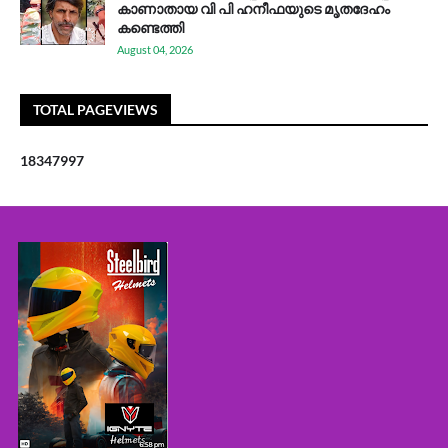
കാണാതായ വി പി ഹനീഫയുടെ മൃതദേഹം
കണ്ടെത്തി
August 04, 2026
TOTAL PAGEVIEWS
1
8
3
4
7
9
9
7