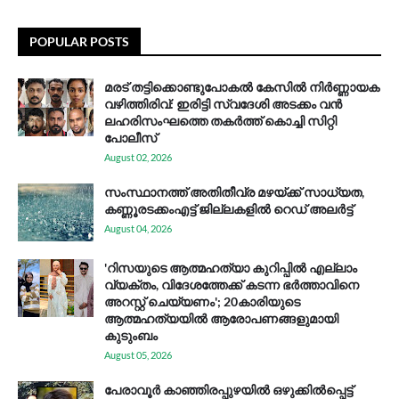
POPULAR POSTS
മരട് തട്ടിക്കൊണ്ടുപോകൽ കേസിൽ നിർണ്ണായക
വഴിത്തിരിവ്: ഇരിട്ടി സ്വദേശി അടക്കം വൻ
ലഹരിസംഘത്തെ തകർത്ത് കൊച്ചി സിറ്റി
പോലീസ്
August 02, 2026
സം​സ്ഥാ​ന​ത്ത് അ​തി​തീ​വ്ര മ​ഴ​യ്ക്ക് സാ​ധ്യ​ത,
കണ്ണൂരടക്കംഎ​ട്ട് ജി​ല്ല​ക​ളി​ൽ റെ​ഡ് അ​ലർ​ട്ട്
August 04, 2026
'റിസയുടെ ആത്മഹത്യാ കുറിപ്പിൽ എല്ലാം
വ്യക്തം, വിദേശത്തേക്ക് കടന്ന ഭർത്താവിനെ
അറസ്റ്റ് ചെയ്യണം'; 20കാരിയുടെ
ആത്മഹത്യയിൽ ആരോപണങ്ങളുമായി
കുടുംബം
August 05, 2026
പേരാവൂർ കാഞ്ഞിരപ്പുഴയിൽ ഒഴുക്കിൽപ്പെട്ട്