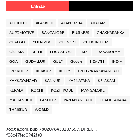
LABELS
ACCIDENT
ALAKKOD
ALAPPUZHA
ARALAM
AUTOMOTIVE
BANGALORE
BUSINESS
CHAKKARAKKAL
CHALOD
CHEMPERI
CHENNAl
CHERUPUZHA
ClNEMA
DELHI
EDUCATION
EKM
ERANAKULAM
GOA
GUDALLUR
GULF
Google
HEALTH
INDIA
IRIKKOOR
IRIKKUR
IRITTY
IRITTY/KAKKAYANGAD
KAKKAYANGAD
KANNUR
KARNATAKA
KELAKAM
KERALA
KOCHI
KOZHIKODE
MANGALORE
MATTANNUR
PANOOR
PAZHAYANGADI
THALIPPARABA
THRISSUR
WORLD
google.com, pub-7802078433237569, DIRECT,
f08c47fec0942fa0