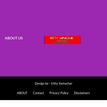
ABOUT US
Design by -
Iritty Samachar
ABOUT
Contact
Privacy Policy
Disclaimers