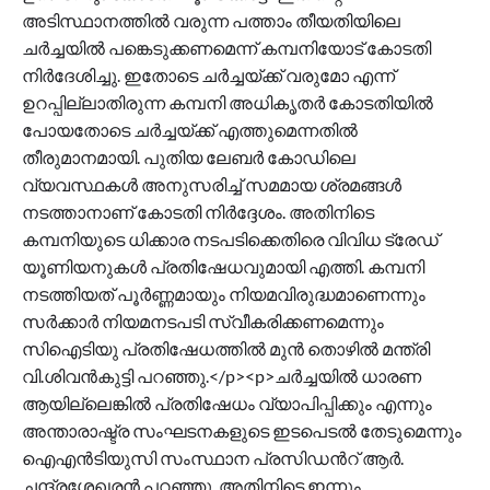
അടിസ്ഥാനത്തിൽ വരുന്ന പത്താം തീയതിയിലെ
ചർച്ചയിൽ പങ്കെടുക്കണമെന്ന് കമ്പനിയോട് കോടതി
നിർദേശിച്ചു. ഇതോടെ ചർച്ചയ്ക്ക് വരുമോ എന്ന്
ഉറപ്പില്ലാതിരുന്ന കമ്പനി അധികൃതർ കോടതിയിൽ
പോയതോടെ ചർച്ചയ്ക്ക് എത്തുമെന്നതിൽ
തീരുമാനമായി. പുതിയ ലേബർ കോഡിലെ
വ്യവസ്ഥകൾ അനുസരിച്ച് സമമായ ശ്രമങ്ങൾ
നടത്താനാണ് കോടതി നിർദ്ദേശം. അതിനിടെ
കമ്പനിയുടെ ധിക്കാര നടപടിക്കെതിരെ വിവിധ ട്രേഡ്
യൂണിയനുകൾ പ്രതിഷേധവുമായി എത്തി. കമ്പനി
നടത്തിയത് പൂർണ്ണമായും നിയമവിരുദ്ധമാണെന്നും
സർക്കാർ നിയമനടപടി സ്വീകരിക്കണമെന്നും
സിഐടിയു പ്രതിഷേധത്തിൽ മുൻ തൊഴിൽ മന്ത്രി
വി.ശിവൻകുട്ടി പറഞ്ഞു.</p><p>ചർച്ചയിൽ ധാരണ
ആയില്ലെങ്കിൽ പ്രതിഷേധം വ്യാപിപ്പിക്കും എന്നും
അന്താരാഷ്ട്ര സംഘടനകളുടെ ഇടപെടൽ തേടുമെന്നും
ഐഎൻടിയുസി സംസ്ഥാന പ്രസിഡൻറ് ആർ.
ചന്ദ്രശേഖരൻ പറഞ്ഞു. അതിനിടെ ഇന്നും