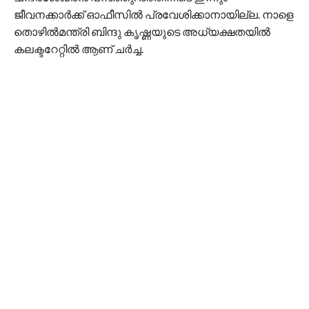
ജീവനക്കാർക്ക് ഓഫീസിൽ പ്രവേശിക്കാനായില്ല. നാളെ
തൊഴിൽമന്ത്രി ബിന്ദു കൃഷ്ണയുടെ അധ്യക്ഷതയിൽ
കലക്ടറേറ്റിൽ ആണ് ചർച്ച.