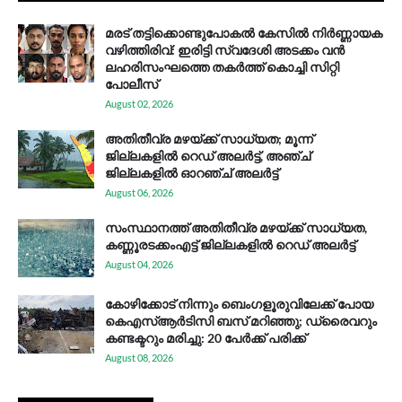
മരട് തട്ടിക്കൊണ്ടുപോകൽ കേസിൽ നിർണ്ണായക
വഴിത്തിരിവ്: ഇരിട്ടി സ്വദേശി അടക്കം വൻ
ലഹരിസംഘത്തെ തകർത്ത് കൊച്ചി സിറ്റി
പോലീസ്
August 02, 2026
അതിതീവ്ര മഴയ്ക്ക് സാധ്യത; മൂന്ന്
ജില്ലകളിൽ റെഡ് അലർട്ട്, അഞ്ച്
ജില്ലകളിൽ ഓറഞ്ച് അലർട്ട്
August 06, 2026
സം​സ്ഥാ​ന​ത്ത് അ​തി​തീ​വ്ര മ​ഴ​യ്ക്ക് സാ​ധ്യ​ത,
കണ്ണൂരടക്കംഎ​ട്ട് ജി​ല്ല​ക​ളി​ൽ റെ​ഡ് അ​ലർ​ട്ട്
August 04, 2026
കോഴിക്കോട് നിന്നും ബെംഗളൂരുവിലേക്ക് പോയ
കെഎസ്ആര്‍ടിസി ബസ് മറിഞ്ഞു; ഡ്രൈവറും
കണ്ടക്ടറും മരിച്ചു: 20 പേര്‍ക്ക് പരിക്ക്
August 08, 2026