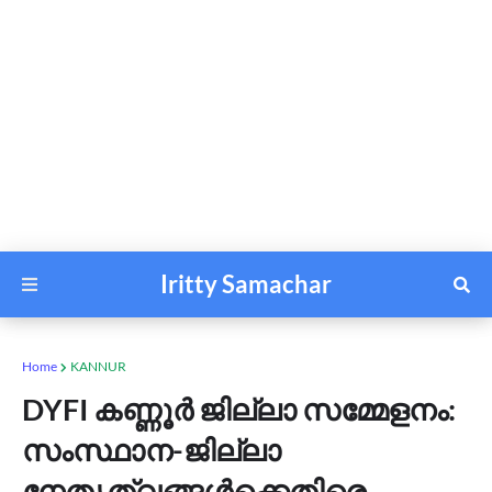
Iritty Samachar
Home
KANNUR
DYFI കണ്ണൂർ ജില്ലാ സമ്മേളനം:
സംസ്ഥാന-ജില്ലാ
നേതൃത്വങ്ങൾക്കെതിരെ