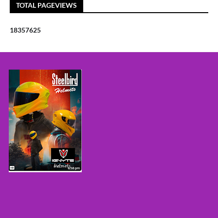
TOTAL PAGEVIEWS
1
8
3
5
7
6
2
5