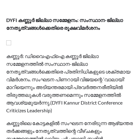
DYFI കണ്ണൂർ ജില്ലാ സമ്മേളനം: സംസ്ഥാന-ജില്ലാ
നേതൃത്വങ്ങൾക്കെതിരെ രൂക്ഷവിമർശനം
കണ്ണൂർ: ഡിവൈഎഫ്ഐ കണ്ണൂർ ജില്ലാ
സമ്മേളനത്തിൽ സംസ്ഥാന-ജില്ലാ
നേതൃത്വങ്ങൾക്കെതിരെ പ്രതിനിധികളുടെ ശക്തമായ
വിമർശനം. സംഘടന പിണറായി വിജയന്റെ ‘വാലായി’
മാറിയെന്നും അടിയന്തരമായി പ്രവർത്തനരീതിയിൽ
തിരുത്തലുകൾ വരുത്തണമെന്നും സമ്മേളനത്തിൽ
ആവശ്യമുയർന്നു.(DYFI Kannur District Conference
Criticizes Leadership)
കണ്ണൂരിലെ കോട്ടകളിൽ സംഘടന നേരിടുന്ന ആഭ്യന്തര
തർക്കങ്ങളും നേതൃത്വത്തിന്റെ വീഴ്ചകളും
സമ്മേളനത്തിൽ വലിയ ചർച്ചയായി. സരിൻ