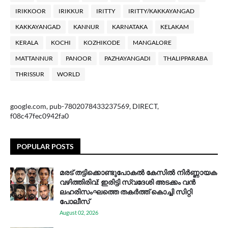
IRIKKOOR
IRIKKUR
IRITTY
IRITTY/KAKKAYANGAD
KAKKAYANGAD
KANNUR
KARNATAKA
KELAKAM
KERALA
KOCHI
KOZHIKODE
MANGALORE
MATTANNUR
PANOOR
PAZHAYANGADI
THALIPPARABA
THRISSUR
WORLD
google.com, pub-7802078433237569, DIRECT,
f08c47fec0942fa0
POPULAR POSTS
മരട് തട്ടിക്കൊണ്ടുപോകൽ കേസിൽ നിർണ്ണായക
വഴിത്തിരിവ്: ഇരിട്ടി സ്വദേശി അടക്കം വൻ
ലഹരിസംഘത്തെ തകർത്ത് കൊച്ചി സിറ്റി
പോലീസ്
August 02, 2026