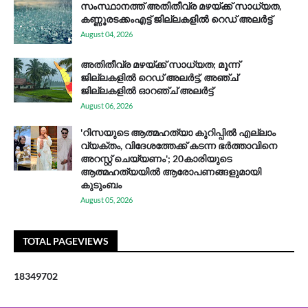
സം​സ്ഥാ​ന​ത്ത് അ​തി​തീ​വ്ര മ​ഴ​യ്ക്ക് സാ​ധ്യ​ത,
കണ്ണൂരടക്കംഎ​ട്ട് ജി​ല്ല​ക​ളി​ൽ റെ​ഡ് അ​ലർ​ട്ട്
August 04, 2026
അതിതീവ്ര മഴയ്ക്ക് സാധ്യത; മൂന്ന്
ജില്ലകളിൽ റെഡ് അലർട്ട്, അഞ്ച്
ജില്ലകളിൽ ഓറഞ്ച് അലർട്ട്
August 06, 2026
'റിസയുടെ ആത്മഹത്യാ കുറിപ്പിൽ എല്ലാം
വ്യക്തം, വിദേശത്തേക്ക് കടന്ന ഭർത്താവിനെ
അറസ്റ്റ് ചെയ്യണം'; 20കാരിയുടെ
ആത്മഹത്യയിൽ ആരോപണങ്ങളുമായി
കുടുംബം
August 05, 2026
TOTAL PAGEVIEWS
1
8
3
4
9
7
0
2