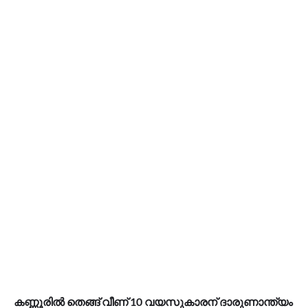
കണ്ണൂരിൽ തെങ്ങ് വീണ് 10 വയസുകാരന് ദാരുണാന്ത്യം