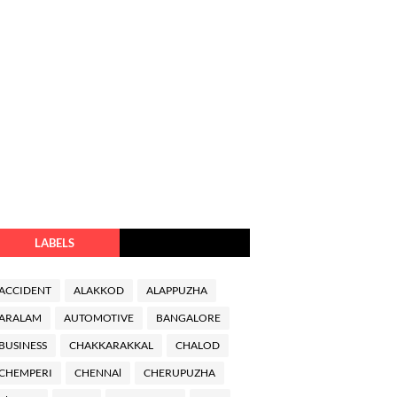
LABELS
ACCIDENT
ALAKKOD
ALAPPUZHA
ARALAM
AUTOMOTIVE
BANGALORE
BUSINESS
CHAKKARAKKAL
CHALOD
CHEMPERI
CHENNAl
CHERUPUZHA