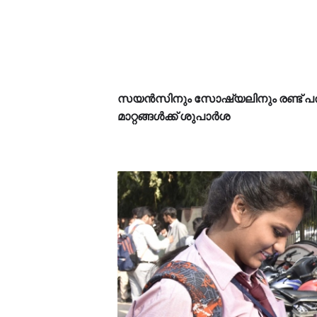
സയൻസിനും സോഷ്യലിനും രണ്ട് പര
മാറ്റങ്ങൾക്ക് ശുപാർശ