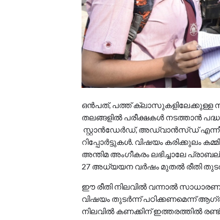
ഒൻപത്, പത്ത് ക്ലാസുകളിലേക്കു
തലങ്ങളിൽ പരീക്ഷകൾ നടത്താൻ പദ്ധതിയ
സ്റ്റാൻഡേർഡ്, അഡ്വാൻസ്ഡ് എന്നീ ത
റിപ്പോർട്ടുകൾ. വിഷയം കരിക്കുലം കമ്
അന്തിമ അം​ഗീകരം ലഭിച്ചാലേ പ്രാബല
27 അധ്യയന വർഷം മുതൽ രീതി തുടരാ
ഈ രീതി നിലവിൽ വന്നാൽ സാധാരണ പഠിച
വിഷയം തുടർന്ന് പഠിക്കണമെന്ന് ആ​ഗ
നിലവിൽ കണക്കിന് ഇത്തരത്തിൽ രണ്ട് 