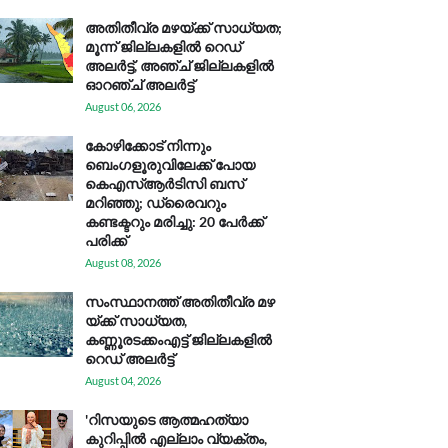
അതിതീവ്ര മഴയ്ക്ക് സാധ്യത;
മൂന്ന് ജില്ലകളിൽ റെഡ്
അലർട്ട്, അഞ്ച് ജില്ലകളിൽ
ഓറഞ്ച് അലർട്ട്
August 06, 2026
കോഴിക്കോട് നിന്നും
ബെംഗളൂരുവിലേക്ക് പോയ
കെഎസ്ആര്‍ടിസി ബസ്
മറിഞ്ഞു; ഡ്രൈവറും
കണ്ടക്ടറും മരിച്ചു: 20 പേര്‍ക്ക്
പരിക്ക്
August 08, 2026
സം​സ്ഥാ​ന​ത്ത് അ​തി​തീ​വ്ര മ​ഴ​
യ്ക്ക് സാ​ധ്യ​ത,
കണ്ണൂരടക്കംഎ​ട്ട് ജി​ല്ല​ക​ളി​ൽ
റെ​ഡ് അ​ലർ​ട്ട്
August 04, 2026
'റിസയുടെ ആത്മഹത്യാ
കുറിപ്പിൽ എല്ലാം വ്യക്തം,