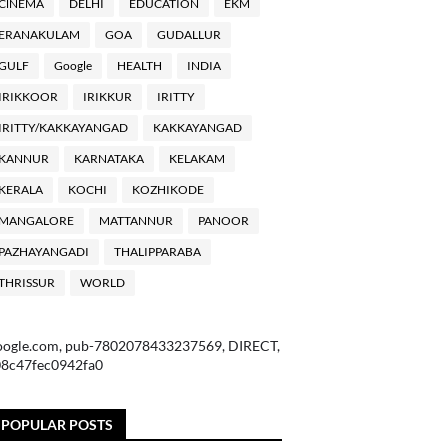
ClNEMA
DELHI
EDUCATION
EKM
ERANAKULAM
GOA
GUDALLUR
GULF
Google
HEALTH
INDIA
IRIKKOOR
IRIKKUR
IRITTY
IRITTY/KAKKAYANGAD
KAKKAYANGAD
KANNUR
KARNATAKA
KELAKAM
KERALA
KOCHI
KOZHIKODE
MANGALORE
MATTANNUR
PANOOR
PAZHAYANGADI
THALIPPARABA
THRISSUR
WORLD
oogle.com, pub-7802078433237569, DIRECT,
08c47fec0942fa0
POPULAR POSTS