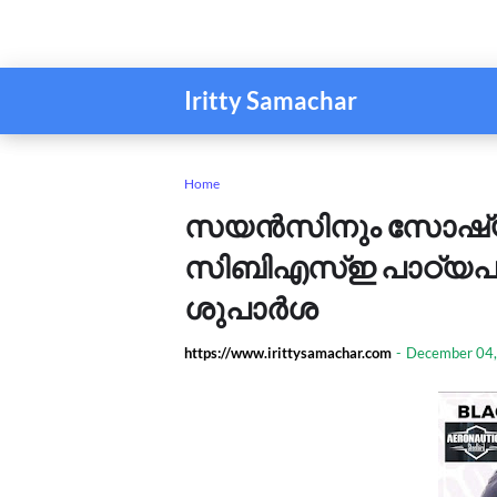
Iritty Samachar
Home
സയൻസിനും സോഷ്യലി
സിബിഎസ്‍ഇ പാഠ്യപദ്
ശുപാർശ
https://www.irittysamachar.com
-
December 04