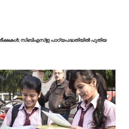
ീക്ഷകൾ; സിബിഎസ്‍ഇ പാഠ്യപദ്ധതിയിൽ പുതിയ