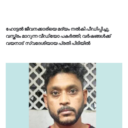
ഹോട്ടൽ ജീവനക്കാരിയെ മദ്യം നൽകി പീഡിപ്പിച്ചു,
വസ്ത്രം മാറുന്ന വീഡിയോ പകർത്തി; വർഷങ്ങൾക്ക്
വയനാട് സ്വദേശിയായ പ്രതി പിടിയിൽ