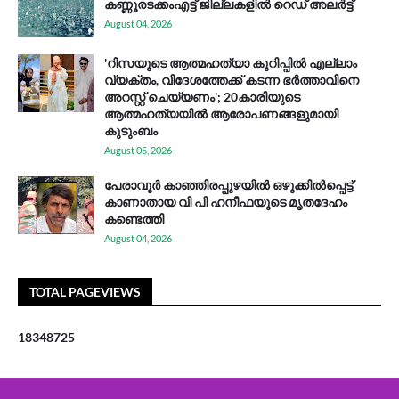
കണ്ണൂരടക്കംഎ​ട്ട് ജി​ല്ല​ക​ളി​ൽ റെ​ഡ് അ​ലർ​ട്ട്
August 04, 2026
'റിസയുടെ ആത്മഹത്യാ കുറിപ്പിൽ എല്ലാം
വ്യക്തം, വിദേശത്തേക്ക് കടന്ന ഭർത്താവിനെ
അറസ്റ്റ് ചെയ്യണം'; 20കാരിയുടെ
ആത്മഹത്യയിൽ ആരോപണങ്ങളുമായി
കുടുംബം
August 05, 2026
പേരാവൂർ കാഞ്ഞിരപ്പുഴയിൽ ഒഴുക്കിൽപ്പെട്ട്
കാണാതായ വി പി ഹനീഫയുടെ മൃതദേഹം
കണ്ടെത്തി
August 04, 2026
TOTAL PAGEVIEWS
1
8
3
4
8
7
2
5