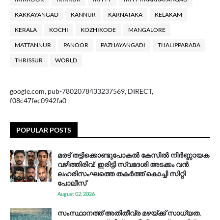
KAKKAYANGAD
KANNUR
KARNATAKA
KELAKAM
KERALA
KOCHI
KOZHIKODE
MANGALORE
MATTANNUR
PANOOR
PAZHAYANGADI
THALIPPARABA
THRISSUR
WORLD
google.com, pub-7802078433237569, DIRECT,
f08c47fec0942fa0
POPULAR POSTS
മരട് തട്ടിക്കൊണ്ടുപോകൽ കേസിൽ നിർണ്ണായക
വഴിത്തിരിവ്: ഇരിട്ടി സ്വദേശി അടക്കം വൻ
ലഹരിസംഘത്തെ തകർത്ത് കൊച്ചി സിറ്റി
പോലീസ്
August 02, 2026
സം​സ്ഥാ​ന​ത്ത് അ​തി​തീ​വ്ര മ​ഴ​യ്ക്ക് സാ​ധ്യ​ത,