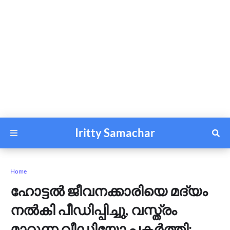
Iritty Samachar
Home
ഹോട്ടൽ ജീവനക്കാരിയെ മദ്യം
നൽകി പീഡിപ്പിച്ചു, വസ്ത്രം
മാറുന്ന വീഡിയോ പകർത്തി;