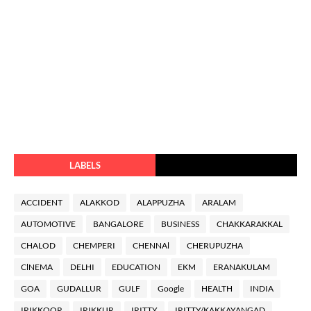
LABELS
ACCIDENT
ALAKKOD
ALAPPUZHA
ARALAM
AUTOMOTIVE
BANGALORE
BUSINESS
CHAKKARAKKAL
CHALOD
CHEMPERI
CHENNAl
CHERUPUZHA
ClNEMA
DELHI
EDUCATION
EKM
ERANAKULAM
GOA
GUDALLUR
GULF
Google
HEALTH
INDIA
IRIKKOOR
IRIKKUR
IRITTY
IRITTY/KAKKAYANGAD