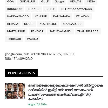
GOA
GUDALLUR
GULF
Google
HEALTH
INDIA
IRIKKOOR
IRIKKUR
IRITTY
IRITTY/KAKKAYANGAD
KAKKAYANGAD
KANNUR
KARNATAKA
KELAKAM
KERALA
KOCHI
KOZHIKODE
MANGALORE
MATTANNUR
PANOOR
PAZHAYANGADI
THALIPPARABA
THRISSUR
WORLD
google.com, pub-7802078433237569, DIRECT,
f08c47fec0942fa0
POPULAR POSTS
മരട് തട്ടിക്കൊണ്ടുപോകൽ കേസിൽ നിർണ്ണായക
വഴിത്തിരിവ്: ഇരിട്ടി സ്വദേശി അടക്കം വൻ
ലഹരിസംഘത്തെ തകർത്ത് കൊച്ചി സിറ്റി
പോലീസ്
August 02, 2026