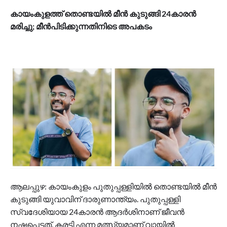
കായംകുളത്ത് തൊണ്ടയിൽ മീൻ കുടുങ്ങി 24കാരൻ
മരിച്ചു; മീൻപിടിക്കുന്നതിനിടെ അപകടം
ആലപ്പുഴ: കായംകുളം പുതുപ്പള്ളിയിൽ തൊണ്ടയിൽ മീൻ
കുടുങ്ങി യുവാവിന് ദാരുണാന്ത്യം. പുതുപ്പള്ളി
സ്വദേശിയായ 24കാരൻ ആദർശിനാണ് ജീവൻ
നഷ്ടപ്പെട്ടത്. കരട്ടി എന്ന മത്സ്യമാണ് വായിൽ