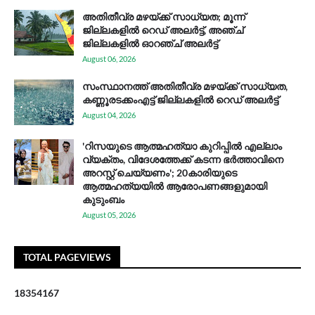
അതിതീവ്ര മഴയ്ക്ക് സാധ്യത; മൂന്ന്
ജില്ലകളിൽ റെഡ് അലർട്ട്, അഞ്ച്
ജില്ലകളിൽ ഓറഞ്ച് അലർട്ട്
August 06, 2026
സം​സ്ഥാ​ന​ത്ത് അ​തി​തീ​വ്ര മ​ഴ​യ്ക്ക് സാ​ധ്യ​ത,
കണ്ണൂരടക്കംഎ​ട്ട് ജി​ല്ല​ക​ളി​ൽ റെ​ഡ് അ​ലർ​ട്ട്
August 04, 2026
'റിസയുടെ ആത്മഹത്യാ കുറിപ്പിൽ എല്ലാം
വ്യക്തം, വിദേശത്തേക്ക് കടന്ന ഭർത്താവിനെ
അറസ്റ്റ് ചെയ്യണം'; 20കാരിയുടെ
ആത്മഹത്യയിൽ ആരോപണങ്ങളുമായി
കുടുംബം
August 05, 2026
TOTAL PAGEVIEWS
1
8
3
5
4
1
6
7