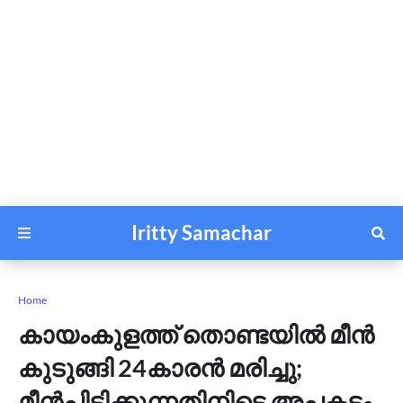
Iritty Samachar
Home
കായംകുളത്ത് തൊണ്ടയിൽ മീൻ
കുടുങ്ങി 24കാരൻ മരിച്ചു;
മീൻപിടിക്കുന്നതിനിടെ അപകടം