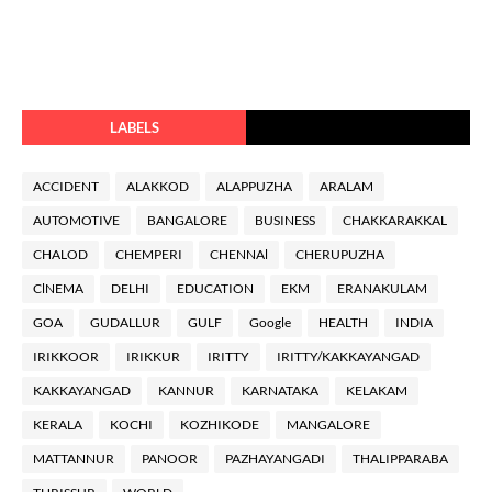
LABELS
ACCIDENT
ALAKKOD
ALAPPUZHA
ARALAM
AUTOMOTIVE
BANGALORE
BUSINESS
CHAKKARAKKAL
CHALOD
CHEMPERI
CHENNAl
CHERUPUZHA
ClNEMA
DELHI
EDUCATION
EKM
ERANAKULAM
GOA
GUDALLUR
GULF
Google
HEALTH
INDIA
IRIKKOOR
IRIKKUR
IRITTY
IRITTY/KAKKAYANGAD
KAKKAYANGAD
KANNUR
KARNATAKA
KELAKAM
KERALA
KOCHI
KOZHIKODE
MANGALORE
MATTANNUR
PANOOR
PAZHAYANGADI
THALIPPARABA