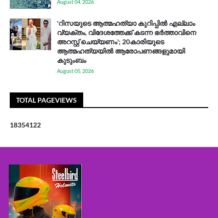
August 04, 2026
'റിസയുടെ ആത്മഹത്യാ കുറിപ്പിൽ എല്ലാം
വ്യക്തം, വിദേശത്തേക്ക് കടന്ന ഭർത്താവിനെ
അറസ്റ്റ് ചെയ്യണം'; 20കാരിയുടെ
ആത്മഹത്യയിൽ ആരോപണങ്ങളുമായി
കുടുംബം
August 05, 2026
TOTAL PAGEVIEWS
1
8
3
5
4
1
2
2