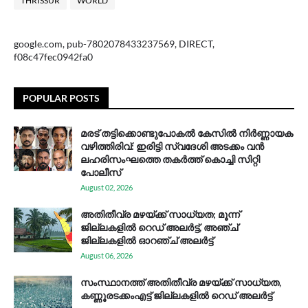
THRISSUR
WORLD
google.com, pub-7802078433237569, DIRECT,
f08c47fec0942fa0
POPULAR POSTS
മരട് തട്ടിക്കൊണ്ടുപോകൽ കേസിൽ നിർണ്ണായക
വഴിത്തിരിവ്: ഇരിട്ടി സ്വദേശി അടക്കം വൻ
ലഹരിസംഘത്തെ തകർത്ത് കൊച്ചി സിറ്റി
പോലീസ്
August 02, 2026
അതിതീവ്ര മഴയ്ക്ക് സാധ്യത; മൂന്ന്
ജില്ലകളിൽ റെഡ് അലർട്ട്, അഞ്ച്
ജില്ലകളിൽ ഓറഞ്ച് അലർട്ട്
August 06, 2026
സം​സ്ഥാ​ന​ത്ത് അ​തി​തീ​വ്ര മ​ഴ​യ്ക്ക് സാ​ധ്യ​ത,
കണ്ണൂരടക്കംഎ​ട്ട് ജി​ല്ല​ക​ളി​ൽ റെ​ഡ് അ​ലർ​ട്ട്