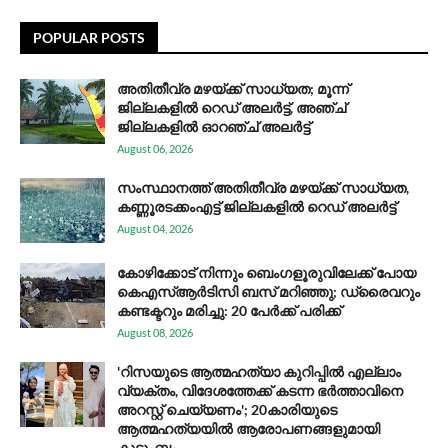
POPULAR POSTS
അതിതീവ്ര മഴയ്ക്ക് സാധ്യത; മൂന്ന്
ജില്ലകളിൽ റെഡ് അലർട്ട്, അഞ്ച്
ജില്ലകളിൽ ഓറഞ്ച് അലർട്ട്
August 06, 2026
സം​സ്ഥാ​ന​ത്ത് അ​തി​തീ​വ്ര മ​ഴ​യ്ക്ക് സാ​ധ്യ​ത,
കണ്ണൂരടക്കംഎ​ട്ട് ജി​ല്ല​ക​ളി​ൽ റെ​ഡ് അ​ലർ​ട്ട്
August 04, 2026
കോഴിക്കോട് നിന്നും ബെംഗളൂരുവിലേക്ക് പോയ
കെഎസ്ആര്‍ടിസി ബസ് മറിഞ്ഞു; ഡ്രൈവറും
കണ്ടക്ടറും മരിച്ചു: 20 പേര്‍ക്ക് പരിക്ക്
August 08, 2026
'റിസയുടെ ആത്മഹത്യാ കുറിപ്പിൽ എല്ലാം
വ്യക്തം, വിദേശത്തേക്ക് കടന്ന ഭർത്താവിനെ
അറസ്റ്റ് ചെയ്യണം'; 20കാരിയുടെ
ആത്മഹത്യയിൽ ആരോപണങ്ങളുമായി
കുടുംബം