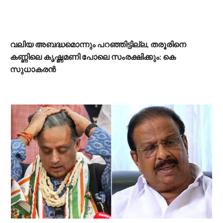
വലിയ അബദ്ധമൊന്നും പറഞ്ഞിട്ടില്ല, തരൂരിനെ
കണ്ണിലെ കൃഷ്ണമണി പോലെ സംരക്ഷിക്കും: കെ
സുധാകരൻ