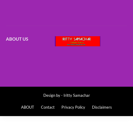
ABOUT US
Design by -
Iritty Samachar
ABOUT
Contact
Privacy Policy
Disclaimers