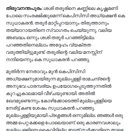
തിരുവനന്തപുരം
:ശശി തരൂരിനെ കണ്ണിലെ കൃഷ്ണമണി
പോലെ സംരക്ഷിക്കുമെന്ന് കെപിസിസി അധ്യക്ഷൻ കെ
സുധാകരൻ. തരൂർ മാറ്റിപ്പറയാനും തിരുത്താനും
തയ്യാറായതിനെ സ്വാഗതം ചെയ്യുന്നു. വലിയ
അബദ്ധം ഒന്നും ശശി തരൂർ പറഞ്ഞിട്ടില്ല.
പറഞ്ഞതിനെല്ലാം അദ്ദേഹം വ്യക്തത
വരുത്തിയിട്ടുമുണ്ട്. തരൂരിന്റെ വലിയ മനസ്സിന്
നന്ദിയെന്നും കെ സുധാകരൻ പറഞ്ഞു.
മുതിർന്ന നേതാവും മുൻ കെപിസിസി
അധ്യക്ഷനുമായിരുന്ന മുല്ലപ്പള്ളി രാമചന്ദ്രന്റെ
അനുഭവ പാരമ്പര്യം ഉപയോഗപ്പെടുത്തുന്നതിൽ
കുറച്ചുകാലമായി വീഴ്ചയുണ്ടായി. അതിൽ
ഖേദമുണ്ടെന്നും കോഴിക്കോടെത്തി മുല്ലപ്പള്ളിയെ
നേരിട്ട് കണ്ട ശേഷം സുധാകരൻ പറഞ്ഞു.
മുല്ലപ്പള്ളിയുമായി പ്രശ്നങ്ങൾ ഒന്നുമില്ല. ഞങ്ങൾ ഒരു
അമ്മ പെറ്റ മക്കളെ പോലെയാണ്. ഒരു കാരണവശാലും
മുല്ലപ്പള്ളിയെ കൈവിടില്ല. ഇടത് സർക്കാരിനെ താഴെ