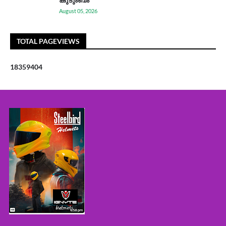
August 05, 2026
TOTAL PAGEVIEWS
1
8
3
5
9
4
0
4