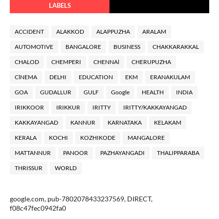
LABELS
ACCIDENT
ALAKKOD
ALAPPUZHA
ARALAM
AUTOMOTIVE
BANGALORE
BUSINESS
CHAKKARAKKAL
CHALOD
CHEMPERI
CHENNAl
CHERUPUZHA
ClNEMA
DELHI
EDUCATION
EKM
ERANAKULAM
GOA
GUDALLUR
GULF
Google
HEALTH
INDIA
IRIKKOOR
IRIKKUR
IRITTY
IRITTY/KAKKAYANGAD
KAKKAYANGAD
KANNUR
KARNATAKA
KELAKAM
KERALA
KOCHI
KOZHIKODE
MANGALORE
MATTANNUR
PANOOR
PAZHAYANGADI
THALIPPARABA
THRISSUR
WORLD
google.com, pub-7802078433237569, DIRECT,
f08c47fec0942fa0