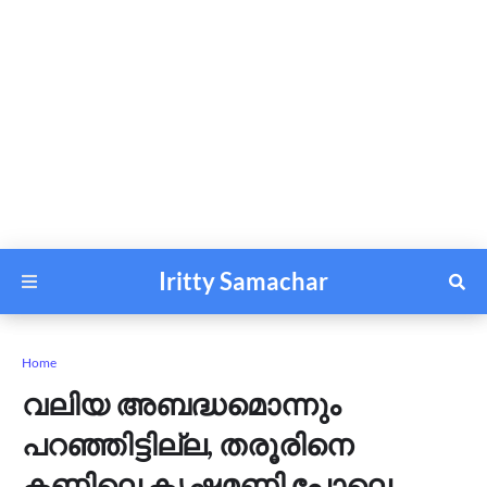
Iritty Samachar
Home
വലിയ അബദ്ധമൊന്നും
പറഞ്ഞിട്ടില്ല, തരൂരിനെ
കണ്ണിലെ കൃഷ്ണമണി പോലെ