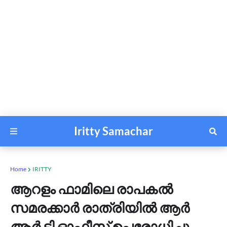
Iritty Samachar
Home
IRITTY
ആറളം ഫാമിലെ രാപകൽ
സമരക്കാർ രാത്രിയിൽ ആർ
ആർ ടി ഓഫീസ് ഉപരോധിച്ചു