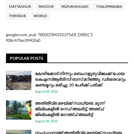
MATTANNUR
PANOOR
PAZHAYANGADI
THALIPPARABA
THRISSUR
WORLD
google.com, pub-7802078433237569, DIRECT,
f08c47fec0942fa0
POPULAR POSTS
കോഴിക്കോട് നിന്നും ബെംഗളൂരുവിലേക്ക് പോയ
കെഎസ്ആര്‍ടിസി ബസ് മറിഞ്ഞു; ഡ്രൈവറും
കണ്ടക്ടറും മരിച്ചു: 20 പേര്‍ക്ക് പരിക്ക്
August 08, 2026
അതിതീവ്ര മഴയ്ക്ക് സാധ്യത; മൂന്ന്
ജില്ലകളിൽ റെഡ് അലർട്ട്, അഞ്ച്
ജില്ലകളിൽ ഓറഞ്ച് അലർട്ട്
August 06, 2026
സം​സ്ഥാ​ന​ത്ത് അ​തി​തീ​വ്ര മ​ഴ​യ്ക്ക് സാ​ധ്യ​ത,