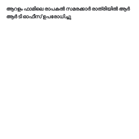
ആറളം ഫാമിലെ രാപകൽ സമരക്കാർ രാത്രിയിൽ ആർ
ആർ ടി ഓഫീസ് ഉപരോധിച്ചു