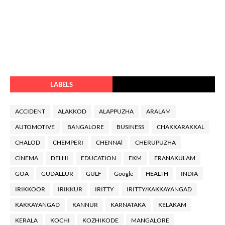
LABELS
ACCIDENT
ALAKKOD
ALAPPUZHA
ARALAM
AUTOMOTIVE
BANGALORE
BUSINESS
CHAKKARAKKAL
CHALOD
CHEMPERI
CHENNAl
CHERUPUZHA
ClNEMA
DELHI
EDUCATION
EKM
ERANAKULAM
GOA
GUDALLUR
GULF
Google
HEALTH
INDIA
IRIKKOOR
IRIKKUR
IRITTY
IRITTY/KAKKAYANGAD
KAKKAYANGAD
KANNUR
KARNATAKA
KELAKAM
KERALA
KOCHI
KOZHIKODE
MANGALORE