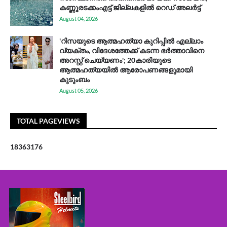
കണ്ണൂരടക്കംഎ​ട്ട് ജി​ല്ല​ക​ളി​ൽ റെ​ഡ് അ​ലർ​ട്ട്
August 04, 2026
'റിസയുടെ ആത്മഹത്യാ കുറിപ്പിൽ എല്ലാം
വ്യക്തം, വിദേശത്തേക്ക് കടന്ന ഭർത്താവിനെ
അറസ്റ്റ് ചെയ്യണം'; 20കാരിയുടെ
ആത്മഹത്യയിൽ ആരോപണങ്ങളുമായി
കുടുംബം
August 05, 2026
TOTAL PAGEVIEWS
1
8
3
6
3
1
7
6