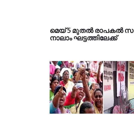
മെയ് 5 മുതൽ രാപകൽ സമര
നാലാം ഘട്ടത്തിലേക്ക്