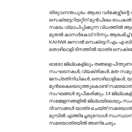
തിരുവനന്തപുരം: ആശാ വർക്കേഴ്സിന്റെ സ
സെക്രട്ടേറിയറ്റിന് മുൻപിലെ രാപ
സമരം വ്യാപിപ്പിക്കുന്ന വിധത്തിൽ
മുതൽ കാസർകോട് നിന്നും ആരംഭിച്ച് 
KAHWA ജനറൽ സെക്രട്ടറി എം എ ബിന
തൊഴിലാളി ദിനത്തിൽ യാത്ര സെക്രട്ടേറ
ഓരോ ജില്ലകളിലും തങ്ങളെ പിന്തുണയ
സംഘടനകൾ, വ്യക്തികൾ, മത-സമുദായ
ജനപ്രതിനിധികൾ, തൊഴിലാളികൾ, യു
മുൻകൈയെടുത്തുകൊണ്ട് സമരയാത്ര
സംഘങ്ങൾ രൂപീകരിക്കും. 14 ജില്ലക
സമ്മേളനങ്ങളിൽ ജില്ലയിലെയും സംസ്
ദിവസങ്ങൾ യാത്ര ചെയ്ത് സമരയാത്ര ജ
മുമ്പിൽ എത്തിച്ചേരുമ്പോൾ സംസ്ഥ
സമരയാത്രയിൽ അണിചേരും.