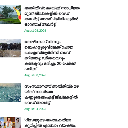
അതിതീവ്ര മഴയ്ക്ക് സാധ്യത;
മൂന്ന് ജില്ലകളിൽ റെഡ്
അലർട്ട്, അഞ്ച് ജില്ലകളിൽ
ഓറഞ്ച് അലർട്ട്
August 06, 2026
കോഴിക്കോട് നിന്നും
ബെംഗളൂരുവിലേക്ക് പോയ
കെഎസ്ആര്‍ടിസി ബസ്
മറിഞ്ഞു; ഡ്രൈവറും
കണ്ടക്ടറും മരിച്ചു: 20 പേര്‍ക്ക്
പരിക്ക്
August 08, 2026
സം​സ്ഥാ​ന​ത്ത് അ​തി​തീ​വ്ര മ​ഴ​
യ്ക്ക് സാ​ധ്യ​ത,
കണ്ണൂരടക്കംഎ​ട്ട് ജി​ല്ല​ക​ളി​ൽ
റെ​ഡ് അ​ലർ​ട്ട്
August 04, 2026
'റിസയുടെ ആത്മഹത്യാ
കുറിപ്പിൽ എല്ലാം വ്യക്തം,