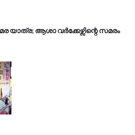
 യാത്ര; ആശാ വർക്കേഴ്സിന്റെ സമരം