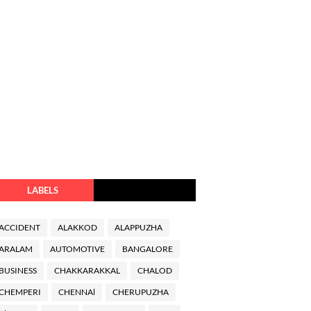
LABELS
ACCIDENT
ALAKKOD
ALAPPUZHA
ARALAM
AUTOMOTIVE
BANGALORE
BUSINESS
CHAKKARAKKAL
CHALOD
CHEMPERI
CHENNAl
CHERUPUZHA