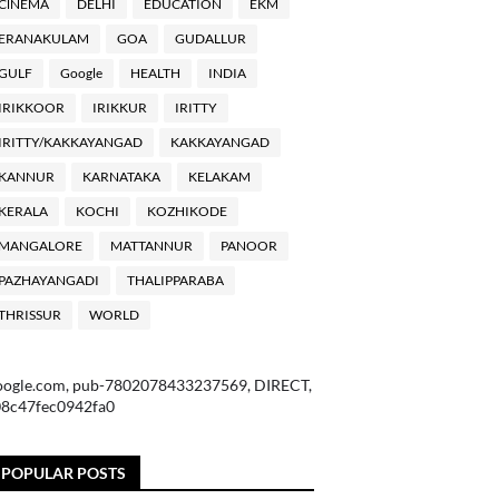
ClNEMA
DELHI
EDUCATION
EKM
ERANAKULAM
GOA
GUDALLUR
GULF
Google
HEALTH
INDIA
IRIKKOOR
IRIKKUR
IRITTY
IRITTY/KAKKAYANGAD
KAKKAYANGAD
KANNUR
KARNATAKA
KELAKAM
KERALA
KOCHI
KOZHIKODE
MANGALORE
MATTANNUR
PANOOR
PAZHAYANGADI
THALIPPARABA
THRISSUR
WORLD
oogle.com, pub-7802078433237569, DIRECT,
08c47fec0942fa0
POPULAR POSTS