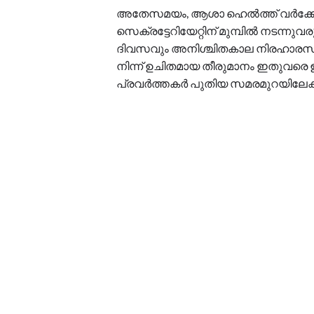
അതേസമയം, ആശാ ഹെൽത്ത് വർക്കേ
സെക്രട്ടേറിയേറ്റിന് മുമ്പിൽ നടന
ദിവസവും അനിശ്ചിതകാല നിരഹാരസമരം 33
നിന്ന് ഉചിതമായ തീരുമാനം ഇതുവര
പ്രവർത്തകർ പുതിയ സമരമുറയിലേക്ക്