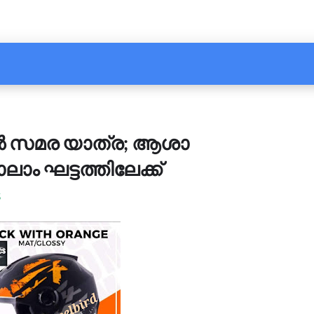
ൽ സമര യാത്ര; ആശാ
ാലാം ഘട്ടത്തിലേക്ക്
5