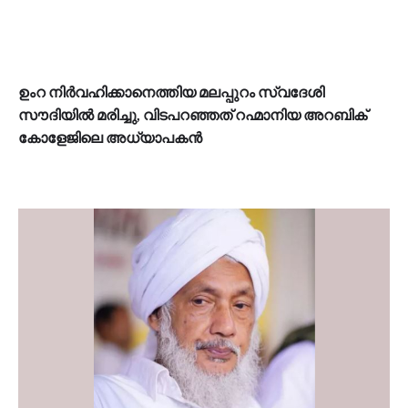
ഉംറ നിർവഹിക്കാനെത്തിയ മലപ്പുറം സ്വദേശി
സൗദിയിൽ മരിച്ചു, വിടപറഞ്ഞത് റഹ്മാനിയ അറബിക്
കോളേജിലെ അധ്യാപകൻ