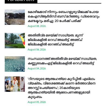
കോഴിക്കോട് നിന്നും ബെംഗളൂരുവിലേക്ക് പോയ
കെഎസ്ആര്‍ടിസി ബസ് മറിഞ്ഞു; ഡ്രൈവറും
കണ്ടക്ടറും മരിച്ചു: 20 പേര്‍ക്ക് പരിക്ക്
August 08, 2026
അതിതീവ്ര മഴയ്ക്ക് സാധ്യത; മൂന്ന്
ജില്ലകളിൽ റെഡ് അലർട്ട്, അഞ്ച്
ജില്ലകളിൽ ഓറഞ്ച് അലർട്ട്
August 06, 2026
സം​സ്ഥാ​ന​ത്ത് അ​തി​തീ​വ്ര മ​ഴ​യ്ക്ക് സാ​ധ്യ​ത,
കണ്ണൂരടക്കംഎ​ട്ട് ജി​ല്ല​ക​ളി​ൽ റെ​ഡ് അ​ലർ​ട്ട്
August 04, 2026
'റിസയുടെ ആത്മഹത്യാ കുറിപ്പിൽ എല്ലാം
വ്യക്തം, വിദേശത്തേക്ക് കടന്ന ഭർത്താവിനെ
അറസ്റ്റ് ചെയ്യണം'; 20കാരിയുടെ
ആത്മഹത്യയിൽ ആരോപണങ്ങളുമായി
കുടുംബം
August 05, 2026