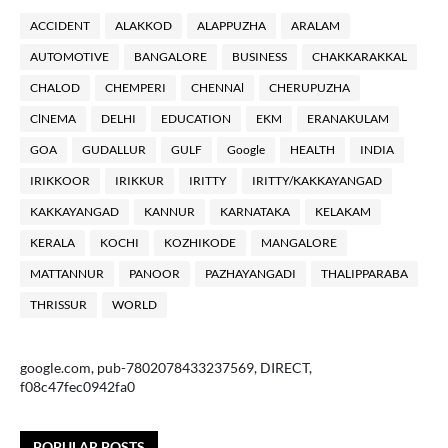
ACCIDENT
ALAKKOD
ALAPPUZHA
ARALAM
AUTOMOTIVE
BANGALORE
BUSINESS
CHAKKARAKKAL
CHALOD
CHEMPERI
CHENNAl
CHERUPUZHA
ClNEMA
DELHI
EDUCATION
EKM
ERANAKULAM
GOA
GUDALLUR
GULF
Google
HEALTH
INDIA
IRIKKOOR
IRIKKUR
IRITTY
IRITTY/KAKKAYANGAD
KAKKAYANGAD
KANNUR
KARNATAKA
KELAKAM
KERALA
KOCHI
KOZHIKODE
MANGALORE
MATTANNUR
PANOOR
PAZHAYANGADI
THALIPPARABA
THRISSUR
WORLD
google.com, pub-7802078433237569, DIRECT,
f08c47fec0942fa0
POPULAR POSTS