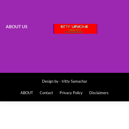
ABOUT US
Design by -
Iritty Samachar
ABOUT
Contact
Privacy Policy
Disclaimers