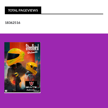
TOTAL PAGEVIEWS
1
8
3
6
2
5
1
6