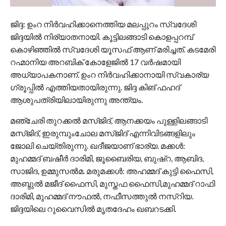
ജിദ്ദ: ഉംറ നിർവഹിക്കാനെത്തിയ മലപ്പുറം സ്വദേശി
ജിദ്ദയിൽ നിര്യാതനായി. കൂട്ടിലങ്ങാടി കൊളപ്പറമ്പ്
കൊഴിഞ്ഞിൽ സ്വദേശി യൂസഫ് ആണ് മരിച്ചത്. കടമേരി
റഹ്മാനിയ അറബിക് കോളേജിൽ 17 വർഷമായി
അധ്യാപകനാണ്. ഉംറ നിർവഹിക്കാനായി സ്വകാര്യ ​
ഗ്രൂപ്പിൽ എത്തിയതായിരുന്നു. ജിദ്ദ കിങ് ഫഹദ്
ആശുപത്രിയിലായിരുന്നു അന്ത്യം.
മ‍ഞ്ചേരി തുറക്കൽ മസ്ജിദ്, ആനക്കയം പുള്ളിലങ്ങാടി
മസ്ജിദ്, ഇരുമ്പുംചോല മസ്ജിദ് എന്നിവിടങ്ങളിലും
ജോലി ചെയ്തിരുന്നു. ഖദീജയാണ് ഭാര്യ. മക്കൾ:
മുഹമ്മദ് ബഷീർ ദാരിമി, ജൂബൈരിയ, ബുഷ്റ, ആബിദ,
സാജിദ, ഉമ്മുസൽമ. മരുമക്കൾ: അഹമ്മദ് കുട്ടി ഫൈസി,
അബ്ദുൽ മജീദ് ഫൈസി, മുസ്തഫ ഫൈസി,മുഹമ്മദ് റാഫി
ദാരിമി, മുഹമ്മദ് നൗഫൽ, നഫീസത്തുൽ നസ്റിയ.
ജിദ്ദയിലെ റുവൈസിൽ മൃതദേഹം ഖബറടക്കി.