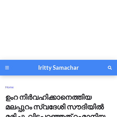
Iritty Samachar
Home
ഉംറ നിർവഹിക്കാനെത്തിയ
മലപ്പുറം സ്വദേശി സൗദിയിൽ
മരിച്ചു, വിടപറഞ്ഞത് റഹ്മാനിയ