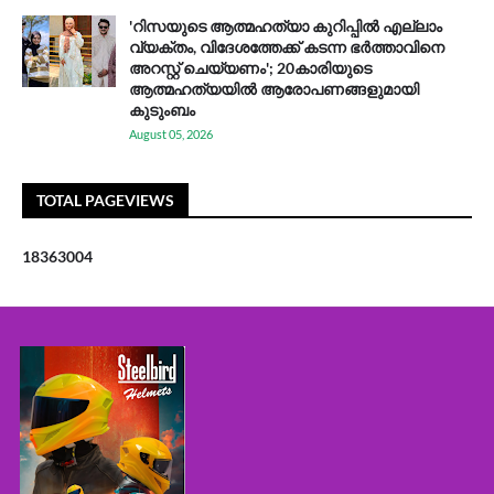
'റിസയുടെ ആത്മഹത്യാ കുറിപ്പിൽ എല്ലാം
വ്യക്തം, വിദേശത്തേക്ക് കടന്ന ഭർത്താവിനെ
അറസ്റ്റ് ചെയ്യണം'; 20കാരിയുടെ
ആത്മഹത്യയിൽ ആരോപണങ്ങളുമായി
കുടുംബം
August 05, 2026
TOTAL PAGEVIEWS
1
8
3
6
3
0
0
4