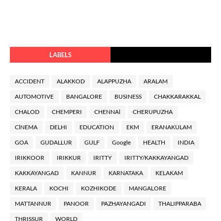
LABELS
ACCIDENT
ALAKKOD
ALAPPUZHA
ARALAM
AUTOMOTIVE
BANGALORE
BUSINESS
CHAKKARAKKAL
CHALOD
CHEMPERI
CHENNAl
CHERUPUZHA
ClNEMA
DELHI
EDUCATION
EKM
ERANAKULAM
GOA
GUDALLUR
GULF
Google
HEALTH
INDIA
IRIKKOOR
IRIKKUR
IRITTY
IRITTY/KAKKAYANGAD
KAKKAYANGAD
KANNUR
KARNATAKA
KELAKAM
KERALA
KOCHI
KOZHIKODE
MANGALORE
MATTANNUR
PANOOR
PAZHAYANGADI
THALIPPARABA
THRISSUR
WORLD