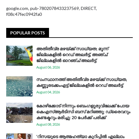
google.com, pub-7802078433237569, DIRECT,
f08c47fec0942fa0
POPULAR POSTS
അതിതീവ്ര മഴയ്ക്ക് സാധ്യത; മൂന്ന്
ജില്ലകളിൽ റെഡ് അലർട്ട്, അഞ്ച്
ജില്ലകളിൽ ഓറഞ്ച് അലർട്ട്
August 06, 2026
സം​സ്ഥാ​ന​ത്ത് അ​തി​തീ​വ്ര മ​ഴ​യ്ക്ക് സാ​ധ്യ​ത,
കണ്ണൂരടക്കംഎ​ട്ട് ജി​ല്ല​ക​ളി​ൽ റെ​ഡ് അ​ലർ​ട്ട്
August 04, 2026
കോഴിക്കോട് നിന്നും ബെംഗളൂരുവിലേക്ക് പോയ
കെഎസ്ആര്‍ടിസി ബസ് മറിഞ്ഞു; ഡ്രൈവറും
കണ്ടക്ടറും മരിച്ചു: 20 പേര്‍ക്ക് പരിക്ക്
August 08, 2026
'റിസയുടെ ആത്മഹത്യാ കുറിപ്പിൽ എല്ലാം