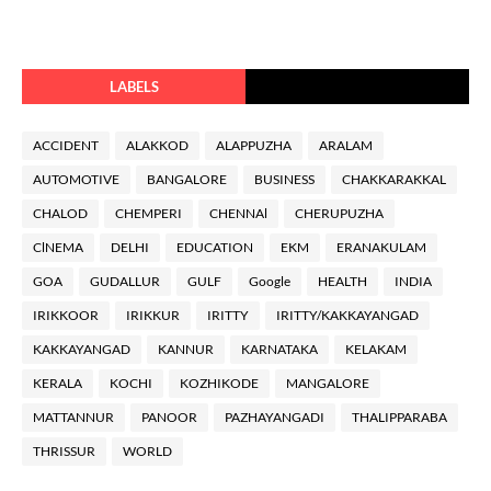
LABELS
ACCIDENT
ALAKKOD
ALAPPUZHA
ARALAM
AUTOMOTIVE
BANGALORE
BUSINESS
CHAKKARAKKAL
CHALOD
CHEMPERI
CHENNAl
CHERUPUZHA
ClNEMA
DELHI
EDUCATION
EKM
ERANAKULAM
GOA
GUDALLUR
GULF
Google
HEALTH
INDIA
IRIKKOOR
IRIKKUR
IRITTY
IRITTY/KAKKAYANGAD
KAKKAYANGAD
KANNUR
KARNATAKA
KELAKAM
KERALA
KOCHI
KOZHIKODE
MANGALORE
MATTANNUR
PANOOR
PAZHAYANGADI
THALIPPARABA
THRISSUR
WORLD