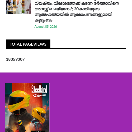
വ്യക്തം, വിദേശത്തേക്ക് കടന്ന ഭർത്താവിനെ
അറസ്റ്റ് ചെയ്യണം'; 20കാരിയുടെ
ആത്മഹത്യയിൽ ആരോപണങ്ങളുമായി
കുടുംബം
August 05, 2026
TOTAL PAGEVIEWS
1
8
3
5
9
3
0
7