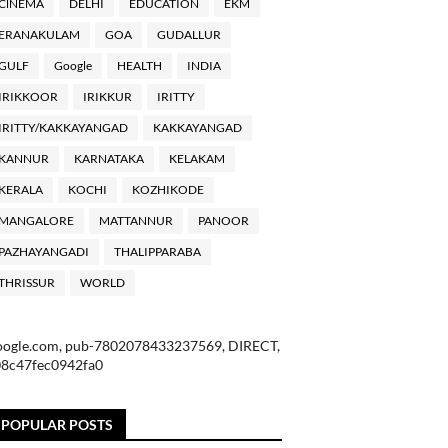
ClNEMA
DELHI
EDUCATION
EKM
ERANAKULAM
GOA
GUDALLUR
GULF
Google
HEALTH
INDIA
IRIKKOOR
IRIKKUR
IRITTY
IRITTY/KAKKAYANGAD
KAKKAYANGAD
KANNUR
KARNATAKA
KELAKAM
KERALA
KOCHI
KOZHIKODE
MANGALORE
MATTANNUR
PANOOR
PAZHAYANGADI
THALIPPARABA
THRISSUR
WORLD
oogle.com, pub-7802078433237569, DIRECT,
08c47fec0942fa0
POPULAR POSTS