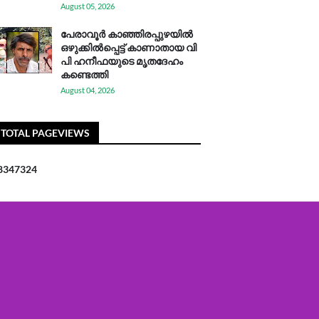
August 05, 2026
പേരാവൂർ കാഞ്ഞിരപ്പുഴയിൽ
ഒഴുക്കിൽപ്പെട്ട് കാണാതായ വി
പി ഹനീഫയുടെ മൃതദേഹം
കണ്ടെത്തി
August 04, 2026
TOTAL PAGEVIEWS
8
3
4
7
3
2
4