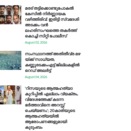
മരട് തട്ടിക്കൊണ്ടുപോകൽ
കേസിൽ നിർണ്ണായക
വഴിത്തിരിവ്: ഇരിട്ടി സ്വദേശി
അടക്കം വൻ
ലഹരിസംഘത്തെ തകർത്ത്
കൊച്ചി സിറ്റി പോലീസ്
August 02, 2026
സം​സ്ഥാ​ന​ത്ത് അ​തി​തീ​വ്ര മ​ഴ​
യ്ക്ക് സാ​ധ്യ​ത,
കണ്ണൂരടക്കംഎ​ട്ട് ജി​ല്ല​ക​ളി​ൽ
റെ​ഡ് അ​ലർ​ട്ട്
August 04, 2026
'റിസയുടെ ആത്മഹത്യാ
കുറിപ്പിൽ എല്ലാം വ്യക്തം,
വിദേശത്തേക്ക് കടന്ന
ഭർത്താവിനെ അറസ്റ്റ്
ചെയ്യണം'; 20കാരിയുടെ
ആത്മഹത്യയിൽ
ആരോപണങ്ങളുമായി
കുടുംബം