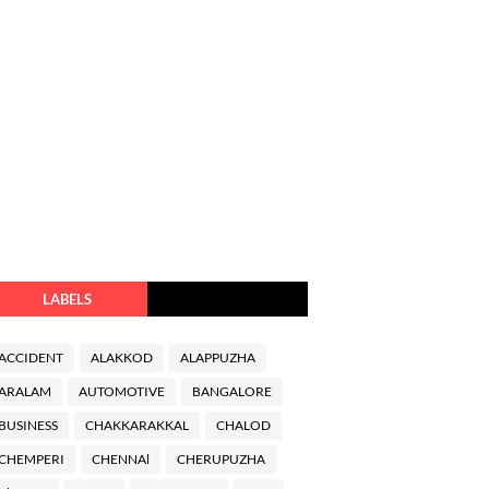
LABELS
ACCIDENT
ALAKKOD
ALAPPUZHA
ARALAM
AUTOMOTIVE
BANGALORE
BUSINESS
CHAKKARAKKAL
CHALOD
CHEMPERI
CHENNAl
CHERUPUZHA