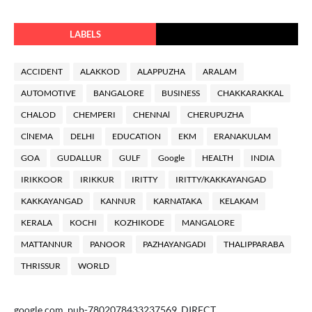
LABELS
ACCIDENT
ALAKKOD
ALAPPUZHA
ARALAM
AUTOMOTIVE
BANGALORE
BUSINESS
CHAKKARAKKAL
CHALOD
CHEMPERI
CHENNAl
CHERUPUZHA
ClNEMA
DELHI
EDUCATION
EKM
ERANAKULAM
GOA
GUDALLUR
GULF
Google
HEALTH
INDIA
IRIKKOOR
IRIKKUR
IRITTY
IRITTY/KAKKAYANGAD
KAKKAYANGAD
KANNUR
KARNATAKA
KELAKAM
KERALA
KOCHI
KOZHIKODE
MANGALORE
MATTANNUR
PANOOR
PAZHAYANGADI
THALIPPARABA
THRISSUR
WORLD
google.com, pub-7802078433237569, DIRECT,