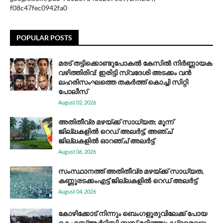
f08c47fec0942fa0
POPULAR POSTS
മരട് തട്ടിക്കൊണ്ടുപോകൽ കേസിൽ നിർണ്ണായക
വഴിത്തിരിവ്: ഇരിട്ടി സ്വദേശി അടക്കം വൻ
ലഹരിസംഘത്തെ തകർത്ത് കൊച്ചി സിറ്റി
പോലീസ്
August 02, 2026
അതിതീവ്ര മഴയ്ക്ക് സാധ്യത; മൂന്ന്
ജില്ലകളിൽ റെഡ് അലർട്ട്, അഞ്ച്
ജില്ലകളിൽ ഓറഞ്ച് അലർട്ട്
August 06, 2026
സം​സ്ഥാ​ന​ത്ത് അ​തി​തീ​വ്ര മ​ഴ​യ്ക്ക് സാ​ധ്യ​ത,
കണ്ണൂരടക്കംഎ​ട്ട് ജി​ല്ല​ക​ളി​ൽ റെ​ഡ് അ​ലർ​ട്ട്
August 04, 2026
കോഴിക്കോട് നിന്നും ബെംഗളൂരുവിലേക്ക് പോയ
കെഎസ്ആര്‍ടിസി ബസ് മറിഞ്ഞു; ഡ്രൈവറും