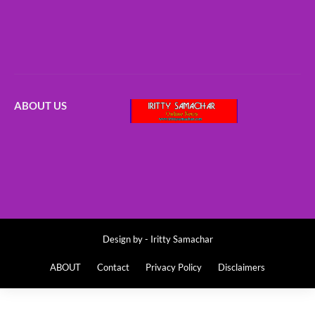
ABOUT US
Design by -
Iritty Samachar
ABOUT
Contact
Privacy Policy
Disclaimers