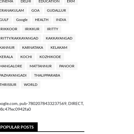
ClNEMA
DELHI
EDUCATION
EKM
ERANAKULAM
GOA
GUDALLUR
GULF
Google
HEALTH
INDIA
IRIKKOOR
IRIKKUR
IRITTY
IRITTY/KAKKAYANGAD
KAKKAYANGAD
KANNUR
KARNATAKA
KELAKAM
KERALA
KOCHI
KOZHIKODE
MANGALORE
MATTANNUR
PANOOR
PAZHAYANGADI
THALIPPARABA
THRISSUR
WORLD
oogle.com, pub-7802078433237569, DIRECT,
08c47fec0942fa0
POPULAR POSTS