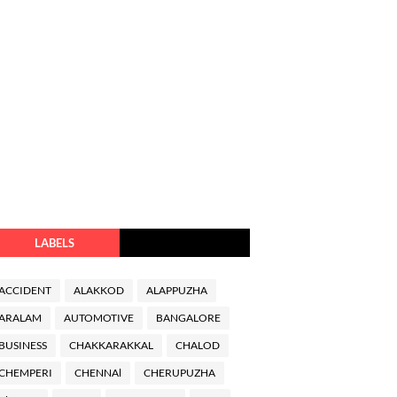
LABELS
ACCIDENT
ALAKKOD
ALAPPUZHA
ARALAM
AUTOMOTIVE
BANGALORE
BUSINESS
CHAKKARAKKAL
CHALOD
CHEMPERI
CHENNAl
CHERUPUZHA