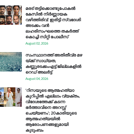
മരട് തട്ടിക്കൊണ്ടുപോകൽ
കേസിൽ നിർണ്ണായക
വഴിത്തിരിവ്: ഇരിട്ടി സ്വദേശി
അടക്കം വൻ
ലഹരിസംഘത്തെ തകർത്ത്
കൊച്ചി സിറ്റി പോലീസ്
August 02, 2026
സം​സ്ഥാ​ന​ത്ത് അ​തി​തീ​വ്ര മ​ഴ​
യ്ക്ക് സാ​ധ്യ​ത,
കണ്ണൂരടക്കംഎ​ട്ട് ജി​ല്ല​ക​ളി​ൽ
റെ​ഡ് അ​ലർ​ട്ട്
August 04, 2026
'റിസയുടെ ആത്മഹത്യാ
കുറിപ്പിൽ എല്ലാം വ്യക്തം,
വിദേശത്തേക്ക് കടന്ന
ഭർത്താവിനെ അറസ്റ്റ്
ചെയ്യണം'; 20കാരിയുടെ
ആത്മഹത്യയിൽ
ആരോപണങ്ങളുമായി
കുടുംബം