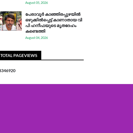
August 05, 2026
പേരാവൂർ കാഞ്ഞിരപ്പുഴയിൽ
ഒഴുക്കിൽപ്പെട്ട് കാണാതായ വി
പി ഹനീഫയുടെ മൃതദേഹം
കണ്ടെത്തി
August 04, 2026
TOTAL PAGEVIEWS
8
3
4
6
9
2
0