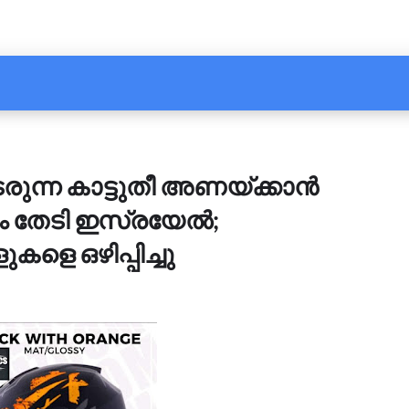
ുന്ന കാട്ടുതീ അണയ്ക്കാൻ
ം തേടി ഇസ്രയേൽ;
ളെ ഒഴിപ്പിച്ചു
5