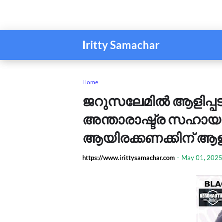
Iritty Samachar
Home
ജറുസലേമിൽ ആളിപ്പടര
അന്താരാഷ്ട്ര സഹായ
ആയിരക്കണക്കിന് ആളുക
https://www.irittysamachar.com
-
May 01, 202