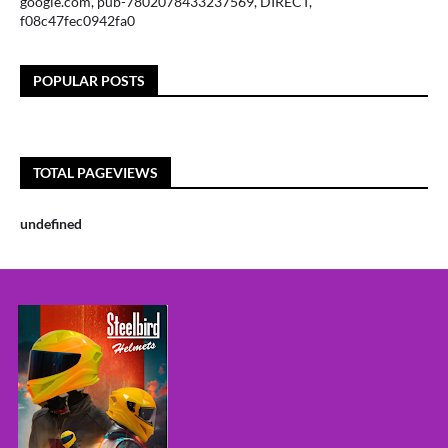
google.com, pub-7802078433237569, DIRECT,
f08c47fec0942fa0
POPULAR POSTS
TOTAL PAGEVIEWS
u
n
d
e
f
n
e
d