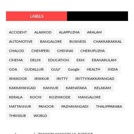
LABELS
ACCIDENT
ALAKKOD
ALAPPUZHA
ARALAM
AUTOMOTIVE
BANGALORE
BUSINESS
CHAKKARAKKAL
CHALOD
CHEMPERI
CHENNAl
CHERUPUZHA
ClNEMA
DELHI
EDUCATION
EKM
ERANAKULAM
GOA
GUDALLUR
GULF
Google
HEALTH
INDIA
IRIKKOOR
IRIKKUR
IRITTY
IRITTY/KAKKAYANGAD
KAKKAYANGAD
KANNUR
KARNATAKA
KELAKAM
KERALA
KOCHI
KOZHIKODE
MANGALORE
MATTANNUR
PANOOR
PAZHAYANGADI
THALIPPARABA
THRISSUR
WORLD