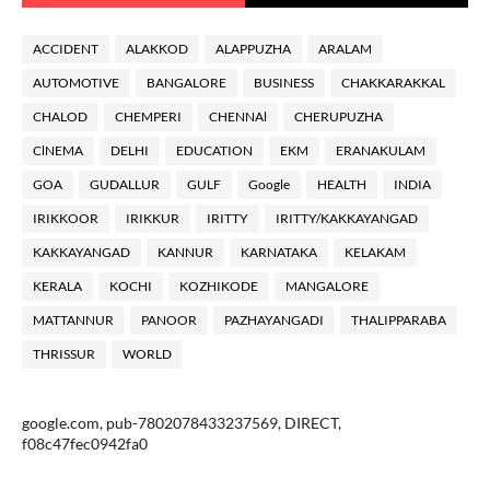
ACCIDENT
ALAKKOD
ALAPPUZHA
ARALAM
AUTOMOTIVE
BANGALORE
BUSINESS
CHAKKARAKKAL
CHALOD
CHEMPERI
CHENNAl
CHERUPUZHA
ClNEMA
DELHI
EDUCATION
EKM
ERANAKULAM
GOA
GUDALLUR
GULF
Google
HEALTH
INDIA
IRIKKOOR
IRIKKUR
IRITTY
IRITTY/KAKKAYANGAD
KAKKAYANGAD
KANNUR
KARNATAKA
KELAKAM
KERALA
KOCHI
KOZHIKODE
MANGALORE
MATTANNUR
PANOOR
PAZHAYANGADI
THALIPPARABA
THRISSUR
WORLD
google.com, pub-7802078433237569, DIRECT,
f08c47fec0942fa0