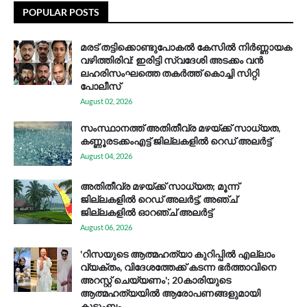
POPULAR POSTS
മരട് തട്ടിക്കൊണ്ടുപോകൽ കേസിൽ നിർണ്ണായക
വഴിത്തിരിവ്: ഇരിട്ടി സ്വദേശി അടക്കം വൻ
ലഹരിസംഘത്തെ തകർത്ത് കൊച്ചി സിറ്റി
പോലീസ്
August 02, 2026
സം​സ്ഥാ​ന​ത്ത് അ​തി​തീ​വ്ര മ​ഴ​യ്ക്ക് സാ​ധ്യ​ത,
കണ്ണൂരടക്കംഎ​ട്ട് ജി​ല്ല​ക​ളി​ൽ റെ​ഡ് അ​ലർ​ട്ട്
August 04, 2026
അതിതീവ്ര മഴയ്ക്ക് സാധ്യത; മൂന്ന്
ജില്ലകളിൽ റെഡ് അലർട്ട്, അഞ്ച്
ജില്ലകളിൽ ഓറഞ്ച് അലർട്ട്
August 06, 2026
'റിസയുടെ ആത്മഹത്യാ കുറിപ്പിൽ എല്ലാം
വ്യക്തം, വിദേശത്തേക്ക് കടന്ന ഭർത്താവിനെ
അറസ്റ്റ് ചെയ്യണം'; 20കാരിയുടെ
ആത്മഹത്യയിൽ ആരോപണങ്ങളുമായി
കുടുംബം