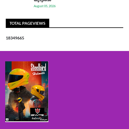
August 05, 2026
TOTAL PAGEVIEWS
1
8
3
4
9
6
6
5