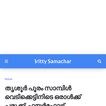
Iritty Samachar
Home
തൃശൂർ പൂരം സാമ്പിൾ
വെടിക്കെട്ടിനിടെ ഒരാൾക്ക്
പരുക്ക്; ഫയർഫോഴ്സ്