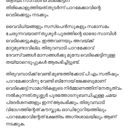
ആദ്യം സാമ്പിൾ വെടിക്കെട്ടിന്
തിരികൊളുത്തിയത്.തുടർന്ന് പാറമേക്കാവിന്റെ
വെടിക്കെട്ടും നടക്കും.
വൈവിധ്യങ്ങളും സസ്പെൻസുകളും സമാസമം
ചേരുന്നവയാണ് തൃശൂർ പൂരത്തിന്റെ ഓരോ സാമ്പിൾ
വെടിക്കെട്ടുകളും. ഇത്തവണയും അവയ്ക്ക്
മാറ്റമുണ്ടാവില്ല. തിരുവമ്പാടി പാറമേക്കാവ്
ദേവസ്വങ്ങൾ മാസങ്ങൾക്കു മുമ്പേ വെടിക്കെട്ടിനുള്ള
തയ്യാറെടുപ്പുകൾ ആരംഭിച്ചിട്ടുണ്ട്.
തിരുവമ്പാടിക്ക് വേണ്ടി മുണ്ടത്തിക്കോട് പി എം സതീഷും
പാറമേക്കാവിനു വേണ്ടി ബിനോയ് ജേക്കബുമാണ്
വെടിക്കെട്ട് സാമഗ്രികളുടെ നിർമ്മാണത്തിന് നേതൃത്വം
നൽകുന്നത്.തൃശ്ശൂർ പൂരത്തോടനുബന്ധിച്ചുള്ള ചമയ
പ്രദർശനങ്ങളും ഇന്ന് ആരംഭിക്കും. തിരുവമ്പാടി
വിഭാഗത്തിന്റേത് കൗസ്തുഭം ഓഡിറ്റോറിയത്തിലും
പാറമേക്കാവിന്റേത് ക്ഷേത്രം അഗ്രശാലയിലും ആണ്
നടക്കുക.