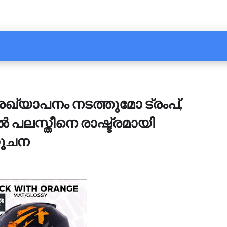
പ്രഖ്യാപനം നടത്തുമോ ട്രംപ്,
പലസ്തീനെ രാഷ്ട്രമായി
സൂചന