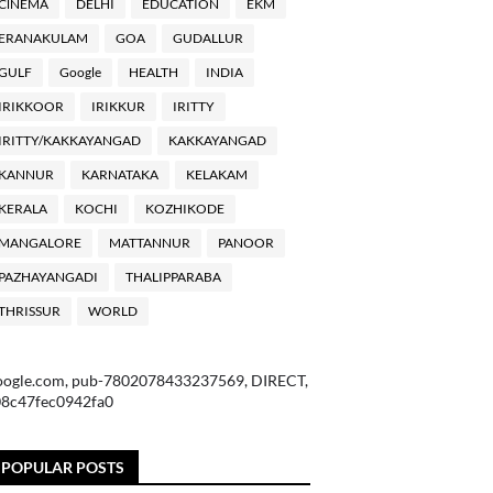
ClNEMA
DELHI
EDUCATION
EKM
ERANAKULAM
GOA
GUDALLUR
GULF
Google
HEALTH
INDIA
IRIKKOOR
IRIKKUR
IRITTY
IRITTY/KAKKAYANGAD
KAKKAYANGAD
KANNUR
KARNATAKA
KELAKAM
KERALA
KOCHI
KOZHIKODE
MANGALORE
MATTANNUR
PANOOR
PAZHAYANGADI
THALIPPARABA
THRISSUR
WORLD
oogle.com, pub-7802078433237569, DIRECT,
08c47fec0942fa0
POPULAR POSTS