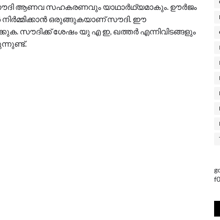
- സൗദി ആണവ സഹകരണവും യാഥാർഥ്യമാകും. ഊർജം
ിർമ്മിക്കാൻ ഒരുങ്ങുകയാണ് സൗദി. ഈ
ുക. സൗദിക്ക് ശേഷം യു എ ഇ, ഖത്തർ എന്നിവിടങ്ങളും
നുണ്ട്.
g
f