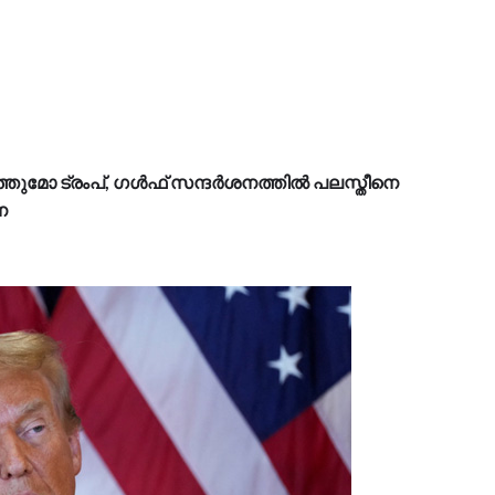
ടത്തുമോ ട്രംപ്, ഗൾഫ് സന്ദർശനത്തിൽ പലസ്തീനെ
ന