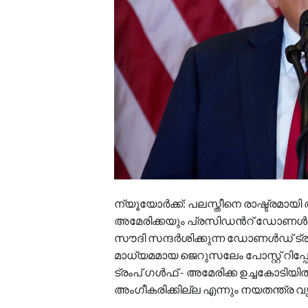
ന്യൂയോർക്ക്: പലസ്തീനെ രാഷ്ട്രമായി
അമേരിക്കയും പ്രസിഡന്‍റ് ഡോണൾഡ് ട്
സൗദി സന്ദർശിക്കുന്ന ഡോണൾഡ് ട്
മാധ്യമമായ ജെറുസലേം പോസ്റ്റ് റിപ്പ
ട്രംപ് ഗൾഫ് - അമേരിക്ക ഉച്ചകോടി
അംഗീകരിക്കില്ല എന്നും നയതന്ത്ര വൃത്