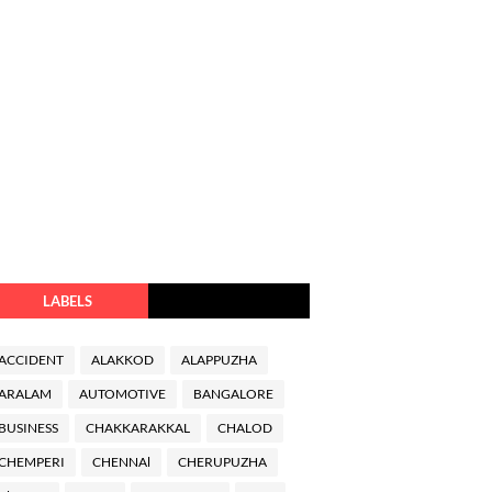
LABELS
ACCIDENT
ALAKKOD
ALAPPUZHA
ARALAM
AUTOMOTIVE
BANGALORE
BUSINESS
CHAKKARAKKAL
CHALOD
CHEMPERI
CHENNAl
CHERUPUZHA