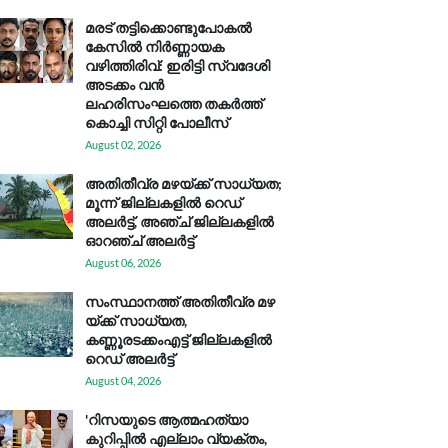
മരട് തട്ടിക്കൊണ്ടുപോകൽ
കേസിൽ നിർണ്ണായക
വഴിത്തിരിവ്: ഇരിട്ടി സ്വദേശി
അടക്കം വൻ
ലഹരിസംഘത്തെ തകർത്ത്
കൊച്ചി സിറ്റി പോലീസ്
August 02, 2026
അതിതീവ്ര മഴയ്ക്ക് സാധ്യത;
മൂന്ന് ജില്ലകളിൽ റെഡ്
അലർട്ട്, അഞ്ച് ജില്ലകളിൽ
ഓറഞ്ച് അലർട്ട്
August 06, 2026
സം​സ്ഥാ​ന​ത്ത് അ​തി​തീ​വ്ര മ​ഴ​
യ്ക്ക് സാ​ധ്യ​ത,
കണ്ണൂരടക്കംഎ​ട്ട് ജി​ല്ല​ക​ളി​ൽ
റെ​ഡ് അ​ലർ​ട്ട്
August 04, 2026
'റിസയുടെ ആത്മഹത്യാ
കുറിപ്പിൽ എല്ലാം വ്യക്തം,