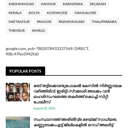
KAKKAYANGAD
KANNUR
KARNATAKA
KELAKAM
KERALA
KOCHI
KOZHIKODE
MANGALORE
MATTANNUR
PANOOR
PAZHAYANGADI
THALIPPARABA
THRISSUR
WORLD
google.com, pub-7802078433237569, DIRECT,
f08c47fec0942fa0
POPULAR POSTS
മരട് തട്ടിക്കൊണ്ടുപോകൽ കേസിൽ നിർണ്ണായക
വഴിത്തിരിവ്: ഇരിട്ടി സ്വദേശി അടക്കം വൻ
ലഹരിസംഘത്തെ തകർത്ത് കൊച്ചി സിറ്റി
പോലീസ്
August 02, 2026
സം​സ്ഥാ​ന​ത്ത് അ​തി​തീ​വ്ര മ​ഴ​യ്ക്ക് സാ​ധ്യ​ത,
കണ്ണൂരടക്കംഎ​ട്ട് ജി​ല്ല​ക​ളി​ൽ റെ​ഡ് അ​ലർ​ട്ട്