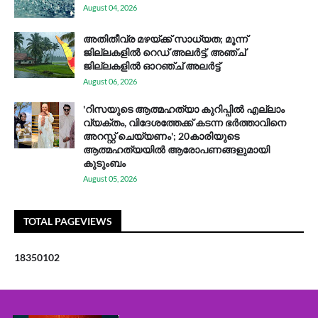
August 04, 2026
അതിതീവ്ര മഴയ്ക്ക് സാധ്യത; മൂന്ന്
ജില്ലകളിൽ റെഡ് അലർട്ട്, അഞ്ച്
ജില്ലകളിൽ ഓറഞ്ച് അലർട്ട്
August 06, 2026
'റിസയുടെ ആത്മഹത്യാ കുറിപ്പിൽ എല്ലാം
വ്യക്തം, വിദേശത്തേക്ക് കടന്ന ഭർത്താവിനെ
അറസ്റ്റ് ചെയ്യണം'; 20കാരിയുടെ
ആത്മഹത്യയിൽ ആരോപണങ്ങളുമായി
കുടുംബം
August 05, 2026
TOTAL PAGEVIEWS
1
8
3
5
0
1
0
2