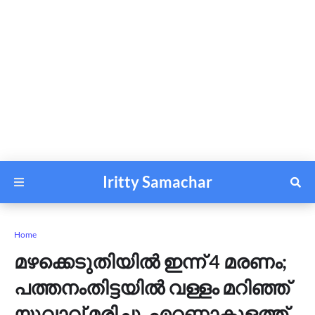
Iritty Samachar
Home
മഴക്കെടുതിയിൽ ഇന്ന് 4 മരണം;
പത്തനംതിട്ടയിൽ വള്ളം മറിഞ്ഞ്
യുവാവ് മരിച്ചു, എറണാകുളത്ത്