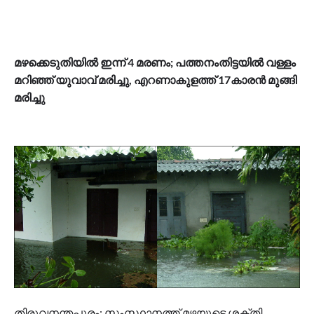
മഴക്കെടുതിയിൽ ഇന്ന് 4 മരണം; പത്തനംതിട്ടയിൽ വള്ളം
മറിഞ്ഞ് യുവാവ് മരിച്ചു, എറണാകുളത്ത് 17കാരൻ മുങ്ങി
മരിച്ചു
തിരുവനന്തപുരം: സംസ്ഥാനത്ത് മഴയുടെ ശക്തി