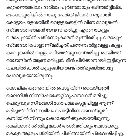
കുറഞ്ഞെങ്കിലും ദുരിതം പൂര്‍ണമായും ഒഴിഞ്ഞിട്ടില്ല.
മഴക്കെടുതിയിൽ നാലു പേർക്ക് ജീവൻ നഷ്ടമായി.
കോട്ടയം ഒളശയിൽ വെള്ളക്കെട്ടിൽ വീണ മാവുങ്കൽ
സ്വദേശി അലൻ ദേവസി മരിച്ചു. എറണാകുളം
വരാപ്പുഴയിൽ പതിനേഴുകാരൻ മുങ്ങിമരിച്ചു. വരാപ്പുഴ
സ്വദേശി പോളാണ് മരിച്ചത്. പത്തനംതിട്ട വള്ളംകുളം
കാവുങ്കലിൽ വള്ളം മറിഞ്ഞ് യുവാവ് മരിച്ചു. രഞ്ജിത്ത്
രാജേന്ദ്രൻ ആണ് മരിച്ചത്. മീൻ പിടിക്കാനായി ഇട്ടിരുന്ന
വലയിൽ കാൽ കുടുങ്ങിയ രഞ്ജിത്ത് മുങ്ങിത്താഴ്ന്നു
പോവുകയായിരുന്നു.
കൊല്ലം കുണ്ടറയിൽ പൊട്ടിവീണ വൈദ്യുതി
ലൈനിൽ നിന്ന് ഷോക്കേറ്റ് ഗൃഹനാഥൻ മരിച്ചു.
പെരുമ്പുഴ സ്വദേശി ഗോപാലകൃഷ്ണപിള്ള ആണ്
മരിച്ചത്.വീടിന് സമീപം പൊട്ടിവീണ വൈദ്യുതി
കമ്പിയിൽ നിന്നും ഷോക്കേൽക്കുകയായിരുന്നു.
രക്ഷിക്കാൻ ശ്രമിച്ച മകൾ അശ്വതിക്കും ഷോക്കേറ്റു.
മകളെ ആശുപത്രിയിൽ ചികിത്സയിൽ പ്രവേശിപ്പിച്ചു.