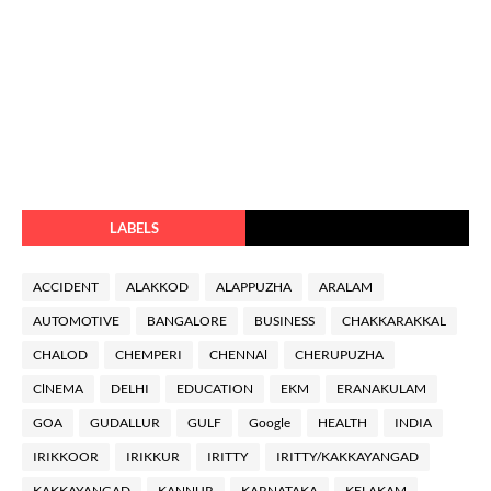
LABELS
ACCIDENT
ALAKKOD
ALAPPUZHA
ARALAM
AUTOMOTIVE
BANGALORE
BUSINESS
CHAKKARAKKAL
CHALOD
CHEMPERI
CHENNAl
CHERUPUZHA
ClNEMA
DELHI
EDUCATION
EKM
ERANAKULAM
GOA
GUDALLUR
GULF
Google
HEALTH
INDIA
IRIKKOOR
IRIKKUR
IRITTY
IRITTY/KAKKAYANGAD
KAKKAYANGAD
KANNUR
KARNATAKA
KELAKAM