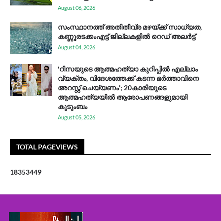
August 06, 2026
സം​സ്ഥാ​ന​ത്ത് അ​തി​തീ​വ്ര മ​ഴ​യ്ക്ക് സാ​ധ്യ​ത,
കണ്ണൂരടക്കംഎ​ട്ട് ജി​ല്ല​ക​ളി​ൽ റെ​ഡ് അ​ലർ​ട്ട്
August 04, 2026
'റിസയുടെ ആത്മഹത്യാ കുറിപ്പിൽ എല്ലാം
വ്യക്തം, വിദേശത്തേക്ക് കടന്ന ഭർത്താവിനെ
അറസ്റ്റ് ചെയ്യണം'; 20കാരിയുടെ
ആത്മഹത്യയിൽ ആരോപണങ്ങളുമായി
കുടുംബം
August 05, 2026
TOTAL PAGEVIEWS
1
8
3
5
3
4
4
9