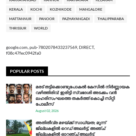
KERALA
KOCHI
KOZHIKODE
MANGALORE
MATTANNUR
PANOOR
PAZHAYANGADI
THALIPPARABA
THRISSUR
WORLD
google.com, pub-7802078433237569, DIRECT,
f08c47fec0942fa0
POPULAR POSTS
മരട് തട്ടിക്കൊണ്ടുപോകൽ കേസിൽ നിർണ്ണായക
വഴിത്തിരിവ്: ഇരിട്ടി സ്വദേശി അടക്കം വൻ
ലഹരിസംഘത്തെ തകർത്ത് കൊച്ചി സിറ്റി
പോലീസ്
August 02, 2026
അതിതീവ്ര മഴയ്ക്ക് സാധ്യത; മൂന്ന്
ജില്ലകളിൽ റെഡ് അലർട്ട്, അഞ്ച്
ജില്ലകളിൽ ഓറഞ്ച് അലർട്ട്