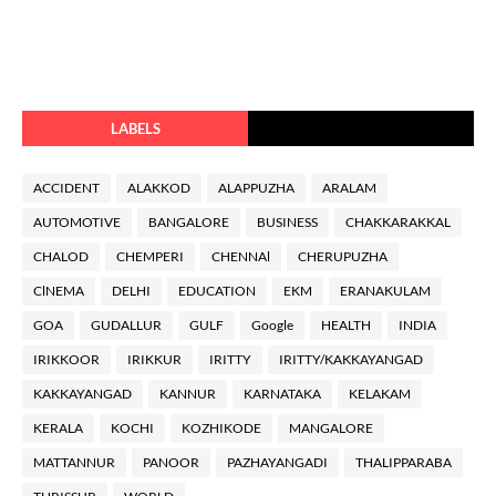
LABELS
ACCIDENT
ALAKKOD
ALAPPUZHA
ARALAM
AUTOMOTIVE
BANGALORE
BUSINESS
CHAKKARAKKAL
CHALOD
CHEMPERI
CHENNAl
CHERUPUZHA
ClNEMA
DELHI
EDUCATION
EKM
ERANAKULAM
GOA
GUDALLUR
GULF
Google
HEALTH
INDIA
IRIKKOOR
IRIKKUR
IRITTY
IRITTY/KAKKAYANGAD
KAKKAYANGAD
KANNUR
KARNATAKA
KELAKAM
KERALA
KOCHI
KOZHIKODE
MANGALORE
MATTANNUR
PANOOR
PAZHAYANGADI
THALIPPARABA