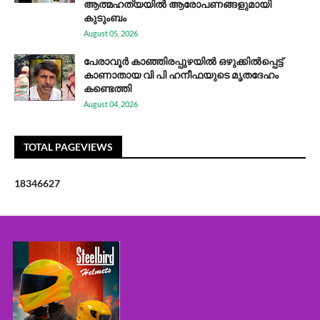
ആത്മഹത്യയിൽ ആരോപണങ്ങളുമായി
കുടുംബം
August 05, 2026
പേരാവൂർ കാഞ്ഞിരപ്പുഴയിൽ ഒഴുക്കിൽപ്പെട്ട്
കാണാതായ വി പി ഹനീഫയുടെ മൃതദേഹം
കണ്ടെത്തി
August 04, 2026
TOTAL PAGEVIEWS
1
8
3
4
6
6
2
7