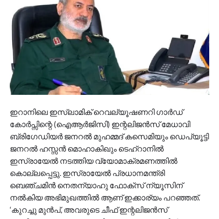
ഇറാനിലെ ഇസ്ലാമിക് റെവല്യൂഷണറി ഗാർഡ്
കോർപ്സിന്റെ (ഐആർജിസി) ഇന്റലിജൻസ് മേധാവി
ബ്രിഗേഡിയർ ജനറൽ മുഹമ്മദ് കസെമിയും ഡെപ്യൂട്ടി
ജനറൽ ഹസ്സൻ മൊഹാകിഖും ടെഹ്‌റാനിൽ
ഇസ്രായേൽ നടത്തിയ വ്യോമാക്രമണത്തിൽ
കൊല്ലപ്പെട്ടു. ഇസ്രായേൽ പ്രധാനമന്ത്രി
ബെഞ്ചമിൻ നെതന്യാഹു ഫോക്സ് ന്യൂസിന്
നൽകിയ അഭിമുഖത്തിൽ ആണ് ഇക്കാര്യം പറഞ്ഞത്.
‘കുറച്ചു മുൻപ്, അവരുടെ ചീഫ് ഇന്റലിജൻസ്