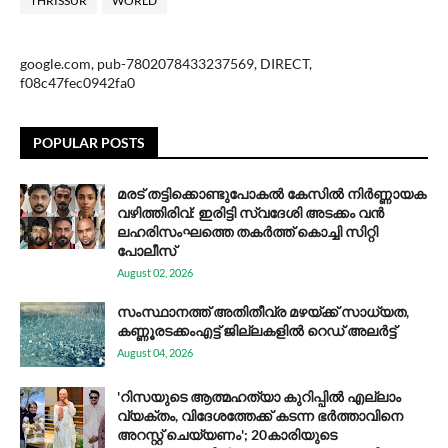
THRISSUR
WORLD
google.com, pub-7802078433237569, DIRECT,
f08c47fec0942fa0
POPULAR POSTS
മരട് തട്ടിക്കൊണ്ടുപോകൽ കേസിൽ നിർണ്ണായക
വഴിത്തിരിവ്: ഇരിട്ടി സ്വദേശി അടക്കം വൻ
ലഹരിസംഘത്തെ തകർത്ത് കൊച്ചി സിറ്റി
പോലീസ്
August 02, 2026
സം​സ്ഥാ​ന​ത്ത് അ​തി​തീ​വ്ര മ​ഴ​യ്ക്ക് സാ​ധ്യ​ത,
കണ്ണൂരടക്കംഎ​ട്ട് ജി​ല്ല​ക​ളി​ൽ റെ​ഡ് അ​ലർ​ട്ട്
August 04, 2026
'റിസയുടെ ആത്മഹത്യാ കുറിപ്പിൽ എല്ലാം
വ്യക്തം, വിദേശത്തേക്ക് കടന്ന ഭർത്താവിനെ
അറസ്റ്റ് ചെയ്യണം'; 20കാരിയുടെ