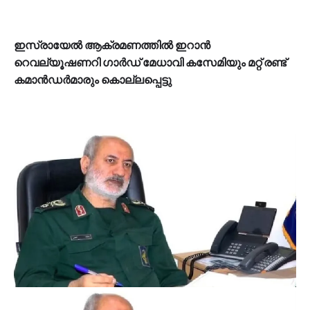
ഇസ്രായേൽ ആക്രമണത്തിൽ ഇറാൻ
റെവല്യൂഷണറി ഗാർഡ് മേധാവി കസേമിയും മറ്റ് രണ്ട്
കമാൻഡർമാരും കൊല്ലപ്പെട്ടു