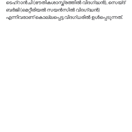
ടെഹ്‌റാൻചി (ഭൗതികശാസ്ത്രത്തിൽ വിദഗ്‌ദ്ധൻ), സെയ്ദ്
ബർജി (മെറ്റീരിയൽ സയൻസിൽ വിദഗ്‌ദ്ധൻ)
എന്നിവരാണ് കൊല്ലപ്പെട്ട വിദഗ്ധരിൽ ഉൾപ്പെടുന്നത്.