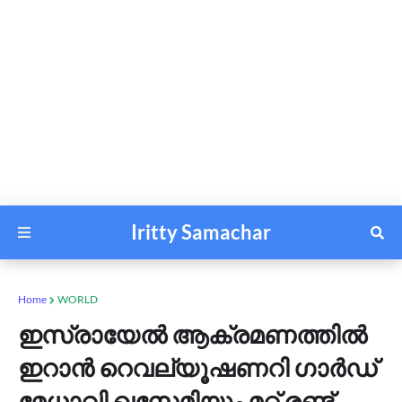
Iritty Samachar
Home
WORLD
ഇസ്രായേൽ ആക്രമണത്തിൽ
ഇറാൻ റെവല്യൂഷണറി ഗാർഡ്
മേധാവി ഖസേമിയും മറ്റ് രണ്ട്