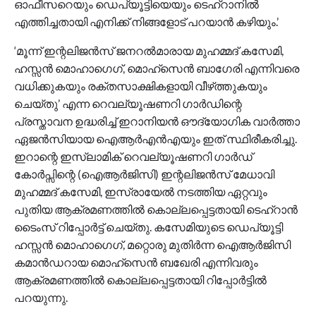
ഓഫീസറെയും ഡെപ്യൂട്ടിയെയും ടെഹ്‌റാനിൽ
എത്തിച്ചതായി എനിക്ക് നിങ്ങളോട് പറയാൻ കഴിയും.’
‘മൂന്ന് ഇന്റലിജൻസ് ജനറൽമാരായ മുഹമ്മദ് കസേമി,
ഹസ്സൻ മൊഹാഗെഗ്, മൊഹ്‌സെൻ ബാഗേരി എന്നിവരെ
വധിക്കുകയും രക്തസാക്ഷികളായി വീഴ്‌ത്തുകയും
ചെയ്തു’ എന്ന റെവല്യൂഷണറി ഗാർഡിന്റെ
പ്രസ്താവന ഉദ്ധരിച്ച് ഇറാനിയൻ ഔദ്യോഗിക വാർത്താ
ഏജൻസിയായ ഐആർഎൻഎയും ഇത് സ്ഥിരീകരിച്ചു.
ഇറാന്റെ ഇസ്ലാമിക് റെവല്യൂഷണറി ഗാർഡ്
കോർപ്സിന്റെ (ഐആർജിസി) ഇന്റലിജൻസ് മേധാവി
മുഹമ്മദ് കസേമി, ഇസ്രായേൽ നടത്തിയ ഏറ്റവും
പുതിയ ആക്രമണത്തിൽ കൊല്ലപ്പെട്ടതായി ടെഹ്‌റാൻ
ടൈംസ് റിപ്പോർട്ട് ചെയ്തു. കസേമിയുടെ ഡെപ്യൂട്ടി
ഹസ്സൻ മൊഹാഗെഗ്, മറ്റൊരു മുതിർന്ന ഐആർജിസി
കമാൻഡറായ മൊഹ്‌സെൻ ബഖേരി എന്നിവരും
ആക്രമണത്തിൽ കൊല്ലപ്പെട്ടതായി റിപ്പോർട്ടിൽ
പറയുന്നു.