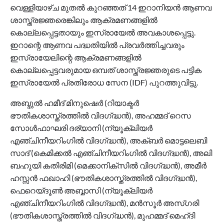
വെള്ളിയാഴ്ച മുതൽ കുറഞ്ഞത് 14 ഇറാനിയൻ ആണവ
ശാസ്ത്രജ്ഞരെങ്കിലും ആക്രമണങ്ങളിൽ
കൊല്ലപ്പെട്ടതായും ഇസ്രായേൽ അവകാശപ്പെട്ടു.
ഇറാന്റെ ആണവ പദ്ധതിയിൽ പ്രവർത്തിച്ചവരും
ഇസ്രായേലിന്റെ ആക്രമണങ്ങളിൽ
കൊല്ലപ്പെട്ടവരുമായ ഒമ്പത് ശാസ്ത്രജ്ഞരുടെ പട്ടിക
ഇസ്രായേൽ പ്രതിരോധ സേന (IDF) പുറത്തുവിട്ടു.
അബ്ദുൽ ഹമീദ് മിനുഷെർ (റിയാക്ടർ
ഭൗതികശാസ്ത്രത്തിൽ വിദഗ്‌ദ്ധൻ), അഹമ്മദ് റെസ
സോൾഫാഘരി ദര്യാനി (ന്യൂക്ലിയർ
എഞ്ചിനീയറിംഗിൽ വിദഗ്‌ദ്ധൻ), അക്ബർ മൊട്ടലെബി
സാദ് (കെമിക്കൽ എഞ്ചിനീയറിംഗിൽ വിദഗ്‌ദ്ധൻ), അലി
ബഹുയി കതിരിമി (മെക്കാനിക്സിൽ വിദഗ്‌ദ്ധൻ), അമീർ
ഹസ്സൻ ഫഖാഹി (ഭൗതികശാസ്ത്രത്തിൽ വിദഗ്‌ദ്ധൻ),
ഫെറെയ്‌ദൂൺ അബ്ബാസി (ന്യൂക്ലിയർ
എഞ്ചിനീയറിംഗിൽ വിദഗ്‌ദ്ധൻ), മൻസൂർ അസ്ഗരി
(ഭൗതികശാസ്ത്രത്തിൽ വിദഗ്‌ദ്ധൻ), മുഹമ്മദ് മെഹ്ദി