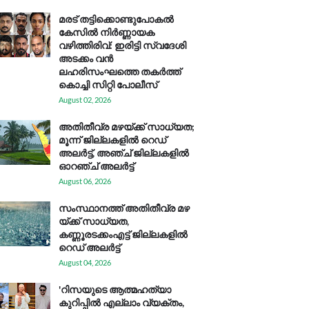
മരട് തട്ടിക്കൊണ്ടുപോകൽ
കേസിൽ നിർണ്ണായക
വഴിത്തിരിവ്: ഇരിട്ടി സ്വദേശി
അടക്കം വൻ
ലഹരിസംഘത്തെ തകർത്ത്
കൊച്ചി സിറ്റി പോലീസ്
August 02, 2026
അതിതീവ്ര മഴയ്ക്ക് സാധ്യത;
മൂന്ന് ജില്ലകളിൽ റെഡ്
അലർട്ട്, അഞ്ച് ജില്ലകളിൽ
ഓറഞ്ച് അലർട്ട്
August 06, 2026
സം​സ്ഥാ​ന​ത്ത് അ​തി​തീ​വ്ര മ​ഴ​
യ്ക്ക് സാ​ധ്യ​ത,
കണ്ണൂരടക്കംഎ​ട്ട് ജി​ല്ല​ക​ളി​ൽ
റെ​ഡ് അ​ലർ​ട്ട്
August 04, 2026
'റിസയുടെ ആത്മഹത്യാ
കുറിപ്പിൽ എല്ലാം വ്യക്തം,