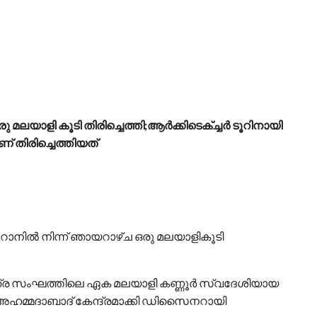
ലയാളി കൂടി തിരിച്ചെത്തി;ആര്‍ക്കിടെക്ച്ചര്‍ ടൂറിനായി
് തിരിച്ചെത്തിയത്
റാനിൽ നിന്ന് ഞായറാഴ്ച ഒരു മലയാളികൂടി
ാത്ര സംഘത്തിലെ ഏക മലയാളി കണ്ണൂർ സ്വദേശിയായ
അഹമ്മദാബാദ് കേന്ദ്രമാക്കി ഡിസൈനറായി