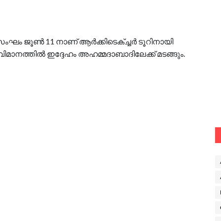
ടെ സംഘം ജൂൺ 11 നാണ് ആർക്കിടെക്ച്ചർ ടൂറിനായി
 വിമാനത്തിൽ ഇദ്ദേഹം അഹമ്മദാബാദിലേക്ക് മടങ്ങും.