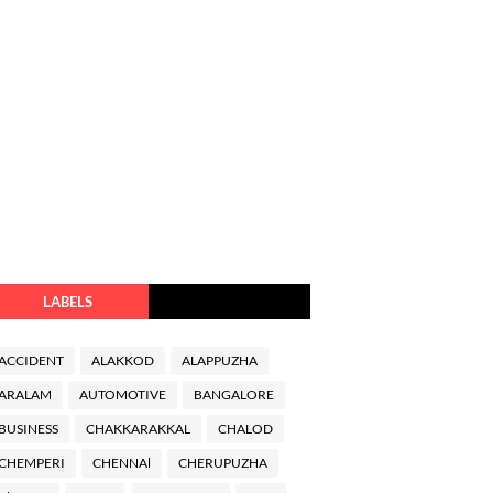
LABELS
ACCIDENT
ALAKKOD
ALAPPUZHA
ARALAM
AUTOMOTIVE
BANGALORE
BUSINESS
CHAKKARAKKAL
CHALOD
CHEMPERI
CHENNAl
CHERUPUZHA