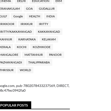
ClNEMA
DELHI
EDUCATION
EKM
ERANAKULAM
GOA
GUDALLUR
GULF
Google
HEALTH
INDIA
IRIKKOOR
IRIKKUR
IRITTY
IRITTY/KAKKAYANGAD
KAKKAYANGAD
KANNUR
KARNATAKA
KELAKAM
KERALA
KOCHI
KOZHIKODE
MANGALORE
MATTANNUR
PANOOR
PAZHAYANGADI
THALIPPARABA
THRISSUR
WORLD
oogle.com, pub-7802078433237569, DIRECT,
08c47fec0942fa0
POPULAR POSTS