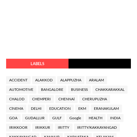
LABELS
ACCIDENT
ALAKKOD
ALAPPUZHA
ARALAM
AUTOMOTIVE
BANGALORE
BUSINESS
CHAKKARAKKAL
CHALOD
CHEMPERI
CHENNAl
CHERUPUZHA
ClNEMA
DELHI
EDUCATION
EKM
ERANAKULAM
GOA
GUDALLUR
GULF
Google
HEALTH
INDIA
IRIKKOOR
IRIKKUR
IRITTY
IRITTY/KAKKAYANGAD
KAKKAYANGAD
KANNUR
KARNATAKA
KELAKAM