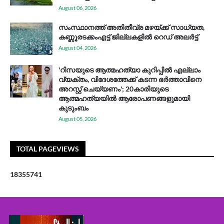
August 06, 2026
സം​സ്ഥാ​ന​ത്ത് അ​തി​തീ​വ്ര മ​ഴ​യ്ക്ക് സാ​ധ്യ​ത,
കണ്ണൂരടക്കംഎ​ട്ട് ജി​ല്ല​ക​ളി​ൽ റെ​ഡ് അ​ലർ​ട്ട്
August 04, 2026
'റിസയുടെ ആത്മഹത്യാ കുറിപ്പിൽ എല്ലാം
വ്യക്തം, വിദേശത്തേക്ക് കടന്ന ഭർത്താവിനെ
അറസ്റ്റ് ചെയ്യണം'; 20കാരിയുടെ
ആത്മഹത്യയിൽ ആരോപണങ്ങളുമായി
കുടുംബം
August 05, 2026
TOTAL PAGEVIEWS
1
8
3
5
5
7
4
1