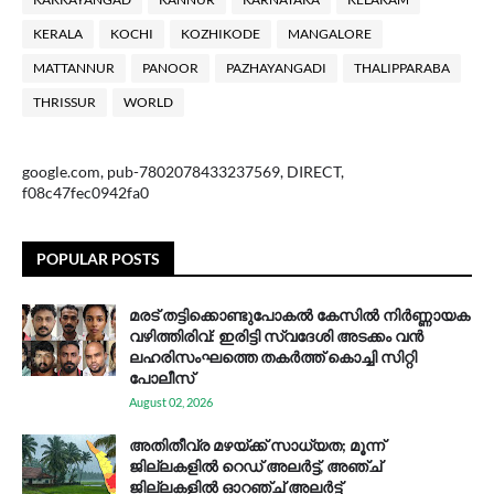
KERALA
KOCHI
KOZHIKODE
MANGALORE
MATTANNUR
PANOOR
PAZHAYANGADI
THALIPPARABA
THRISSUR
WORLD
google.com, pub-7802078433237569, DIRECT,
f08c47fec0942fa0
POPULAR POSTS
മരട് തട്ടിക്കൊണ്ടുപോകൽ കേസിൽ നിർണ്ണായക
വഴിത്തിരിവ്: ഇരിട്ടി സ്വദേശി അടക്കം വൻ
ലഹരിസംഘത്തെ തകർത്ത് കൊച്ചി സിറ്റി
പോലീസ്
August 02, 2026
അതിതീവ്ര മഴയ്ക്ക് സാധ്യത; മൂന്ന്
ജില്ലകളിൽ റെഡ് അലർട്ട്, അഞ്ച്
ജില്ലകളിൽ ഓറഞ്ച് അലർട്ട്