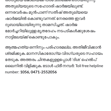
അതുല്യയുടെ സഹോദരി ഷാർജയിലുണ്ട്.
ഒന്നരവർഷം മുൻപാണ് സതീഷ് അതുല്യയെ
ഷാർജയിൽ കൊണ്ടുവന്നത്. നേരത്തെ ഇവർ
ദുബായിലായിരുന്നു താമസിച്ചത്. ഷാർജ
മോർച്ചറിയിലുള്ള മൃതദേഹം നടപടികൾക്കുശേഷം
നാട്ടിലേയ്ക്ക് കൊണ്ടുപോകും.
ആത്മഹത്യ ഒന്നിനും പരിഹാരമല്ല. അതിജീവിക്കാന്‍
ശ്രമിക്കുക. മാനസികാരോഗ്യ വിദഗ്ധരുടെ സഹായം
തേടുക. അത്തരം ചിന്തകളുളളപ്പോള്‍ ‘ദിശ’ ഹെല്‍പ്
ലൈനില്‍ വിളിക്കുക. ടോള്‍ ഫ്രീ നമ്പര്‍: Toll free helpline
number:
1056, 0471-2552056