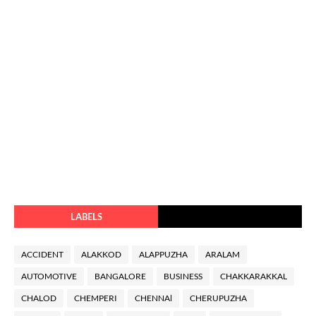
LABELS
ACCIDENT
ALAKKOD
ALAPPUZHA
ARALAM
AUTOMOTIVE
BANGALORE
BUSINESS
CHAKKARAKKAL
CHALOD
CHEMPERI
CHENNAl
CHERUPUZHA