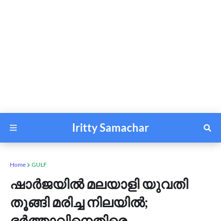
Iritty Samachar
Home
GULF
ഷാർജയിൽ മലയാളി യുവതി
തൂങ്ങി മരിച്ച നിലയിൽ‌;
ഭർത്താവിനെതിരെ