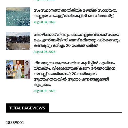
സം​സ്ഥാ​ന​ത്ത് അ​തി​തീ​വ്ര മ​ഴ​യ്ക്ക് സാ​ധ്യ​ത,
കണ്ണൂരടക്കംഎ​ട്ട് ജി​ല്ല​ക​ളി​ൽ റെ​ഡ് അ​ലർ​ട്ട്
August 04, 2026
കോഴിക്കോട് നിന്നും ബെംഗളൂരുവിലേക്ക് പോയ
കെഎസ്ആര്‍ടിസി ബസ് മറിഞ്ഞു; ഡ്രൈവറും
കണ്ടക്ടറും മരിച്ചു: 20 പേര്‍ക്ക് പരിക്ക്
August 08, 2026
'റിസയുടെ ആത്മഹത്യാ കുറിപ്പിൽ എല്ലാം
വ്യക്തം, വിദേശത്തേക്ക് കടന്ന ഭർത്താവിനെ
അറസ്റ്റ് ചെയ്യണം'; 20കാരിയുടെ
ആത്മഹത്യയിൽ ആരോപണങ്ങളുമായി
കുടുംബം
August 05, 2026
TOTAL PAGEVIEWS
1
8
3
5
9
0
0
1