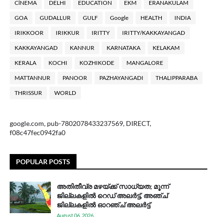
ClNEMA
DELHI
EDUCATION
EKM
ERANAKULAM
GOA
GUDALLUR
GULF
Google
HEALTH
INDIA
IRIKKOOR
IRIKKUR
IRITTY
IRITTY/KAKKAYANGAD
KAKKAYANGAD
KANNUR
KARNATAKA
KELAKAM
KERALA
KOCHI
KOZHIKODE
MANGALORE
MATTANNUR
PANOOR
PAZHAYANGADI
THALIPPARABA
THRISSUR
WORLD
google.com, pub-7802078433237569, DIRECT,
f08c47fec0942fa0
POPULAR POSTS
അതിതീവ്ര മഴയ്ക്ക് സാധ്യത; മൂന്ന്
ജില്ലകളിൽ റെഡ് അലർട്ട്, അഞ്ച്
ജില്ലകളിൽ ഓറഞ്ച് അലർട്ട്
August 06, 2026