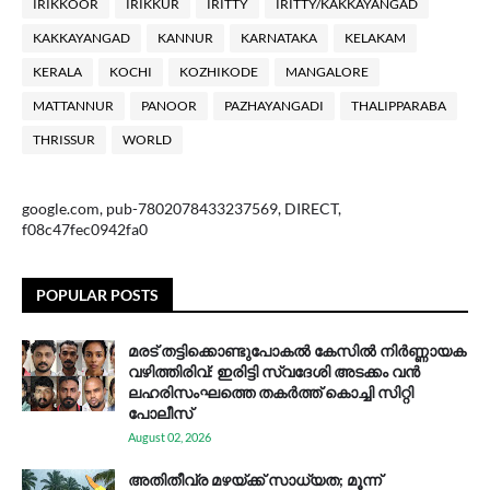
IRIKKOOR
IRIKKUR
IRITTY
IRITTY/KAKKAYANGAD
KAKKAYANGAD
KANNUR
KARNATAKA
KELAKAM
KERALA
KOCHI
KOZHIKODE
MANGALORE
MATTANNUR
PANOOR
PAZHAYANGADI
THALIPPARABA
THRISSUR
WORLD
google.com, pub-7802078433237569, DIRECT,
f08c47fec0942fa0
POPULAR POSTS
മരട് തട്ടിക്കൊണ്ടുപോകൽ കേസിൽ നിർണ്ണായക
വഴിത്തിരിവ്: ഇരിട്ടി സ്വദേശി അടക്കം വൻ
ലഹരിസംഘത്തെ തകർത്ത് കൊച്ചി സിറ്റി
പോലീസ്
August 02, 2026
അതിതീവ്ര മഴയ്ക്ക് സാധ്യത; മൂന്ന്