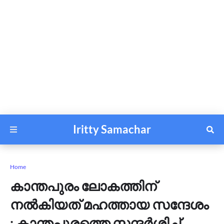
Iritty Samachar
Home
കാന്തപുരം ലോകത്തിന്
നല്‍കിയത് മഹത്തായ സന്ദേശം
; കാന്തപുരത്തെ സന്ദര്‍ശിച്ച്