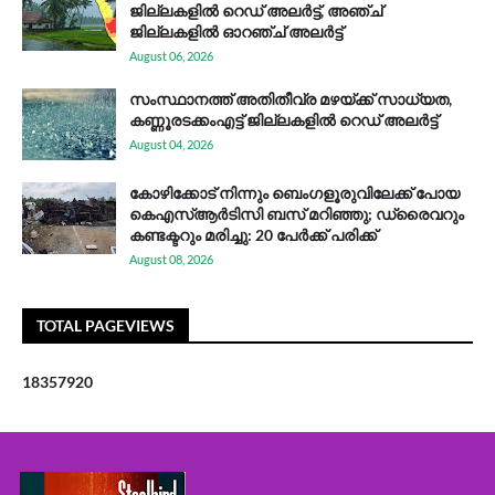
ജില്ലകളിൽ റെഡ് അലർട്ട്, അഞ്ച്
ജില്ലകളിൽ ഓറഞ്ച് അലർട്ട്
August 06, 2026
സം​സ്ഥാ​ന​ത്ത് അ​തി​തീ​വ്ര മ​ഴ​യ്ക്ക് സാ​ധ്യ​ത,
കണ്ണൂരടക്കംഎ​ട്ട് ജി​ല്ല​ക​ളി​ൽ റെ​ഡ് അ​ലർ​ട്ട്
August 04, 2026
കോഴിക്കോട് നിന്നും ബെംഗളൂരുവിലേക്ക് പോയ
കെഎസ്ആര്‍ടിസി ബസ് മറിഞ്ഞു; ഡ്രൈവറും
കണ്ടക്ടറും മരിച്ചു: 20 പേര്‍ക്ക് പരിക്ക്
August 08, 2026
TOTAL PAGEVIEWS
1
8
3
5
7
9
2
0